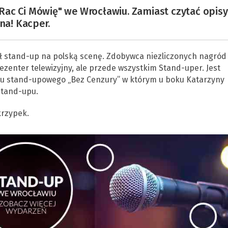
ac Ci Mówię" we Wrocławiu. Zamiast czytać opisy
na! Kacper.
ł stand-up na polską scenę. Zdobywca niezliczonych nagród 
ezenter telewizyjny, ale przede wszystkim Stand-uper. Jest
tu stand-upowego „Bez Cenzury” w którym u boku Katarzyny
 stand-upu.
krzypek.