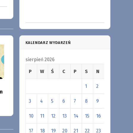
KALENDARZ WYDARZEŃ
sierpień 2026
P
W
Ś
C
P
S
N
1
2
m
3
4
5
6
7
8
9
10
11
12
13
14
15
16
17
18
19
20
21
22
23