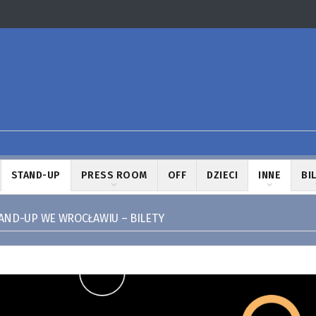
STAND-UP
PRESS ROOM
OFF
DZIECI
INNE
BI
TAND-UP WE WROCŁAWIU – BILETY