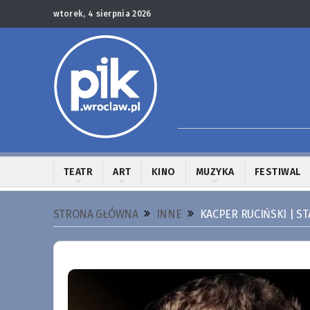
wtorek, 4 sierpnia 2026
TEATR
ART
KINO
MUZYKA
FESTIWAL
STRONA GŁÓWNA
INNE
KACPER RUCIŃSKI | S