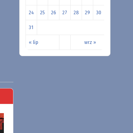
24
25
26
27
28
29
30
31
« lip
wrz »