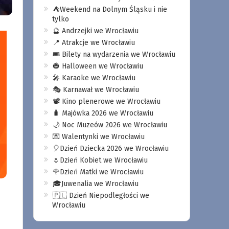
⛺️Weekend na Dolnym Śląsku i nie
tylko
🔮 Andrzejki we Wrocławiu
📍 Atrakcje we Wrocławiu
🎟️ Bilety na wydarzenia we Wrocławiu
🎃 Halloween we Wrocławiu
🎤 Karaoke we Wrocławiu
🎭 Karnawał we Wrocławiu
📽️ Kino plenerowe we Wrocławiu
🧳 Majówka 2026 we Wrocławiu
🌙 Noc Muzeów 2026 we Wrocławiu
💌 Walentynki we Wrocławiu
🎈Dzień Dziecka 2026 we Wrocławiu
🌷Dzień Kobiet we Wrocławiu
🌹Dzień Matki we Wrocławiu
🎓Juwenalia we Wrocławiu
🇵🇱 Dzień Niepodległości we
Wrocławiu