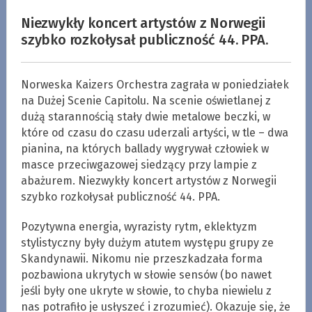
Niezwykły koncert artystów z Norwegii
szybko rozkołysał publiczność 44. PPA.
Norweska Kaizers Orchestra zagrała w poniedziałek
na Dużej Scenie Capitolu. Na scenie oświetlanej z
dużą starannością stały dwie metalowe beczki, w
które od czasu do czasu uderzali artyści, w tle – dwa
pianina, na których ballady wygrywał człowiek w
masce przeciwgazowej siedzący przy lampie z
abażurem. Niezwykły koncert artystów z Norwegii
szybko rozkołysał publiczność 44. PPA.
Pozytywna energia, wyrazisty rytm, eklektyzm
stylistyczny były dużym atutem występu grupy ze
Skandynawii. Nikomu nie przeszkadzała forma
pozbawiona ukrytych w słowie sensów (bo nawet
jeśli były one ukryte w słowie, to chyba niewielu z
nas potrafiło je usłyszeć i zrozumieć). Okazuje się, że