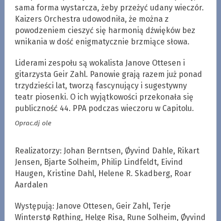
sama forma wystarcza, żeby przeżyć udany wieczór.
Kaizers Orchestra udowodniła, że można z
powodzeniem cieszyć się harmonią dźwięków bez
wnikania w dość enigmatycznie brzmiące słowa.
Liderami zespołu są wokalista Janove Ottesen i
gitarzysta Geir Zahl. Panowie grają razem już ponad
trzydzieści lat, tworzą fascynujący i sugestywny
teatr piosenki. O ich wyjątkowości przekonała się
publiczność 44. PPA podczas wieczoru w Capitolu.
Oprac.dj ole
Realizatorzy: Johan Berntsen, Øyvind Dahle, Rikart
Jensen, Bjarte Solheim, Philip Lindfeldt, Eivind
Haugen, Kristine Dahl, Helene R. Skadberg, Roar
Aardalen
Występują: Janove Ottesen, Geir Zahl, Terje
Winterstø Røthing, Helge Risa, Rune Solheim, Øyvind