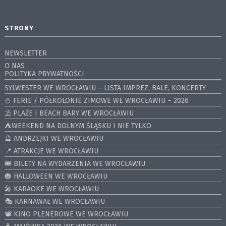
STRONY
NEWSLETTER
O NAS
POLITYKA PRYWATNOŚCI
SYLWESTER WE WROCŁAWIU – LISTA IMPREZ, BALE, KONCERTY
⛄️ FERIE / PÓŁKOLONIE ZIMOWE WE WROCŁAWIU – 2026
⛱️ PLAŻE I BEACH BARY WE WROCŁAWIU
⛺️WEEKEND NA DOLNYM ŚLĄSKU I NIE TYLKO
🔮 ANDRZEJKI WE WROCŁAWIU
📍 ATRAKCJE WE WROCŁAWIU
🎟️ BILETY NA WYDARZENIA WE WROCŁAWIU
🎃 HALLOWEEN WE WROCŁAWIU
🎤 KARAOKE WE WROCŁAWIU
🎭 KARNAWAŁ WE WROCŁAWIU
📽️ KINO PLENEROWE WE WROCŁAWIU