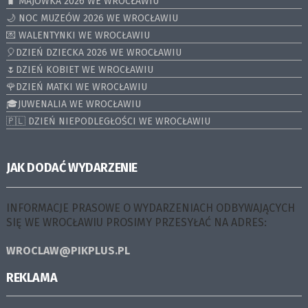
🧳 MAJÓWKA 2026 WE WROCŁAWIU
🌙 NOC MUZEÓW 2026 WE WROCŁAWIU
💌 WALENTYNKI WE WROCŁAWIU
🎈DZIEŃ DZIECKA 2026 WE WROCŁAWIU
🌷DZIEŃ KOBIET WE WROCŁAWIU
🌹DZIEŃ MATKI WE WROCŁAWIU
🎓JUWENALIA WE WROCŁAWIU
🇵🇱 DZIEŃ NIEPODLEGŁOŚCI WE WROCŁAWIU
JAK DODAĆ WYDARZENIE
INFORMACJE PRASOWE O WYDARZENIACH ODBYWAJĄCYCH
SIĘ WE WROCŁAWIU PROSIMY PRZESYŁAĆ NA ADRES:
WROCLAW@PIKPLUS.PL
REKLAMA