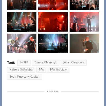
Tagi:
44 PPA
Dorota Olearczyk
Julian Olearczyk
Kaizers Orchestra
PPA
PPA Wrocław
Teatr Muzyczny Capitol