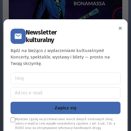
×
Newsletter
kulturalny
Bądź na bieżąco z wydarzeniami kulturalnymi!
Joe Bonamassa | koncert we Wrocławiu – Bilety
Koncerty, spektakle, wystawy i bilety — prosto na
Twoją skrzynkę.
Zapisz się
Wyrażam zgodę na przetwarzanie moich danych osobowych (imię,
adres e-mail) w celu wysyłki newslettera zgodnie z art. 6 ust. 1 lit. a
RODO oraz na otrzymywanie informacji handlowych drogą