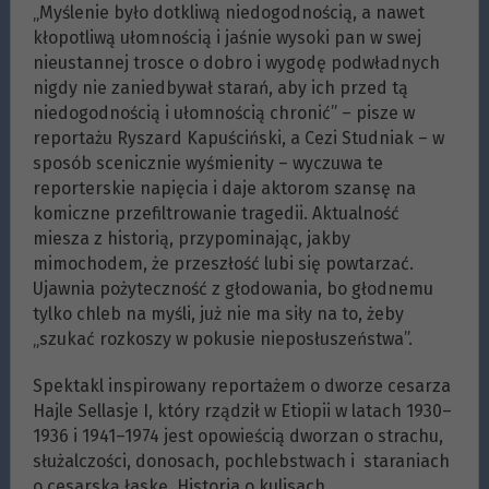
„Myślenie było dotkliwą niedogodnością, a nawet
kłopotliwą ułomnością i jaśnie wysoki pan w swej
nieustannej trosce o dobro i wygodę podwładnych
nigdy nie zaniedbywał starań, aby ich przed tą
niedogodnością i ułomnością chronić” – pisze w
reportażu Ryszard Kapuściński, a Cezi Studniak – w
sposób scenicznie wyśmienity – wyczuwa te
reporterskie napięcia i daje aktorom szansę na
komiczne przefiltrowanie tragedii. Aktualność
miesza z historią, przypominając, jakby
mimochodem, że przeszłość lubi się powtarzać.
Ujawnia pożyteczność z głodowania, bo głodnemu
tylko chleb na myśli, już nie ma siły na to, żeby
„szukać rozkoszy w pokusie nieposłuszeństwa”.
Spektakl inspirowany reportażem o dworze cesarza
Hajle Sellasje I, który rządził w Etiopii w latach 1930–
1936 i 1941–1974 jest opowieścią dworzan o strachu,
służalczości, donosach, pochlebstwach i staraniach
o cesarską łaskę. Historia o kulisach