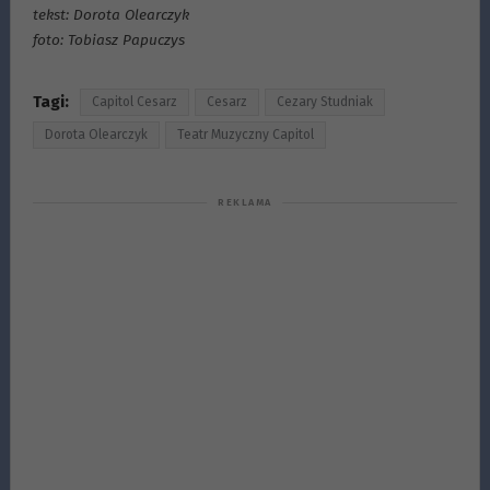
tekst: Dorota Olearczyk
foto: Tobiasz Papuczys
Tagi:
Capitol Cesarz
Cesarz
Cezary Studniak
Dorota Olearczyk
Teatr Muzyczny Capitol