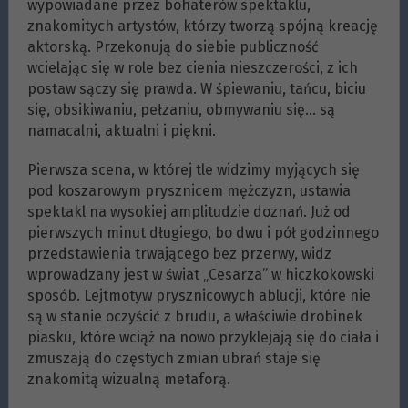
wypowiadane przez bohaterów spektaklu,
znakomitych artystów, którzy tworzą spójną kreację
aktorską. Przekonują do siebie publiczność
wcielając się w role bez cienia nieszczerości, z ich
postaw sączy się prawda. W śpiewaniu, tańcu, biciu
się, obsikiwaniu, pełzaniu, obmywaniu się… są
namacalni, aktualni i piękni.
Pierwsza scena, w której tle widzimy myjących się
pod koszarowym prysznicem mężczyzn, ustawia
spektakl na wysokiej amplitudzie doznań. Już od
pierwszych minut długiego, bo dwu i pół godzinnego
przedstawienia trwającego bez przerwy, widz
wprowadzany jest w świat „Cesarza” w hiczkokowski
sposób. Lejtmotyw prysznicowych ablucji, które nie
są w stanie oczyścić z brudu, a właściwie drobinek
piasku, które wciąż na nowo przyklejają się do ciała i
zmuszają do częstych zmian ubrań staje się
znakomitą wizualną metaforą.