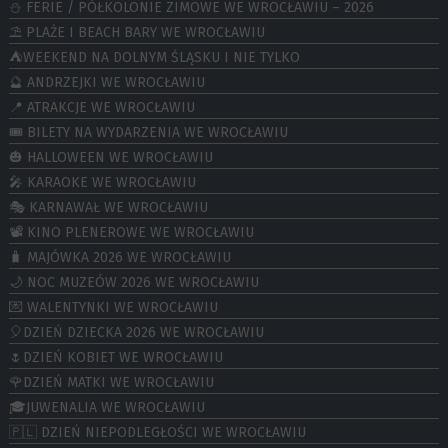
⛄️ FERIE / PÓŁKOLONIE ZIMOWE WE WROCŁAWIU – 2026
⛱️ PLAŻE I BEACH BARY WE WROCŁAWIU
⛺️WEEKEND NA DOLNYM ŚLĄSKU I NIE TYLKO
🔮 ANDRZEJKI WE WROCŁAWIU
📍 ATRAKCJE WE WROCŁAWIU
🎟️ BILETY NA WYDARZENIA WE WROCŁAWIU
🎃 HALLOWEEN WE WROCŁAWIU
🎤 KARAOKE WE WROCŁAWIU
🎭 KARNAWAŁ WE WROCŁAWIU
📽️ KINO PLENEROWE WE WROCŁAWIU
🧳 MAJÓWKA 2026 WE WROCŁAWIU
🌙 NOC MUZEÓW 2026 WE WROCŁAWIU
💌 WALENTYNKI WE WROCŁAWIU
🎈DZIEŃ DZIECKA 2026 WE WROCŁAWIU
🌷DZIEŃ KOBIET WE WROCŁAWIU
🌹DZIEŃ MATKI WE WROCŁAWIU
🎓JUWENALIA WE WROCŁAWIU
🇵🇱 DZIEŃ NIEPODLEGŁOŚCI WE WROCŁAWIU