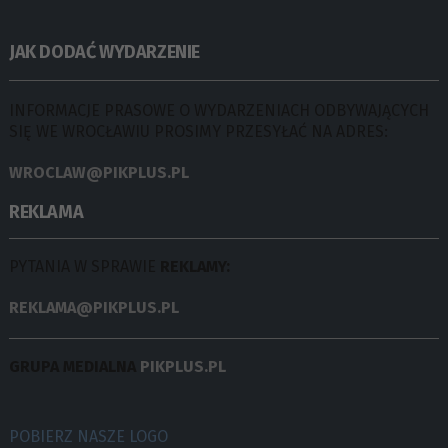
JAK DODAĆ WYDARZENIE
INFORMACJE PRASOWE O WYDARZENIACH ODBYWAJĄCYCH
SIĘ WE WROCŁAWIU PROSIMY PRZESYŁAĆ NA ADRES:
WROCLAW@PIKPLUS.PL
REKLAMA
PYTANIA W SPRAWIE
REKLAMY:
REKLAMA@PIKPLUS.PL
GRUPA MEDIALNA
PIKPLUS.PL
POBIERZ NASZE LOGO