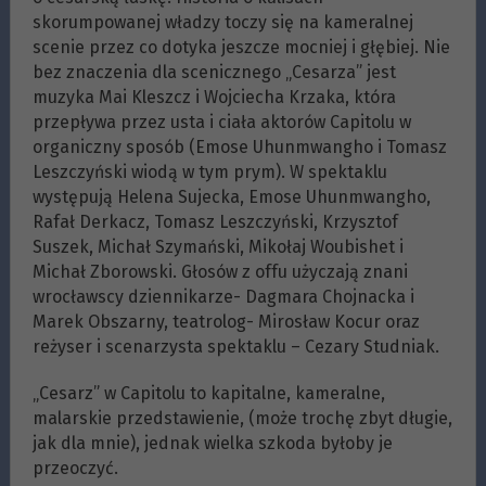
skorumpowanej władzy toczy się na kameralnej
scenie przez co dotyka jeszcze mocniej i głębiej. Nie
bez znaczenia dla scenicznego „Cesarza” jest
muzyka Mai Kleszcz i Wojciecha Krzaka, która
przepływa przez usta i ciała aktorów Capitolu w
organiczny sposób (Emose Uhunmwangho i Tomasz
Leszczyński wiodą w tym prym). W spektaklu
występują Helena Sujecka, Emose Uhunmwangho,
Rafał Derkacz, Tomasz Leszczyński, Krzysztof
Suszek, Michał Szymański, Mikołaj Woubishet i
Michał Zborowski. Głosów z offu użyczają znani
wrocławscy dziennikarze- Dagmara Chojnacka i
Marek Obszarny, teatrolog- Mirosław Kocur oraz
reżyser i scenarzysta spektaklu – Cezary Studniak.
„Cesarz” w Capitolu to kapitalne, kameralne,
malarskie przedstawienie, (może trochę zbyt długie,
jak dla mnie), jednak wielka szkoda byłoby je
przeoczyć.