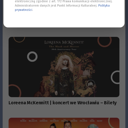
elektroniczną zgodnie z art. 172 Prawa komunikacji elektronicznej.
Administratorem danych jest Punkt Informacji Kulturalnej.
Polityka
prywatności
.
32. Bolesławieckie Święto Ceramiki – 2026
Loreena McKennitt | koncert we Wrocławiu – Bilety