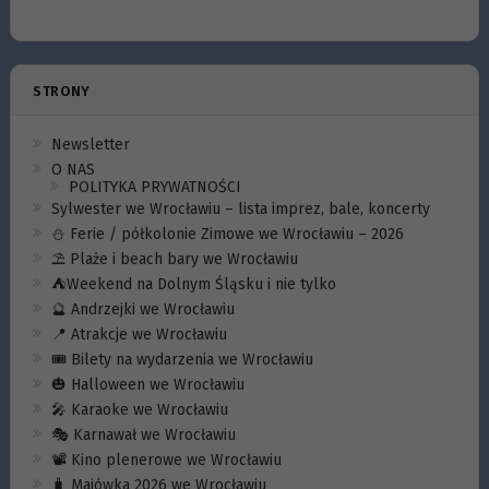
STRONY
Newsletter
O NAS
POLITYKA PRYWATNOŚCI
Sylwester we Wrocławiu – lista imprez, bale, koncerty
⛄️ Ferie / półkolonie Zimowe we Wrocławiu – 2026
⛱️ Plaże i beach bary we Wrocławiu
⛺️Weekend na Dolnym Śląsku i nie tylko
🔮 Andrzejki we Wrocławiu
📍 Atrakcje we Wrocławiu
🎟️ Bilety na wydarzenia we Wrocławiu
🎃 Halloween we Wrocławiu
🎤 Karaoke we Wrocławiu
🎭 Karnawał we Wrocławiu
📽️ Kino plenerowe we Wrocławiu
🧳 Majówka 2026 we Wrocławiu