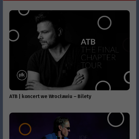
ATB | koncert we Wrocławiu – Bilety