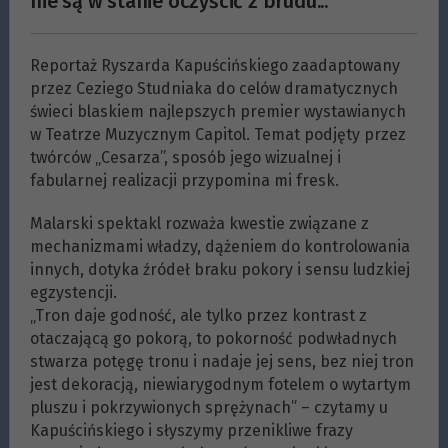
nie są w stanie oczyścić z brudu...
Reportaż Ryszarda Kapuścińskiego zaadaptowany
przez Ceziego Studniaka do celów dramatycznych
świeci blaskiem najlepszych premier wystawianych
w Teatrze Muzycznym Capitol. Temat podjęty przez
twórców „Cesarza”, sposób jego wizualnej i
fabularnej realizacji przypomina mi fresk.
Malarski spektakl rozważa kwestie związane z
mechanizmami władzy, dążeniem do kontrolowania
innych, dotyka źródeł braku pokory i sensu ludzkiej
egzystencji.
„Tron daje godność, ale tylko przez kontrast z
otaczającą go pokorą, to pokorność podwładnych
stwarza potęgę tronu i nadaje jej sens, bez niej tron
jest dekoracją, niewiarygodnym fotelem o wytartym
pluszu i pokrzywionych sprężynach” – czytamy u
Kapuścińskiego i słyszymy przenikliwe frazy