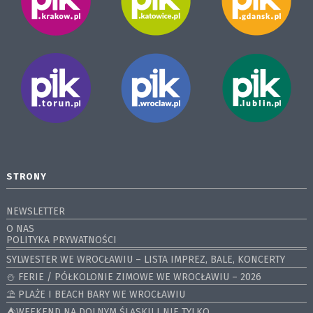
STRONY
NEWSLETTER
O NAS
POLITYKA PRYWATNOŚCI
SYLWESTER WE WROCŁAWIU – LISTA IMPREZ, BALE, KONCERTY
⛄️ FERIE / PÓŁKOLONIE ZIMOWE WE WROCŁAWIU – 2026
⛱️ PLAŻE I BEACH BARY WE WROCŁAWIU
⛺️WEEKEND NA DOLNYM ŚLĄSKU I NIE TYLKO