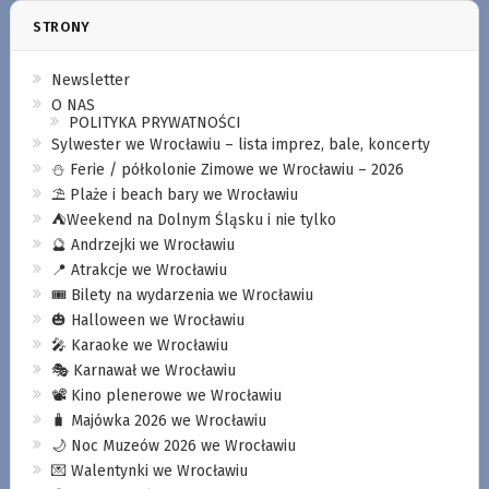
STRONY
Newsletter
O NAS
POLITYKA PRYWATNOŚCI
Sylwester we Wrocławiu – lista imprez, bale, koncerty
⛄️ Ferie / półkolonie Zimowe we Wrocławiu – 2026
⛱️ Plaże i beach bary we Wrocławiu
⛺️Weekend na Dolnym Śląsku i nie tylko
🔮 Andrzejki we Wrocławiu
📍 Atrakcje we Wrocławiu
🎟️ Bilety na wydarzenia we Wrocławiu
🎃 Halloween we Wrocławiu
🎤 Karaoke we Wrocławiu
🎭 Karnawał we Wrocławiu
📽️ Kino plenerowe we Wrocławiu
🧳 Majówka 2026 we Wrocławiu
🌙 Noc Muzeów 2026 we Wrocławiu
💌 Walentynki we Wrocławiu