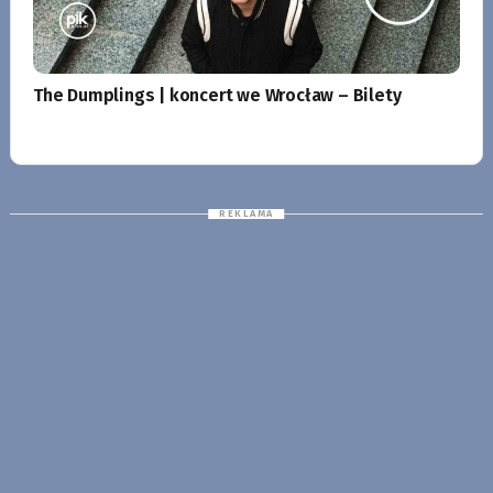
The Dumplings | koncert we Wrocław – Bilety