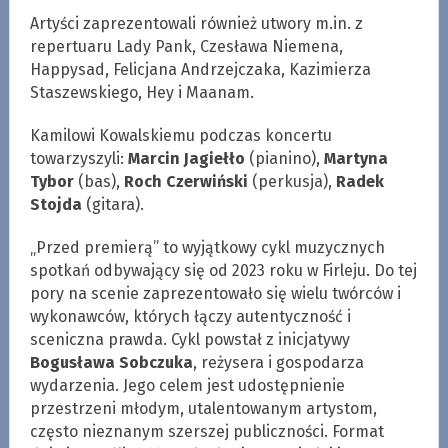
Artyści zaprezentowali również utwory m.in. z
repertuaru Lady Pank, Czesława Niemena,
Happysad, Felicjana Andrzejczaka, Kazimierza
Staszewskiego, Hey i Maanam.
Kamilowi Kowalskiemu podczas koncertu
towarzyszyli:
Marcin Jagiełło
(pianino),
Martyna
Tybor
(bas),
Roch Czerwiński
(perkusja),
Radek
Stojda
(gitara).
„Przed premierą” to wyjątkowy cykl muzycznych
spotkań odbywający się od 2023 roku w Firleju. Do tej
pory na scenie zaprezentowało się wielu twórców i
wykonawców, których łączy autentyczność i
sceniczna prawda. Cykl powstał z inicjatywy
Bogusława Sobczuka
, reżysera i gospodarza
wydarzenia. Jego celem jest udostępnienie
przestrzeni młodym, utalentowanym artystom,
często nieznanym szerszej publiczności. Format