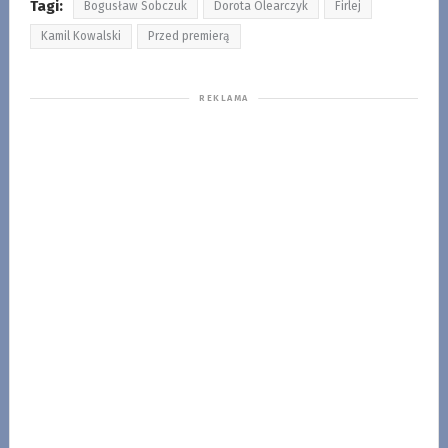
Tagi:
Bogusław Sobczuk
Dorota Olearczyk
Firlej
Kamil Kowalski
Przed premierą