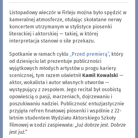
Listopadowy wieczór w Firleju można było spędzić w
kameralnej atmosferze, otulając skołatane nerwy
koncertem utrzymanym w stylistyce piosenki
literackiej i aktorskiej — takiej, w której
interpretacja stanowi o sile przekazu.
Spotkanie w ramach cyklu
„Przed premierą”
, który
od dziesięciu lat prezentuje publiczności
wyjątkowych młodych artystów u progu kariery
scenicznej, tym razem uświetnił
Kamil Kowalski
—
aktor, wokalista i autor własnych utworów —
występujący z zespołem. Jego recital był osobistą
opowieścią o pasji, marzeniach, dojrzewaniu i
poszukiwaniu nadziei. Publiczność entuzjastycznie
przyjęła refren finałowej piosenki i wspólnie z 22-
letnim studentem Wydziału Aktorskiego Szkoły
Filmowej w Łodzi zaśpiewała:
„Już dobrze jest. Dobrze
jest już.”