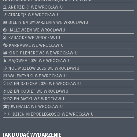
🔮 ANDRZEJKI WE WROCŁAWIU
📍 ATRAKCJE WE WROCŁAWIU
🎟️ BILETY NA WYDARZENIA WE WROCŁAWIU
🎃 HALLOWEEN WE WROCŁAWIU
🎤 KARAOKE WE WROCŁAWIU
🎭 KARNAWAŁ WE WROCŁAWIU
📽️ KINO PLENEROWE WE WROCŁAWIU
🧳 MAJÓWKA 2026 WE WROCŁAWIU
🌙 NOC MUZEÓW 2026 WE WROCŁAWIU
💌 WALENTYNKI WE WROCŁAWIU
🎈DZIEŃ DZIECKA 2026 WE WROCŁAWIU
🌷DZIEŃ KOBIET WE WROCŁAWIU
🌹DZIEŃ MATKI WE WROCŁAWIU
🎓JUWENALIA WE WROCŁAWIU
🇵🇱 DZIEŃ NIEPODLEGŁOŚCI WE WROCŁAWIU
JAK DODAĆ WYDARZENIE