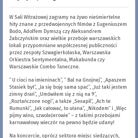
W Sali Witrażowej zagramy na źywo nieśmiertelne
hity znane z przedwojennych filmów z Eugeniuszem
Bodo, Adolfem Dymszą czy Aleksandrem
Żabczyńskim oraz wielkie przeboje warszawskich
lokali przypomniane współczesnej publiczności
przez zespoły Szwagierkolaska, Warszawska
Orkiestra Sentymentalna, Makabunda czy
Warszawskie Combo Taneczne.
” U cioci na imieninach”, ” Bal na Gnojnej”, „Apaszem
Stasiek był”, „Ja się boję sama spać”, „Już taki jestem
zimny drań”, „Umówiłem się z nią na 9”,
„Roztańczone nogi”, a także „Sexapil”, „Ach te
Rumunki”, „Jak całować, to ułana”, „Nikodem” i „Więc
pijmy wino, szwoleżerowie” – z takimi przebojami
karnawałowy wieczór na pewno będzie udany!
Na koncercie, oprócz sektora miejsc siedzących,