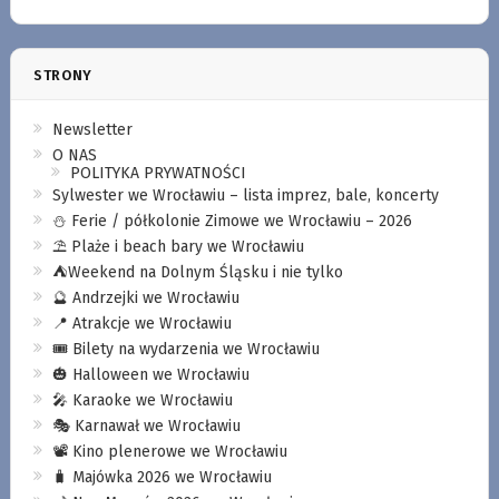
STRONY
Newsletter
O NAS
POLITYKA PRYWATNOŚCI
Sylwester we Wrocławiu – lista imprez, bale, koncerty
⛄️ Ferie / półkolonie Zimowe we Wrocławiu – 2026
⛱️ Plaże i beach bary we Wrocławiu
⛺️Weekend na Dolnym Śląsku i nie tylko
🔮 Andrzejki we Wrocławiu
📍 Atrakcje we Wrocławiu
🎟️ Bilety na wydarzenia we Wrocławiu
🎃 Halloween we Wrocławiu
🎤 Karaoke we Wrocławiu
🎭 Karnawał we Wrocławiu
📽️ Kino plenerowe we Wrocławiu
🧳 Majówka 2026 we Wrocławiu