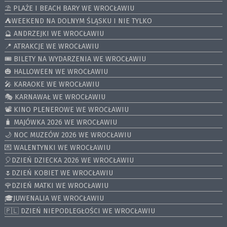
⛱️ PLAŻE I BEACH BARY WE WROCŁAWIU
⛺️WEEKEND NA DOLNYM ŚLĄSKU I NIE TYLKO
🔮 ANDRZEJKI WE WROCŁAWIU
📍 ATRAKCJE WE WROCŁAWIU
🎟️ BILETY NA WYDARZENIA WE WROCŁAWIU
🎃 HALLOWEEN WE WROCŁAWIU
🎤 KARAOKE WE WROCŁAWIU
🎭 KARNAWAŁ WE WROCŁAWIU
📽️ KINO PLENEROWE WE WROCŁAWIU
🧳 MAJÓWKA 2026 WE WROCŁAWIU
🌙 NOC MUZEÓW 2026 WE WROCŁAWIU
💌 WALENTYNKI WE WROCŁAWIU
🎈DZIEŃ DZIECKA 2026 WE WROCŁAWIU
🌷DZIEŃ KOBIET WE WROCŁAWIU
🌹DZIEŃ MATKI WE WROCŁAWIU
🎓JUWENALIA WE WROCŁAWIU
🇵🇱 DZIEŃ NIEPODLEGŁOŚCI WE WROCŁAWIU