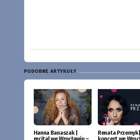
PODOBNE ARTYKUŁY
Hanna Banaszak |
Renata Przemyk
recital we Wrocławiu –
koncert we Wroc