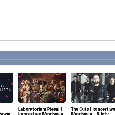
|
Laboratorium Pieśni |
The Cuts | koncert w
ławiu
koncert we Wrocławiu
Wrocławiu – Bilety