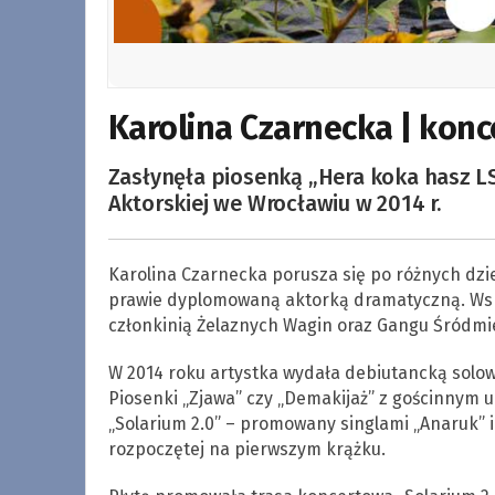
Karolina Czarnecka | konc
Zasłynęła piosenką „Hera koka hasz LS
Aktorskiej we Wrocławiu w 2014 r.
Karolina Czarnecka porusza się po różnych dzie
prawie dyplomowaną aktorką dramatyczną. Wspó
członkinią Żelaznych Wagin oraz Gangu Śródmie
W 2014 roku artystka wydała debiutancką solową
Piosenki „Zjawa” czy „Demakijaż” z gościnnym u
„Solarium 2.0” – promowany singlami „Anaruk” i
rozpoczętej na pierwszym krążku.