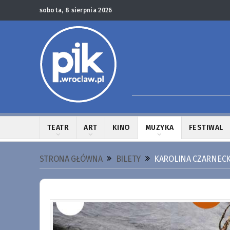
sobota, 8 sierpnia 2026
TEATR
ART
KINO
MUZYKA
FESTIWAL
STRONA GŁÓWNA
BILETY
KAROLINA CZARNECK