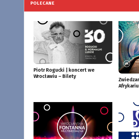
POLECANE
Piotr Rogucki | koncert we
Wrocławiu – Bilety
Zwiedzan
Afrykari