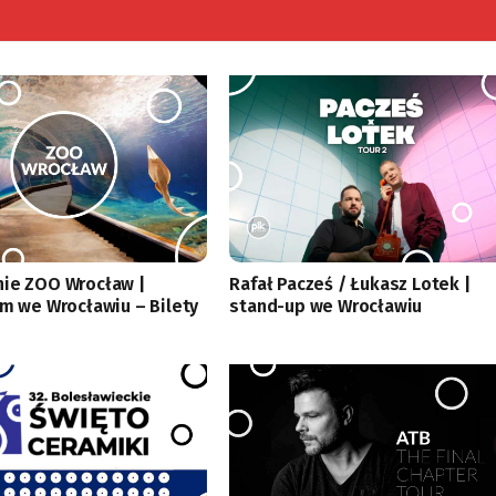
ie ZOO Wrocław |
Rafał Pacześ / Łukasz Lotek |
um we Wrocławiu – Bilety
stand-up we Wrocławiu