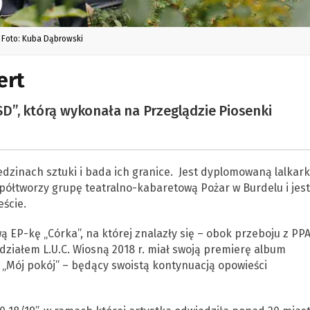
Foto: Kuba Dąbrowski
ert
D”, którą wykonała na Przeglądzie Piosenki
dzinach sztuki i bada ich granice. Jest dyplomowaną lalkark
łtworzy grupę teatralno-kabaretową Pożar w Burdelu i jest
ście.
 EP-kę „Córka”, na której znalazły się – obok przeboju z PPA
działem L.U.C. Wiosną 2018 r. miał swoją premierę album
 „Mój pokój” – będący swoistą kontynuacją opowieści