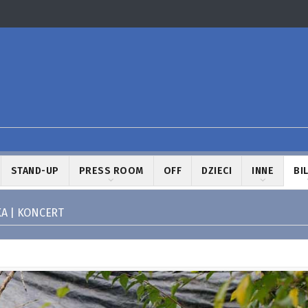
STAND-UP
PRESS ROOM
OFF
DZIECI
INNE
BI
A | KONCERT