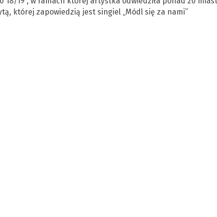
 18/19”, w ramach której artystka odwiedziła ponad 20 miast
tą, której zapowiedzią jest singiel „Módl się za nami”