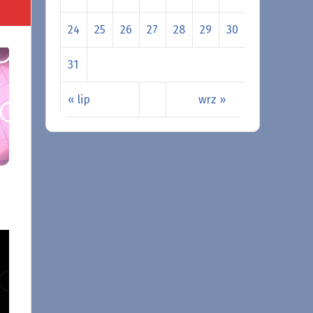
24
25
26
27
28
29
30
31
« lip
wrz »