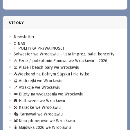
STRONY
Newsletter
O NAS
POLITYKA PRYWATNOŚCI
Sylwester we Wrocławiu – lista imprez, bale, koncerty
⛄️ Ferie / półkolonie Zimowe we Wrocławiu – 2026
⛱️ Plaże i beach bary we Wrocławiu
⛺️Weekend na Dolnym Śląsku i nie tylko
🔮 Andrzejki we Wrocławiu
📍 Atrakcje we Wrocławiu
🎟️ Bilety na wydarzenia we Wrocławiu
🎃 Halloween we Wrocławiu
🎤 Karaoke we Wrocławiu
🎭 Karnawał we Wrocławiu
📽️ Kino plenerowe we Wrocławiu
🧳 Majówka 2026 we Wrocławiu