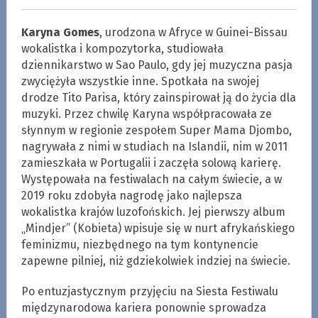
Karyna Gomes
, urodzona w Afryce w Guinei-Bissau
wokalistka i kompozytorka, studiowała
dziennikarstwo w Sao Paulo, gdy jej muzyczna pasja
zwyciężyła wszystkie inne. Spotkała na swojej
drodze Tito Parisa, który zainspirował ją do życia dla
muzyki. Przez chwilę Karyna współpracowała ze
słynnym w regionie zespołem Super Mama Djombo,
nagrywała z nimi w studiach na Islandii, nim w 2011
zamieszkała w Portugalii i zaczęła solową karierę.
Występowała na festiwalach na całym świecie, a w
2019 roku zdobyła nagrodę jako najlepsza
wokalistka krajów luzofońskich. Jej pierwszy album
„Mindjer” (Kobieta) wpisuje się w nurt afrykańskiego
feminizmu, niezbędnego na tym kontynencie
zapewne pilniej, niż gdziekolwiek indziej na świecie.
Po entuzjastycznym przyjęciu na Siesta Festiwalu
międzynarodowa kariera ponownie sprowadza