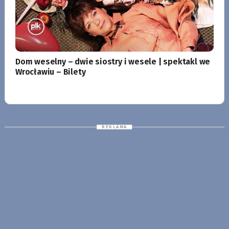
Dom weselny – dwie siostry i wesele | spektakl we
Wrocławiu – Bilety