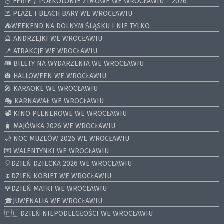
⛄️ FERIE / PÓŁKOLONIE ZIMOWE WE WROCŁAWIU – 2026
⛱️ PLAŻE I BEACH BARY WE WROCŁAWIU
⛺️WEEKEND NA DOLNYM ŚLĄSKU I NIE TYLKO
🔮 ANDRZEJKI WE WROCŁAWIU
📍 ATRAKCJE WE WROCŁAWIU
🎟️ BILETY NA WYDARZENIA WE WROCŁAWIU
🎃 HALLOWEEN WE WROCŁAWIU
🎤 KARAOKE WE WROCŁAWIU
🎭 KARNAWAŁ WE WROCŁAWIU
📽️ KINO PLENEROWE WE WROCŁAWIU
🧳 MAJÓWKA 2026 WE WROCŁAWIU
🌙 NOC MUZEÓW 2026 WE WROCŁAWIU
💌 WALENTYNKI WE WROCŁAWIU
🎈DZIEŃ DZIECKA 2026 WE WROCŁAWIU
🌷DZIEŃ KOBIET WE WROCŁAWIU
🌹DZIEŃ MATKI WE WROCŁAWIU
🎓JUWENALIA WE WROCŁAWIU
🇵🇱 DZIEŃ NIEPODLEGŁOŚCI WE WROCŁAWIU