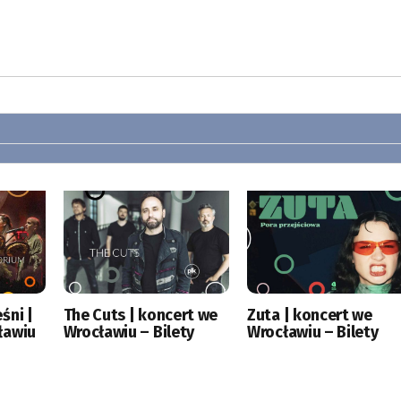
śni |
The Cuts | koncert we
Zuta | koncert we
ławiu
Wrocławiu – Bilety
Wrocławiu – Bilety