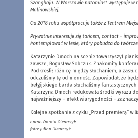
Szanghaju. W Warszawie natomiast występuje w ni
Malinowskiej.
Od 2018 roku współpracuje także z Teatrem Miejs
Prywatnie interesuje się tańcem, contact – impro
kontemplować w lesie, który pobudza do twórcze
Katarzynie Dmoch na scenie towarzyszył pianis
zawsze, Bogusław Sobczuk. Znakomity konferan
Podkreślił różnicę między słuchaniem, a zasłu
odczuliśmy tę odmienność. Zapowiadał, że będzi
belgijskiego barda słuchaliśmy fantastycznych in
Katarzyna Dmoch redukowała środki wyrazu do 
najważniejszy – efekt wiarygodności – zaznacz
Kolejne spotkanie z cyklu „Przed premierą” w li
oprac. Dorota Olearczyk
foto: Julian Olearczyk