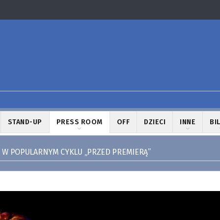
STAND-UP
PRESS ROOM
OFF
DZIECI
INNE
BI
 W POPULARNYM CYKLU „PRZED PREMIERĄ”