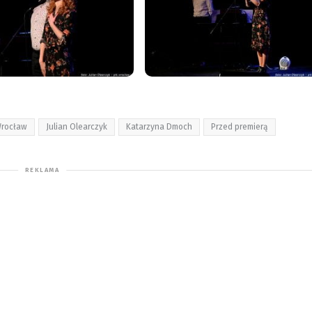
Wrocław
Julian Olearczyk
Katarzyna Dmoch
Przed premierą