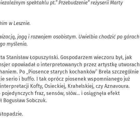
ezależnym spektaklu pt.” Przebudzenie” reżyserii Marty
kim w Lesznie.
wizacją, jogą i rozwojem osobistym. Uwielbia chodzić po górach 
go myślenia.
ta Stanisław Łopuszyński. Gospodarzem wieczoru był, jak
sjer opowiadał o interpretowanych przez artystkę utworach
chaniem. Po „Piosence starych kochanków” Brela szczególnie
e serio i buffo. I tak oprócz piosenek wspomnianego już
terpretacji Kofty, Osieckiej, Krahelskiej, czy Aznavoura.
pojedynczych fraz, sensów, słów… i osiągnęła efekt
ył Bogusław Sobczuk.
stopadzie.