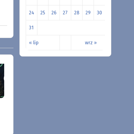
24
25
26
27
28
29
30
31
« lip
wrz »