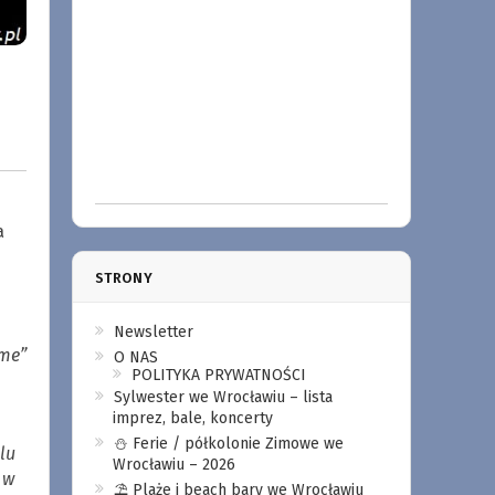
a
STRONY
Newsletter
mme”
O NAS
POLITYKA PRYWATNOŚCI
Sylwester we Wrocławiu – lista
imprez, bale, koncerty
⛄️ Ferie / półkolonie Zimowe we
lu
Wrocławiu – 2026
 w
⛱️ Plaże i beach bary we Wrocławiu