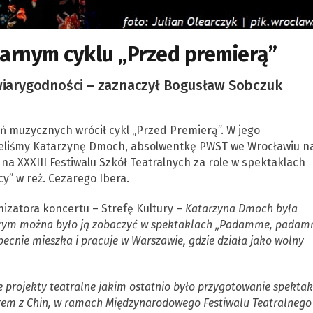
arnym cyklu „Przed premierą”
 wiarygodności – zaznaczył Bogusław Sobczuk
 muzycznych wrócił cykl „Przed Premierą”. W jego
szeliśmy Katarzynę Dmoch, absolwentkę PWST we Wrocławiu n
na XXXIII Festiwalu Szkół Teatralnych za role w spektaklach
cy” w reż. Cezarego Ibera.
izatora koncertu – Strefę Kultury –
Katarzyna Dmoch była
tórym można było ją zobaczyć w spektaklach „Padamme, pada
becnie mieszka i pracuje w Warszawie, gdzie działa jako wolny
e projekty teatralne jakim ostatnio było przygotowanie spektak
yserem z Chin, w ramach Międzynarodowego Festiwalu Teatralnego