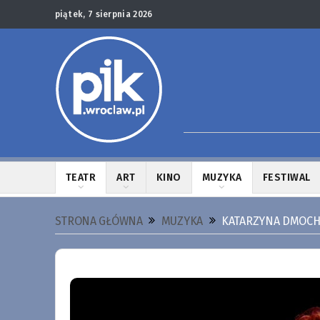
piątek, 7 sierpnia 2026
TEATR
ART
KINO
MUZYKA
FESTIWAL
STRONA GŁÓWNA
MUZYKA
KATARZYNA DMOCH