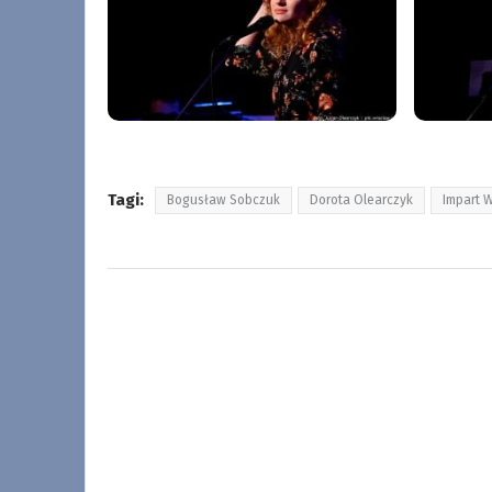
Tagi:
Bogusław Sobczuk
Dorota Olearczyk
Impart 