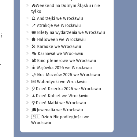
⛺️Weekend na Dolnym Śląsku i nie
tylko
🔮 Andrzejki we Wrocławiu
📍 Atrakcje we Wrocławiu
🎟️ Bilety na wydarzenia we Wrocławiu
i
🎃 Halloween we Wrocławiu
🎤 Karaoke we Wrocławiu
🎭 Karnawał we Wrocławiu
📽️ Kino plenerowe we Wrocławiu
.
🧳 Majówka 2026 we Wrocławiu
🌙 Noc Muzeów 2026 we Wrocławiu
💌 Walentynki we Wrocławiu
🎈Dzień Dziecka 2026 we Wrocławiu
🌷Dzień Kobiet we Wrocławiu
🌹Dzień Matki we Wrocławiu
🎓Juwenalia we Wrocławiu
🇵🇱 Dzień Niepodległości we
Wrocławiu