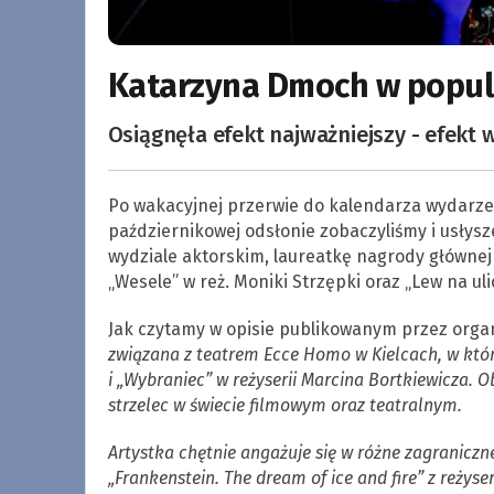
Katarzyna Dmoch w popul
Osiągnęła efekt najważniejszy - efekt
Po wakacyjnej przerwie do kalendarza wydarzeń
październikowej odsłonie zobaczyliśmy i usły
wydziale aktorskim, laureatkę nagrody głównej 
„Wesele” w reż. Moniki Strzępki oraz „Lew na uli
Jak czytamy w opisie publikowanym przez organ
związana z teatrem Ecce Homo w Kielcach, w k
i „Wybraniec” w reżyserii Marcina Bortkiewicza. O
strzelec w świecie filmowym oraz teatralnym.
Artystka chętnie angażuje się w różne zagraniczn
„Frankenstein. The dream of ice and fire” z reż