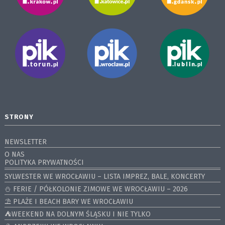
STRONY
NEWSLETTER
O NAS
POLITYKA PRYWATNOŚCI
SYLWESTER WE WROCŁAWIU – LISTA IMPREZ, BALE, KONCERTY
⛄️ FERIE / PÓŁKOLONIE ZIMOWE WE WROCŁAWIU – 2026
⛱️ PLAŻE I BEACH BARY WE WROCŁAWIU
⛺️WEEKEND NA DOLNYM ŚLĄSKU I NIE TYLKO