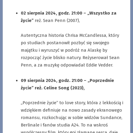
.
02 sierpnia 2024, godz. 21:00 – „Wszystko za
życie”
reż. Sean Penn (2007),
.
Autentyczna historia Chrisa McCandlessa, który
po studiach postanowił pozbyć się swojego
majątku i wyruszyć w podróż na Alaskę by
rozpocząć życie blisko natury. Reżyserował Sean
Penn, a za muzykę odpowiadał Eddie Vedder.
.
09 sierpnia 2024, godz. 21:00 – „Poprzednie
życie” reż. Celine Song (2023),
.
„Poprzednie życie” to love story, która z lekkością i
wdziękiem definiuje na nowo zasady ekranowego
romansu, rozkochując w sobie widzów Sundance,
Berlinale i fanów studia A24. To na wskroś
współczesny film, który goi złamane serca, daje