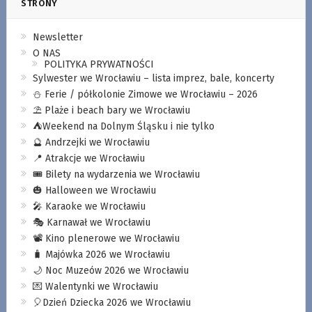
STRONY
Newsletter
O NAS
POLITYKA PRYWATNOŚCI
Sylwester we Wrocławiu – lista imprez, bale, koncerty
⛄️ Ferie / półkolonie Zimowe we Wrocławiu – 2026
⛱️ Plaże i beach bary we Wrocławiu
⛺️Weekend na Dolnym Śląsku i nie tylko
🔮 Andrzejki we Wrocławiu
📍 Atrakcje we Wrocławiu
🎟️ Bilety na wydarzenia we Wrocławiu
🎃 Halloween we Wrocławiu
🎤 Karaoke we Wrocławiu
🎭 Karnawał we Wrocławiu
📽️ Kino plenerowe we Wrocławiu
🧳 Majówka 2026 we Wrocławiu
🌙 Noc Muzeów 2026 we Wrocławiu
💌 Walentynki we Wrocławiu
🎈Dzień Dziecka 2026 we Wrocławiu