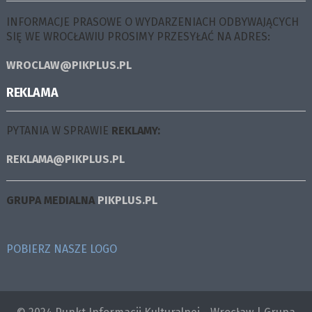
INFORMACJE PRASOWE O WYDARZENIACH ODBYWAJĄCYCH
SIĘ WE WROCŁAWIU PROSIMY PRZESYŁAĆ NA ADRES:
WROCLAW@PIKPLUS.PL
REKLAMA
PYTANIA W SPRAWIE
REKLAMY:
REKLAMA@PIKPLUS.PL
GRUPA MEDIALNA
PIKPLUS.PL
POBIERZ NASZE LOGO