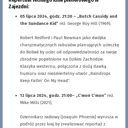
Zajezdni:
05 lipca 2024, godz. 21:30 – „Butch Cassidy and
the Sundance Kid”
reż. George Roy Hill (1969),
.
Robert Redford i Paul Newman jako dwójka
charyzmatycznych rabusiów planujących ucieczkę
do Boliwii by uciec od odpowiedzialności za swoje
zbrodnie popełnione na Dzikim Zachodzie.
Klasyka westernu, połączona z dużą dawką
humoru oraz nieśmiertelny utwór „Raindrops
Keep Fallin’ On My Head”.
.
12 lipca 2024, godz. 21:00– „C’mon C’mon”
reż.
Mike Mills (2021),
.
Dziennikarz radiowy (Joaquin Phoenix) wyrusza w
podróż przez kraj by zrealizować reportaż z