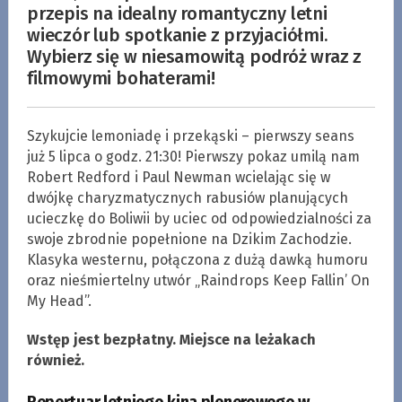
przepis na idealny romantyczny letni
wieczór lub spotkanie z przyjaciółmi.
Wybierz się w niesamowitą podróż wraz z
filmowymi bohaterami!
Szykujcie lemoniadę i przekąski – pierwszy seans
już 5 lipca o godz. 21:30! Pierwszy pokaz umilą nam
Robert Redford i Paul Newman wcielając się w
dwójkę charyzmatycznych rabusiów planujących
ucieczkę do Boliwii by uciec od odpowiedzialności za
swoje zbrodnie popełnione na Dzikim Zachodzie.
Klasyka westernu, połączona z dużą dawką humoru
oraz nieśmiertelny utwór „Raindrops Keep Fallin’ On
My Head”.
Wstęp jest bezpłatny. Miejsce na leżakach
również.
Repertuar letniego kina plenerowego w