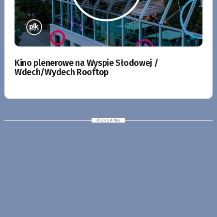
Kino plenerowe na Wyspie Słodowej /
Wdech/Wydech Rooftop