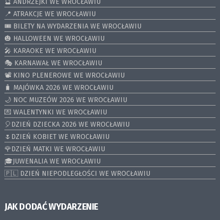
🔮 ANDRZEJKI WE WROCŁAWIU
📍 ATRAKCJE WE WROCŁAWIU
🎟️ BILETY NA WYDARZENIA WE WROCŁAWIU
🎃 HALLOWEEN WE WROCŁAWIU
🎤 KARAOKE WE WROCŁAWIU
🎭 KARNAWAŁ WE WROCŁAWIU
📽️ KINO PLENEROWE WE WROCŁAWIU
🧳 MAJÓWKA 2026 WE WROCŁAWIU
🌙 NOC MUZEÓW 2026 WE WROCŁAWIU
💌 WALENTYNKI WE WROCŁAWIU
🎈DZIEŃ DZIECKA 2026 WE WROCŁAWIU
🌷DZIEŃ KOBIET WE WROCŁAWIU
🌹DZIEŃ MATKI WE WROCŁAWIU
🎓JUWENALIA WE WROCŁAWIU
🇵🇱 DZIEŃ NIEPODLEGŁOŚCI WE WROCŁAWIU
JAK DODAĆ WYDARZENIE