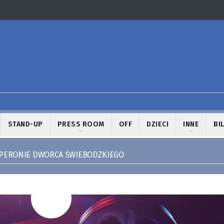
STAND-UP
PRESS ROOM
OFF
DZIECI
INNE
BI
PERONIE DWORCA ŚWIEBODZKIEGO