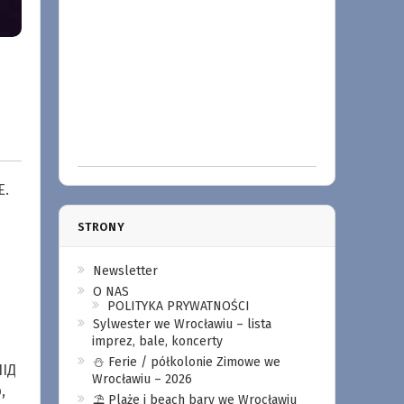
E.
STRONY
Newsletter
O NAS
POLITYKA PRYWATNOŚCI
Sylwester we Wrocławiu – lista
imprez, bale, koncerty
⛄️ Ferie / półkolonie Zimowe we
ПІД
Wrocławiu – 2026
,
⛱️ Plaże i beach bary we Wrocławiu