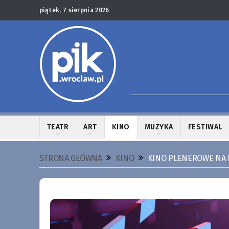
piątek, 7 sierpnia 2026
TEATR
ART
KINO
MUZYKA
FESTIWAL
STRONA GŁÓWNA
KINO
KINO PLENEROWE NA 