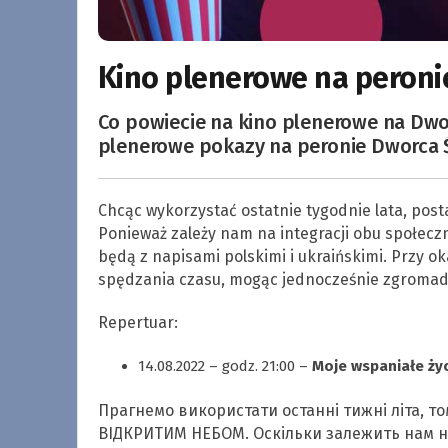
Kino plenerowe na peron
Co powiecie na kino plenerowe na Dwor
plenerowe pokazy na peronie Dworca 
Chcąc wykorzystać ostatnie tygodnie lata, po
Ponieważ zależy nam na integracji obu społeczn
będą z napisami polskimi i ukraińskimi. Przy ok
spędzania czasu, mogąc jednocześnie zgromad
Repertuar:
14.08.2022 – godz. 21:00 –
Moje wspaniałe ży
Прагнемо використати останні тижні літа, т
ВІДКРИТИМ НЕБОМ. Оскільки залежить нам на 