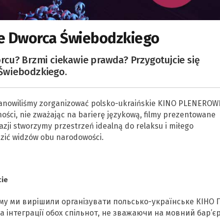
ie Dworca Świebodzkiego
cu? Brzmi ciekawie prawda? Przygotujcie się
Świebodzkiego.
stanowiliśmy zorganizować polsko-ukraińskie KINO PLENEROW
ości, nie zważając na barierę językową, filmy prezentowane
azji stworzymy przestrzeń idealną do relaksu i miłego
zić widzów obu narodowości.
cie
ому ми вирішили організувати польсько-українське КІНО 
інтеграції обох спільнот, не зважаючи на мовний бар’єр