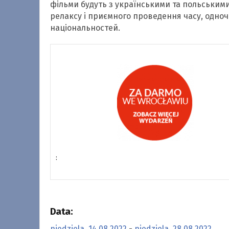
фільми будуть з українськими та польськими
релаксу і приємного проведення часу, одноч
національностей.
:
Data:
niedziela, 14.08.2022
-
niedziela, 28.08.2022