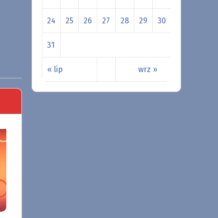
24
25
26
27
28
29
30
31
« lip
wrz »