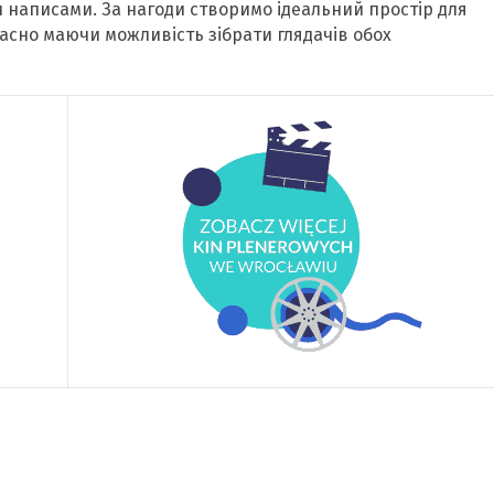
 написами. За нагоди створимо ідеальний простір для
асно маючи можливість зібрати глядачів обох