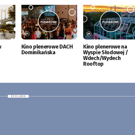
w
Kino plenerowe DACH
Kino plenerowe na
Dominikańska
Wyspie Słodowej /
Wdech/Wydech
Rooftop