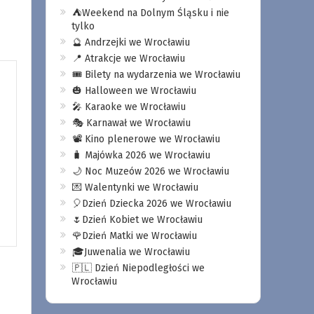
⛺️Weekend na Dolnym Śląsku i nie
tylko
🔮 Andrzejki we Wrocławiu
📍 Atrakcje we Wrocławiu
🎟️ Bilety na wydarzenia we Wrocławiu
🎃 Halloween we Wrocławiu
🎤 Karaoke we Wrocławiu
🎭 Karnawał we Wrocławiu
📽️ Kino plenerowe we Wrocławiu
🧳 Majówka 2026 we Wrocławiu
🌙 Noc Muzeów 2026 we Wrocławiu
💌 Walentynki we Wrocławiu
🎈Dzień Dziecka 2026 we Wrocławiu
🌷Dzień Kobiet we Wrocławiu
🌹Dzień Matki we Wrocławiu
🎓Juwenalia we Wrocławiu
🇵🇱 Dzień Niepodległości we
Wrocławiu