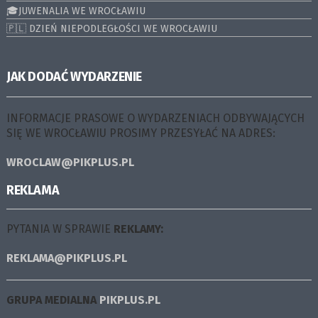
🎓JUWENALIA WE WROCŁAWIU
🇵🇱 DZIEŃ NIEPODLEGŁOŚCI WE WROCŁAWIU
JAK DODAĆ WYDARZENIE
INFORMACJE PRASOWE O WYDARZENIACH ODBYWAJĄCYCH
SIĘ WE WROCŁAWIU PROSIMY PRZESYŁAĆ NA ADRES:
WROCLAW@PIKPLUS.PL
REKLAMA
PYTANIA W SPRAWIE
REKLAMY:
REKLAMA@PIKPLUS.PL
GRUPA MEDIALNA
PIKPLUS.PL