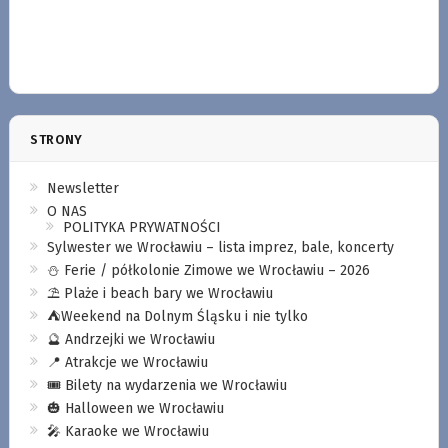
STRONY
Newsletter
O NAS
POLITYKA PRYWATNOŚCI
Sylwester we Wrocławiu – lista imprez, bale, koncerty
⛄️ Ferie / półkolonie Zimowe we Wrocławiu – 2026
⛱️ Plaże i beach bary we Wrocławiu
⛺️Weekend na Dolnym Śląsku i nie tylko
🔮 Andrzejki we Wrocławiu
📍 Atrakcje we Wrocławiu
🎟️ Bilety na wydarzenia we Wrocławiu
🎃 Halloween we Wrocławiu
🎤 Karaoke we Wrocławiu