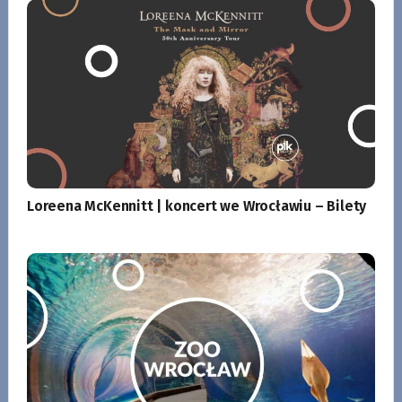
Loreena McKennitt | koncert we Wrocławiu – Bilety