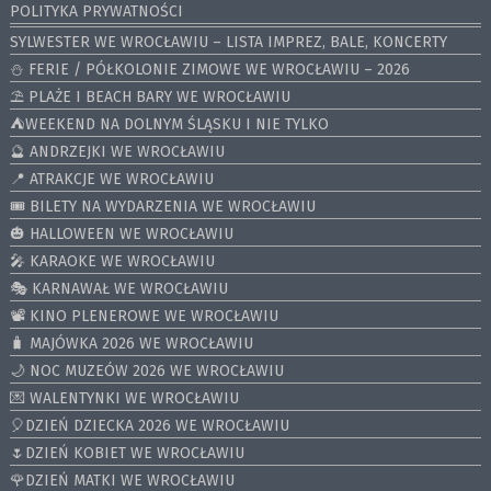
POLITYKA PRYWATNOŚCI
SYLWESTER WE WROCŁAWIU – LISTA IMPREZ, BALE, KONCERTY
⛄️ FERIE / PÓŁKOLONIE ZIMOWE WE WROCŁAWIU – 2026
⛱️ PLAŻE I BEACH BARY WE WROCŁAWIU
⛺️WEEKEND NA DOLNYM ŚLĄSKU I NIE TYLKO
🔮 ANDRZEJKI WE WROCŁAWIU
📍 ATRAKCJE WE WROCŁAWIU
🎟️ BILETY NA WYDARZENIA WE WROCŁAWIU
🎃 HALLOWEEN WE WROCŁAWIU
🎤 KARAOKE WE WROCŁAWIU
🎭 KARNAWAŁ WE WROCŁAWIU
📽️ KINO PLENEROWE WE WROCŁAWIU
🧳 MAJÓWKA 2026 WE WROCŁAWIU
🌙 NOC MUZEÓW 2026 WE WROCŁAWIU
💌 WALENTYNKI WE WROCŁAWIU
🎈DZIEŃ DZIECKA 2026 WE WROCŁAWIU
🌷DZIEŃ KOBIET WE WROCŁAWIU
🌹DZIEŃ MATKI WE WROCŁAWIU