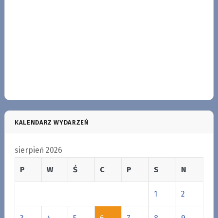
KALENDARZ WYDARZEŃ
sierpień 2026
P
W
Ś
C
P
S
N
1
2