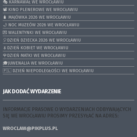
🎭 KARNAWAŁ WE WROCŁAWIU
📽️ KINO PLENEROWE WE WROCŁAWIU
🧳 MAJÓWKA 2026 WE WROCŁAWIU
🌙 NOC MUZEÓW 2026 WE WROCŁAWIU
💌 WALENTYNKI WE WROCŁAWIU
🎈DZIEŃ DZIECKA 2026 WE WROCŁAWIU
🌷DZIEŃ KOBIET WE WROCŁAWIU
🌹DZIEŃ MATKI WE WROCŁAWIU
🎓JUWENALIA WE WROCŁAWIU
🇵🇱 DZIEŃ NIEPODLEGŁOŚCI WE WROCŁAWIU
JAK DODAĆ WYDARZENIE
INFORMACJE PRASOWE O WYDARZENIACH ODBYWAJĄCYCH
SIĘ WE WROCŁAWIU PROSIMY PRZESYŁAĆ NA ADRES:
WROCLAW@PIKPLUS.PL