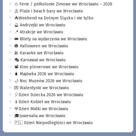
⛄️ Ferie / półkolonie Zimowe we Wrocławiu – 2026
⛱️ Plaże i beach bary we Wrocławiu
⛺️Weekend na Dolnym Śląsku i nie tylko
🔮 Andrzejki we Wrocławiu
📍 Atrakcje we Wrocławiu
🎟️ Bilety na wydarzenia we Wrocławiu
🎃 Halloween we Wrocławiu
🎤 Karaoke we Wrocławiu
🎭 Karnawał we Wrocławiu
📽️ Kino plenerowe we Wrocławiu
🧳 Majówka 2026 we Wrocławiu
🌙 Noc Muzeów 2026 we Wrocławiu
💌 Walentynki we Wrocławiu
🎈Dzień Dziecka 2026 we Wrocławiu
🌷Dzień Kobiet we Wrocławiu
🌹Dzień Matki we Wrocławiu
🎓Juwenalia we Wrocławiu
🇵🇱 Dzień Niepodległości we Wrocławiu