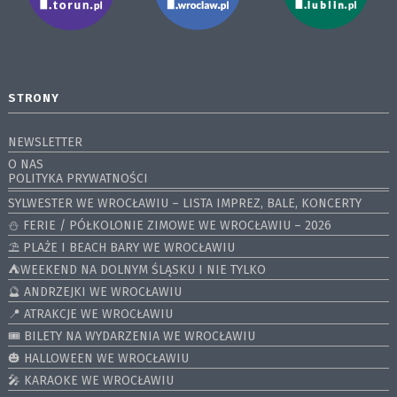
STRONY
NEWSLETTER
O NAS
POLITYKA PRYWATNOŚCI
SYLWESTER WE WROCŁAWIU – LISTA IMPREZ, BALE, KONCERTY
⛄️ FERIE / PÓŁKOLONIE ZIMOWE WE WROCŁAWIU – 2026
⛱️ PLAŻE I BEACH BARY WE WROCŁAWIU
⛺️WEEKEND NA DOLNYM ŚLĄSKU I NIE TYLKO
🔮 ANDRZEJKI WE WROCŁAWIU
📍 ATRAKCJE WE WROCŁAWIU
🎟️ BILETY NA WYDARZENIA WE WROCŁAWIU
🎃 HALLOWEEN WE WROCŁAWIU
🎤 KARAOKE WE WROCŁAWIU