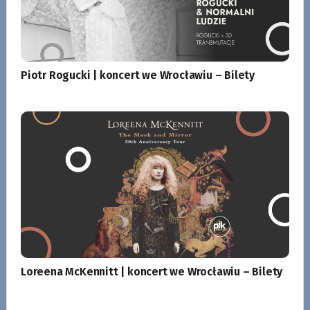
Piotr Rogucki | koncert we Wrocławiu – Bilety
Loreena McKennitt | koncert we Wrocławiu – Bilety