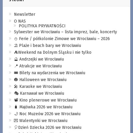
Newsletter
O NAS
POLITYKA PRYWATNOŚCI
Sylwester we Wrocławiu – lista imprez, bale, koncerty
⛄️ Ferie / półkolonie Zimowe we Wrocławiu – 2026
⛱️ Plaże i beach bary we Wrocławiu
⛺️Weekend na Dolnym Śląsku i nie tylko
🔮 Andrzejki we Wrocławiu
📍 Atrakcje we Wrocławiu
🎟️ Bilety na wydarzenia we Wrocławiu
🎃 Halloween we Wrocławiu
🎤 Karaoke we Wrocławiu
🎭 Karnawał we Wrocławiu
📽️ Kino plenerowe we Wrocławiu
🧳 Majówka 2026 we Wrocławiu
🌙 Noc Muzeów 2026 we Wrocławiu
💌 Walentynki we Wrocławiu
🎈Dzień Dziecka 2026 we Wrocławiu