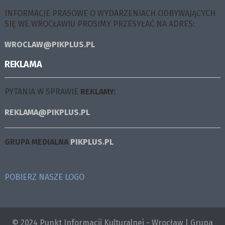
INFORMACJE PRASOWE O WYDARZENIACH ODBYWAJĄCYCH
SIĘ WE WROCŁAWIU PROSIMY PRZESYŁAĆ NA ADRES:
WROCLAW@PIKPLUS.PL
REKLAMA
PYTANIA W SPRAWIE
REKLAMY:
REKLAMA@PIKPLUS.PL
GRUPA MEDIALNA
PIKPLUS.PL
POBIERZ NASZE LOGO
© 2024 Punkt Informacji Kulturalnej - Wrocław | Grupa