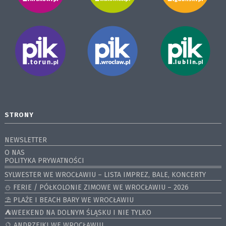
STRONY
NEWSLETTER
O NAS
POLITYKA PRYWATNOŚCI
SYLWESTER WE WROCŁAWIU – LISTA IMPREZ, BALE, KONCERTY
⛄️ FERIE / PÓŁKOLONIE ZIMOWE WE WROCŁAWIU – 2026
⛱️ PLAŻE I BEACH BARY WE WROCŁAWIU
⛺️WEEKEND NA DOLNYM ŚLĄSKU I NIE TYLKO
🔮 ANDRZEJKI WE WROCŁAWIU