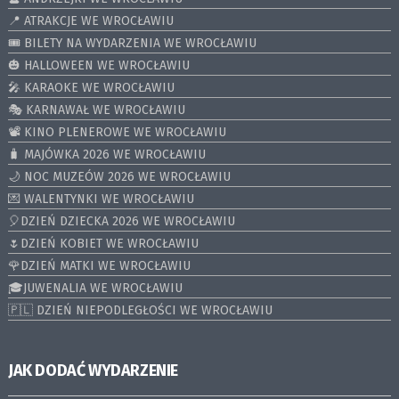
📍 ATRAKCJE WE WROCŁAWIU
🎟️ BILETY NA WYDARZENIA WE WROCŁAWIU
🎃 HALLOWEEN WE WROCŁAWIU
🎤 KARAOKE WE WROCŁAWIU
🎭 KARNAWAŁ WE WROCŁAWIU
📽️ KINO PLENEROWE WE WROCŁAWIU
🧳 MAJÓWKA 2026 WE WROCŁAWIU
🌙 NOC MUZEÓW 2026 WE WROCŁAWIU
💌 WALENTYNKI WE WROCŁAWIU
🎈DZIEŃ DZIECKA 2026 WE WROCŁAWIU
🌷DZIEŃ KOBIET WE WROCŁAWIU
🌹DZIEŃ MATKI WE WROCŁAWIU
🎓JUWENALIA WE WROCŁAWIU
🇵🇱 DZIEŃ NIEPODLEGŁOŚCI WE WROCŁAWIU
JAK DODAĆ WYDARZENIE