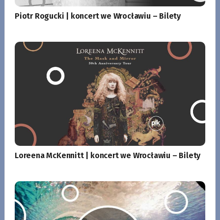
Piotr Rogucki | koncert we Wrocławiu – Bilety
Loreena McKennitt | koncert we Wrocławiu – Bilety