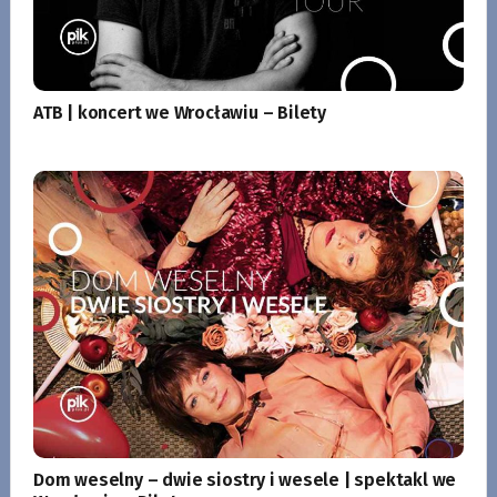
ATB | koncert we Wrocławiu – Bilety
Dom weselny – dwie siostry i wesele | spektakl we