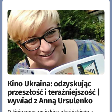
Kino Ukraina: odzyskując
przeszłość i teraźniejszość |
wywiad z Anną Ursulenko
O kinie renesansie kina ukraińskiego z