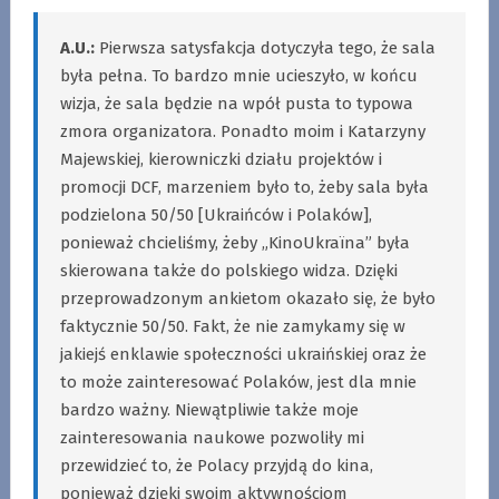
A.U.:
Pierwsza satysfakcja dotyczyła tego, że sala
była pełna. To bardzo mnie ucieszyło, w końcu
wizja, że sala będzie na wpół pusta to typowa
zmora organizatora. Ponadto moim i Katarzyny
Majewskiej, kierowniczki działu projektów i
promocji DCF, marzeniem było to, żeby sala była
podzielona 50/50 [Ukraińców i Polaków],
ponieważ chcieliśmy, żeby „KinoUkraїna” była
skierowana także do polskiego widza. Dzięki
przeprowadzonym ankietom okazało się, że było
faktycznie 50/50. Fakt, że nie zamykamy się w
jakiejś enklawie społeczności ukraińskiej oraz że
to może zainteresować Polaków, jest dla mnie
bardzo ważny. Niewątpliwie także moje
zainteresowania naukowe pozwoliły mi
przewidzieć to, że Polacy przyjdą do kina,
ponieważ dzięki swoim aktywnościom