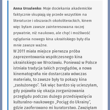
Anna Ursulenko
: Moje dociekania akademickie
faktycznie skupiają się przede wszystkim na
literaturze i obszarach okołoliterackich, kinem
więc byłam zawsze zainteresowana raczej
prywatnie, niż naukowo, ale chęć i możliwość
oglądania nowego kina ukraińskiego były dla
mnie zawsze ważne.
W 2011 miała miejsce pierwsza próba
zaprezentowania współczesnego kina
ukraińskiego we Wrocławiu. Ponieważ w Polsce
istniała tradycja takich przeglądów, a nowa
kinematografia nie dostarczała wówczas
materiału, to zawsze były to pokazy kina
„zasłużonego”. Tak więc bardzo się ucieszyłam,
gdy pojawiła się okazja zorganizowania
przeglądu podczas dużego przedsięwzięcia
kulturalno-naukowego „Pociąg do Ukrainy”,
gdzie zaoferowano mi kuratorstwo. Zawzięłam