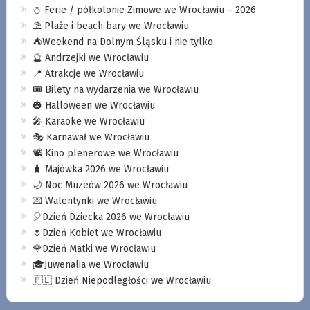
⛄️ Ferie / półkolonie Zimowe we Wrocławiu – 2026
⛱️ Plaże i beach bary we Wrocławiu
⛺️Weekend na Dolnym Śląsku i nie tylko
🔮 Andrzejki we Wrocławiu
📍 Atrakcje we Wrocławiu
🎟️ Bilety na wydarzenia we Wrocławiu
🎃 Halloween we Wrocławiu
🎤 Karaoke we Wrocławiu
🎭 Karnawał we Wrocławiu
📽️ Kino plenerowe we Wrocławiu
🧳 Majówka 2026 we Wrocławiu
🌙 Noc Muzeów 2026 we Wrocławiu
💌 Walentynki we Wrocławiu
🎈Dzień Dziecka 2026 we Wrocławiu
🌷Dzień Kobiet we Wrocławiu
🌹Dzień Matki we Wrocławiu
🎓Juwenalia we Wrocławiu
🇵🇱 Dzień Niepodległości we Wrocławiu