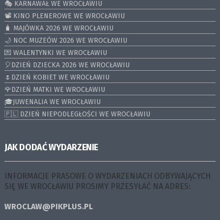
🎭 KARNAWAŁ WE WROCŁAWIU
📽️ KINO PLENEROWE WE WROCŁAWIU
🧳 MAJÓWKA 2026 WE WROCŁAWIU
🌙 NOC MUZEÓW 2026 WE WROCŁAWIU
💌 WALENTYNKI WE WROCŁAWIU
🎈DZIEŃ DZIECKA 2026 WE WROCŁAWIU
🌷DZIEŃ KOBIET WE WROCŁAWIU
🌹DZIEŃ MATKI WE WROCŁAWIU
🎓JUWENALIA WE WROCŁAWIU
🇵🇱 DZIEŃ NIEPODLEGŁOŚCI WE WROCŁAWIU
JAK DODAĆ WYDARZENIE
INFORMACJE PRASOWE O WYDARZENIACH ODBYWAJĄCYCH
SIĘ WE WROCŁAWIU PROSIMY PRZESYŁAĆ NA ADRES:
WROCLAW@PIKPLUS.PL