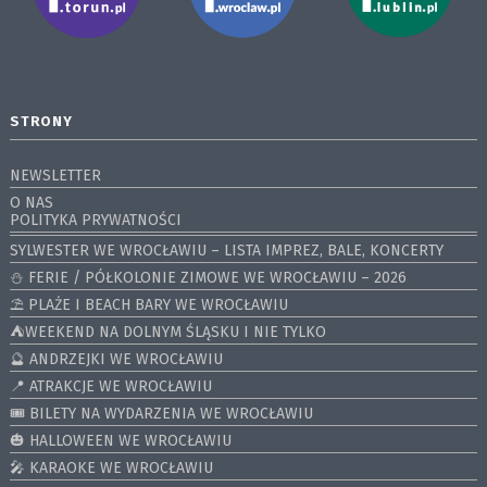
STRONY
NEWSLETTER
O NAS
POLITYKA PRYWATNOŚCI
SYLWESTER WE WROCŁAWIU – LISTA IMPREZ, BALE, KONCERTY
⛄️ FERIE / PÓŁKOLONIE ZIMOWE WE WROCŁAWIU – 2026
⛱️ PLAŻE I BEACH BARY WE WROCŁAWIU
⛺️WEEKEND NA DOLNYM ŚLĄSKU I NIE TYLKO
🔮 ANDRZEJKI WE WROCŁAWIU
📍 ATRAKCJE WE WROCŁAWIU
🎟️ BILETY NA WYDARZENIA WE WROCŁAWIU
🎃 HALLOWEEN WE WROCŁAWIU
🎤 KARAOKE WE WROCŁAWIU