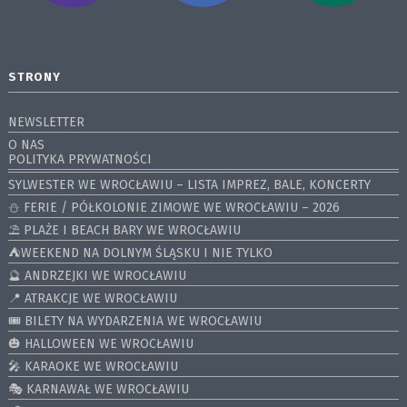
STRONY
NEWSLETTER
O NAS
POLITYKA PRYWATNOŚCI
SYLWESTER WE WROCŁAWIU – LISTA IMPREZ, BALE, KONCERTY
⛄️ FERIE / PÓŁKOLONIE ZIMOWE WE WROCŁAWIU – 2026
⛱️ PLAŻE I BEACH BARY WE WROCŁAWIU
⛺️WEEKEND NA DOLNYM ŚLĄSKU I NIE TYLKO
🔮 ANDRZEJKI WE WROCŁAWIU
📍 ATRAKCJE WE WROCŁAWIU
🎟️ BILETY NA WYDARZENIA WE WROCŁAWIU
🎃 HALLOWEEN WE WROCŁAWIU
🎤 KARAOKE WE WROCŁAWIU
🎭 KARNAWAŁ WE WROCŁAWIU