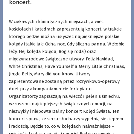
koncert.
W ciekawych i klimatycznych miejscach, a więc
kościołach i katedrach zaprezentują koncert, w trakcie
którego będzie można usłyszeć najpiękniejsze polskie
kolędy (takie jak: Cicha noc, Gdy śliczna panna, W żłobie
leży, Hej kolęda kolęda, Bóg się rodzi) oraz
międzynarodowe świąteczne utwory: Feliz Navidad,
White Christmas, Have Yourself a Merry Little Christmas,
Jingle Bells, Mary did you know. Utwory
zaprezentowane zostaną przez rozrywkowo-operowy
duet przy akompaniamencie fortepianu.
Organizatorzy zapraszają na wieczór pełen uśmiechu,
wzruszeń i najcieplejszych świątecznych emocji, na
niezwykły i niepowtarzalny koncert Kolęd Świata. Ten
koncert sprawi, że serca słuchaczy wypełnią się ciepłem
i radością. Będzie to, co w kolędach najważniejsze –
świeżość, tradycja, magia i emocje! Będzie śpiewnie i