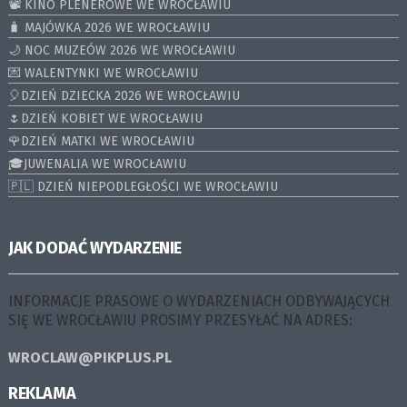
📽️ KINO PLENEROWE WE WROCŁAWIU
🧳 MAJÓWKA 2026 WE WROCŁAWIU
🌙 NOC MUZEÓW 2026 WE WROCŁAWIU
💌 WALENTYNKI WE WROCŁAWIU
🎈DZIEŃ DZIECKA 2026 WE WROCŁAWIU
🌷DZIEŃ KOBIET WE WROCŁAWIU
🌹DZIEŃ MATKI WE WROCŁAWIU
🎓JUWENALIA WE WROCŁAWIU
🇵🇱 DZIEŃ NIEPODLEGŁOŚCI WE WROCŁAWIU
JAK DODAĆ WYDARZENIE
INFORMACJE PRASOWE O WYDARZENIACH ODBYWAJĄCYCH
SIĘ WE WROCŁAWIU PROSIMY PRZESYŁAĆ NA ADRES:
WROCLAW@PIKPLUS.PL
REKLAMA