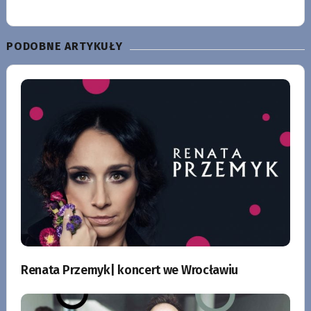
PODOBNE ARTYKUŁY
Renata Przemyk| koncert we Wrocławiu