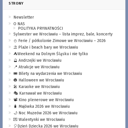
STRONY
Newsletter
O NAS
POLITYKA PRYWATNOŚCI
Sylwester we Wrocławiu – lista imprez, bale, koncerty
⛄️ Ferie / półkolonie Zimowe we Wrocławiu – 2026
⛱️ Plaże i beach bary we Wrocławiu
⛺️Weekend na Dolnym Śląsku i nie tylko
🔮 Andrzejki we Wrocławiu
📍 Atrakcje we Wrocławiu
🎟️ Bilety na wydarzenia we Wrocławiu
🎃 Halloween we Wrocławiu
🎤 Karaoke we Wrocławiu
🎭 Karnawał we Wrocławiu
📽️ Kino plenerowe we Wrocławiu
🧳 Majówka 2026 we Wrocławiu
🌙 Noc Muzeów 2026 we Wrocławiu
💌 Walentynki we Wrocławiu
🎈Dzień Dziecka 2026 we Wrocławiu