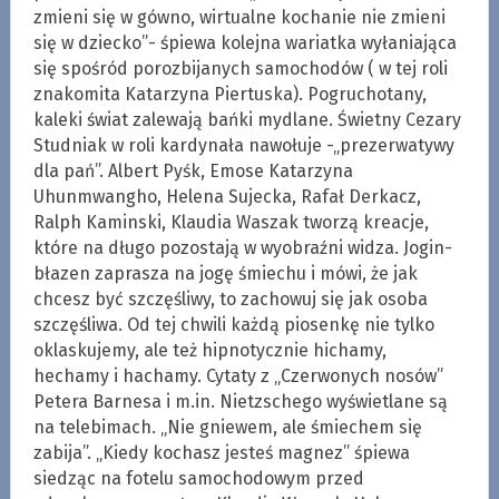
zmieni się w gówno, wirtualne kochanie nie zmieni
się w dziecko”- śpiewa kolejna wariatka wyłaniająca
się spośród porozbijanych samochodów ( w tej roli
znakomita Katarzyna Piertuska). Pogruchotany,
kaleki świat zalewają bańki mydlane. Świetny Cezary
Studniak w roli kardynała nawołuje -„prezerwatywy
dla pań”. Albert Pyśk, Emose Katarzyna
Uhunmwangho, Helena Sujecka, Rafał Derkacz,
Ralph Kaminski, Klaudia Waszak tworzą kreacje,
które na długo pozostają w wyobraźni widza. Jogin-
błazen zaprasza na jogę śmiechu i mówi, że jak
chcesz być szczęśliwy, to zachowuj się jak osoba
szczęśliwa. Od tej chwili każdą piosenkę nie tylko
oklaskujemy, ale też hipnotycznie hichamy,
hechamy i hachamy. Cytaty z „Czerwonych nosów”
Petera Barnesa i m.in. Nietzschego wyświetlane są
na telebimach. „Nie gniewem, ale śmiechem się
zabija”. „Kiedy kochasz jesteś magnez” śpiewa
siedząc na fotelu samochodowym przed