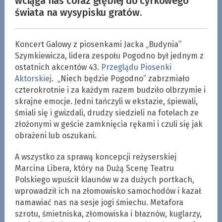
wciąga nas coraz głębiej do cyrkowego
świata na wysypisku gratów.
Koncert Galowy z piosenkami Jacka „Budynia”
Szymkiewicza, lidera zespołu Pogodno był jednym z
ostatnich akcentów 43.
Przeglądu Piosenki
Aktorskiej
. „Niech będzie Pogodno” zabrzmiało
czterokrotnie i za każdym razem budziło olbrzymie i
skrajne emocje. Jedni tańczyli w ekstazie, śpiewali,
śmiali się i gwizdali, drudzy siedzieli na fotelach ze
złożonymi w geście zamknięcia rękami i czuli się jak
obrażeni lub oszukani.
A wszystko za sprawą koncepcji reżyserskiej
Marcina Libera, który na Dużą Scenę Teatru
Polskiego wpuścił klaunów w za dużych portkach,
wprowadził ich na złomowisko samochodów i kazał
namawiać nas na sesje jogi śmiechu. Metafora
szrotu, śmietniska, złomowiska i błaznów, kuglarzy,