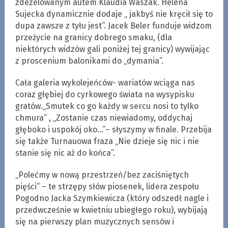
zdezelowanym autem Klaudia Waszak. Helena
Sujecka dynamicznie dodaje „ jakbyś nie kręcił się to
dupa zawsze z tyłu jest”. Jacek Beler funduje widzom
przeżycie na granicy dobrego smaku, (dla
niektórych widzów gali poniżej tej granicy) wywijając
z proscenium balonikami do „dymania”.
Cała galeria wykolejeńców- wariatów wciąga nas
coraz głębiej do cyrkowego świata na wysypisku
gratów.„Smutek co go każdy w sercu nosi to tylko
chmura” , „Zostanie czas niewiadomy, oddychaj
głęboko i uspokój oko…”– słyszymy w finale. Przebija
się także Turnauowa fraza „Nie dzieje się nic i nie
stanie się nic aż do końca”.
„Polećmy w nową przestrzeń/bez zaciśniętych
pięści” – te strzępy słów piosenek, lidera zespołu
Pogodno Jacka Szymkiewicza (który odszedł nagle i
przedwcześnie w kwietniu ubiegłego roku), wybijają
się na pierwszy plan muzycznych sensów i