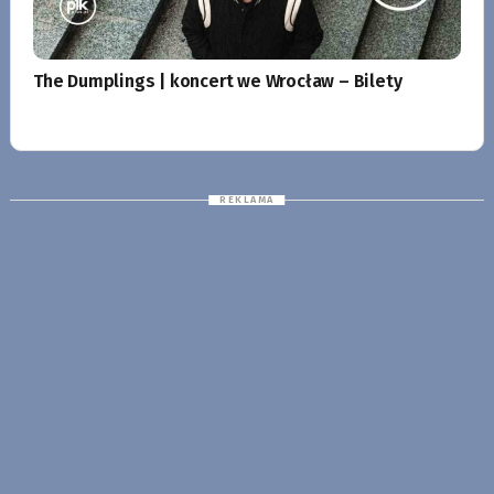
The Dumplings | koncert we Wrocław – Bilety