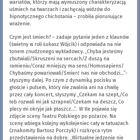
wariatów, którzy mają wymuszony charakteryzacją
uśmiech na twarzach i zachęcają widzów do
hipnotycznego chichotania – zrobiła piorunujące
wrażenie.
Czym jest śmiech? – zadaje pytanie jeden z klaunów
(świetny w roli Łukasz Wójcik) i odpowiada na nie
tonem znudzonego wykładowcy. „Chyba jesteśmy
zbutwiali/Skruszeni na sercach/Z duszą na
ramieniu/Coraz mniejszy ma sens/Homosapiens/
Chybaśmy powariowali/Śmierć nas nie obchodzi…”-
słyszymy dalej. Po czym z dynamiką pocisku w
głoście i pulsem, który nie zwalnia ani na chwilę
przez cały koncert, słyszymy „Czekam na szept,/Co
łeb rozwali mi jak szrapnel/Czekam na deszcz, Co
plecy mi okryje jak płaszcz…”. W tle pojawia się
zdjęcie sceny Teatru Polskiego po pożarze. Na
scenę wbiega kolejny wykolejeniec cały w tatuażach
(znakomity Bartosz Porczyk) i rozkręca rytm
przedstawienia na dobre. „Wirtualne jedzenie nie