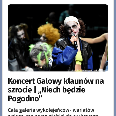
Koncert Galowy klaunów na
szrocie | „Niech będzie
Pogodno”
Cała galeria wykolejeńców- wariatów