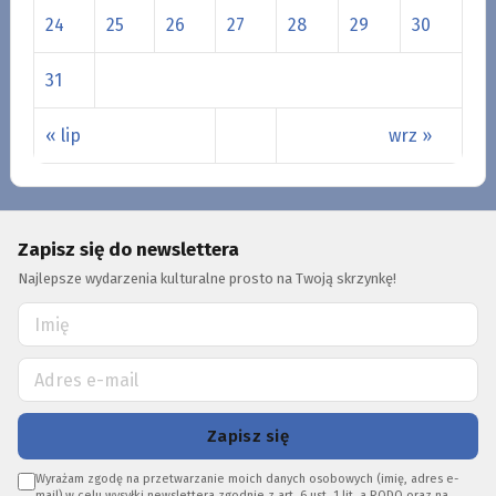
24
25
26
27
28
29
30
31
« lip
wrz »
Zapisz się do newslettera
Najlepsze wydarzenia kulturalne prosto na Twoją skrzynkę!
Zapisz się
Wyrażam zgodę na przetwarzanie moich danych osobowych (imię, adres e-
mail) w celu wysyłki newslettera zgodnie z art. 6 ust. 1 lit. a RODO oraz na