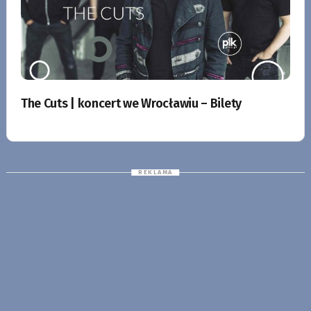
The Cuts | koncert we Wrocławiu – Bilety