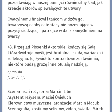
pozostawiają w naszej pamięci równie silny ślad, jak
kreacje aktorów śpiewających te utwory.
Owacyjnemu finałowi i tańcom widzów gali
towarzyszą osoby ostentacyjnie pozostające w
pozycji siedzącej i patrzące w dal z zamyśleniem na
twarzy.
43. Przegląd Piosenki Aktorskiej kończy się Galą,
która świdruje myśli, jest brutalna i czuła, wariacka i
refleksyjna. Jej żywioł to kontrastowe zestawienia,
niektóre budzą grozę inne otulają nadzieją.
oprac. do
foto: do i jo
Scenariusz i reżyseria: Marcin Liber
Asystent reżysera: Maciej Ćwieluch
Kierownictwo muzyczne, aranżacje: Marcin Macuk
Scenografia, kostiumy solistów, video, światła: Mirek