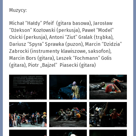
Muzycy:
Michał “Hałdy” Pfeif (gitara basowa), Jarosław
“Dżekson” Kozłowski (perkusja), Paweł “Model”
Osicki (perkusja), Antoni “Ziut” Gralak (trąbka),
Dariusz “Spyra” Sprawka (puzon), Marcin “Dzidzia”
Zabrocki (instrumenty klawiszowe, saksofon),
Marcin Bors (gitara), Leszek “Fochmann” Golis
(gitara), Piotr „Bajzel” Piasecki (gitara)