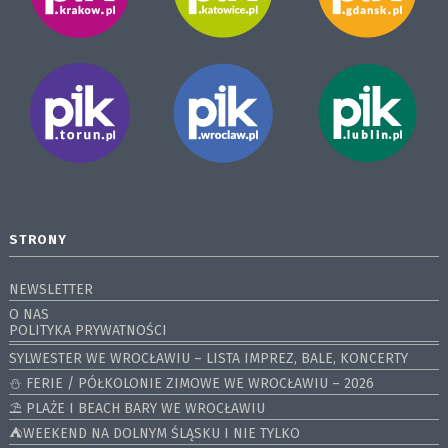
STRONY
NEWSLETTER
O NAS
POLITYKA PRYWATNOŚCI
SYLWESTER WE WROCŁAWIU – LISTA IMPREZ, BALE, KONCERTY
⛄️ FERIE / PÓŁKOLONIE ZIMOWE WE WROCŁAWIU – 2026
⛱️ PLAŻE I BEACH BARY WE WROCŁAWIU
⛺️WEEKEND NA DOLNYM ŚLĄSKU I NIE TYLKO