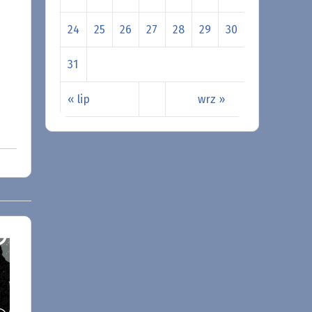
24
25
26
27
28
29
30
31
« lip
wrz »