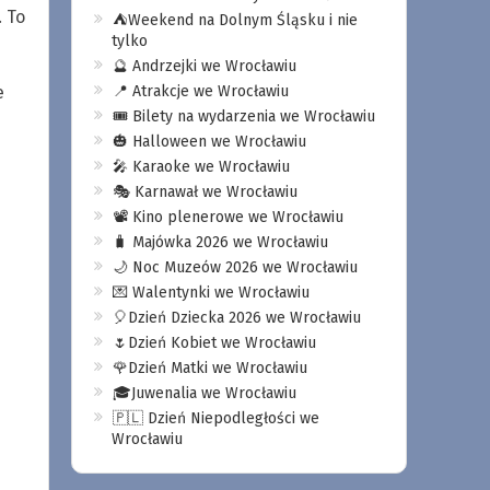
 To
⛺️Weekend na Dolnym Śląsku i nie
tylko
🔮 Andrzejki we Wrocławiu
e
📍 Atrakcje we Wrocławiu
🎟️ Bilety na wydarzenia we Wrocławiu
🎃 Halloween we Wrocławiu
🎤 Karaoke we Wrocławiu
🎭 Karnawał we Wrocławiu
📽️ Kino plenerowe we Wrocławiu
🧳 Majówka 2026 we Wrocławiu
🌙 Noc Muzeów 2026 we Wrocławiu
💌 Walentynki we Wrocławiu
🎈Dzień Dziecka 2026 we Wrocławiu
🌷Dzień Kobiet we Wrocławiu
🌹Dzień Matki we Wrocławiu
🎓Juwenalia we Wrocławiu
🇵🇱 Dzień Niepodległości we
Wrocławiu