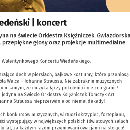
deński | koncert
na na świecie Orkiestra Księżniczek. Gwiazdorsk
, przepiękne głosy oraz projekcje multimedialne.
as Walentynkowego Koncertu Wiedeńskiego.
rające dech w piersiach, bajkowe kostiumy, które przeniosą
óla Walca – Johanna Straussa. Nie zabraknie muzycznych
ym samym, że muzyka łączy pokolenia i nie zna granic!
jedyna na Świecie Orkiestra Księżniczek Tomczyk Art
hanna Straussa nieprzerwanie od niemal dekady!
ch konkursów muzycznych, wirtuozi skrzypiec, fortepianu,
yści występujący w największych polskich i światowych salach
elu lat, za każdym razem przyjmowani owacjami na stojąco!