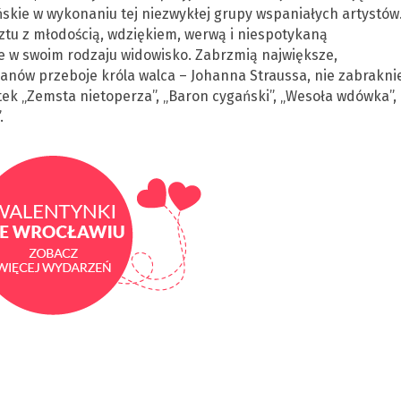
ńskie w wykonaniu tej niezwykłej grupy wspaniałych artystów.
ztu z młodością, wdziękiem, werwą i niespotykaną
e w swoim rodzaju widowisko. Zabrzmią największe,
nów przeboje króla walca – Johanna Straussa, nie zabrakni
tek „Zemsta nietoperza”, „Baron cygański”, „Wesoła wdówka”,
.