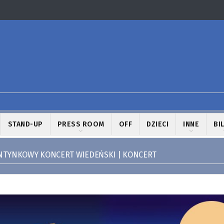
STAND-UP
PRESS ROOM
OFF
DZIECI
INNE
BI
NTYNKOWY KONCERT WIEDEŃSKI | KONCERT