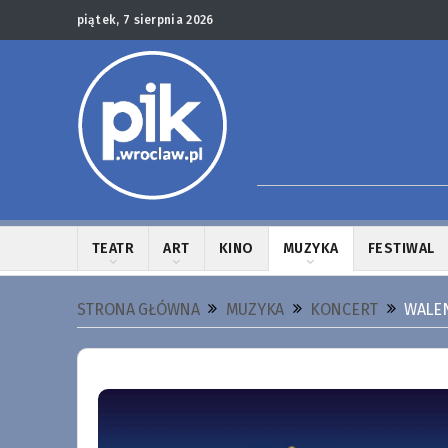
piątek, 7 sierpnia 2026
TEATR
ART
KINO
MUZYKA
FESTIWAL
STRONA GŁÓWNA
MUZYKA
KONCERT
WALE