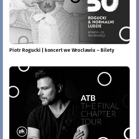
Piotr Rogucki | koncert we Wrocławiu – Bilety