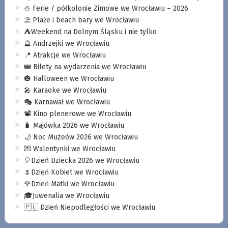
⛄️ Ferie / półkolonie Zimowe we Wrocławiu – 2026
⛱️ Plaże i beach bary we Wrocławiu
⛺️Weekend na Dolnym Śląsku i nie tylko
🔮 Andrzejki we Wrocławiu
📍 Atrakcje we Wrocławiu
🎟️ Bilety na wydarzenia we Wrocławiu
🎃 Halloween we Wrocławiu
🎤 Karaoke we Wrocławiu
🎭 Karnawał we Wrocławiu
📽️ Kino plenerowe we Wrocławiu
🧳 Majówka 2026 we Wrocławiu
🌙 Noc Muzeów 2026 we Wrocławiu
💌 Walentynki we Wrocławiu
🎈Dzień Dziecka 2026 we Wrocławiu
🌷Dzień Kobiet we Wrocławiu
🌹Dzień Matki we Wrocławiu
🎓Juwenalia we Wrocławiu
🇵🇱 Dzień Niepodległości we Wrocławiu