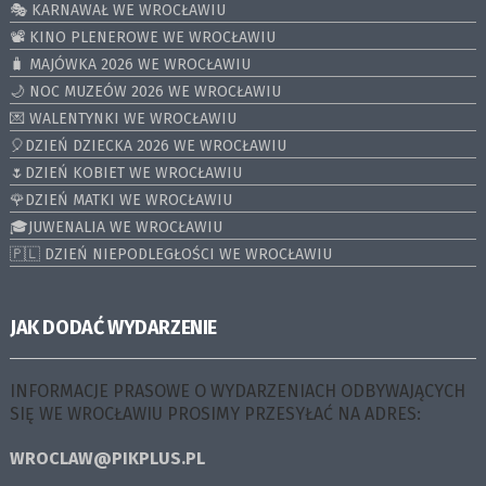
🎭 KARNAWAŁ WE WROCŁAWIU
📽️ KINO PLENEROWE WE WROCŁAWIU
🧳 MAJÓWKA 2026 WE WROCŁAWIU
🌙 NOC MUZEÓW 2026 WE WROCŁAWIU
💌 WALENTYNKI WE WROCŁAWIU
🎈DZIEŃ DZIECKA 2026 WE WROCŁAWIU
🌷DZIEŃ KOBIET WE WROCŁAWIU
🌹DZIEŃ MATKI WE WROCŁAWIU
🎓JUWENALIA WE WROCŁAWIU
🇵🇱 DZIEŃ NIEPODLEGŁOŚCI WE WROCŁAWIU
JAK DODAĆ WYDARZENIE
INFORMACJE PRASOWE O WYDARZENIACH ODBYWAJĄCYCH
SIĘ WE WROCŁAWIU PROSIMY PRZESYŁAĆ NA ADRES:
WROCLAW@PIKPLUS.PL