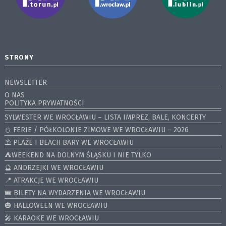
STRONY
NEWSLETTER
O NAS
POLITYKA PRYWATNOŚCI
SYLWESTER WE WROCŁAWIU – LISTA IMPREZ, BALE, KONCERTY
⛄️ FERIE / PÓŁKOLONIE ZIMOWE WE WROCŁAWIU – 2026
⛱️ PLAŻE I BEACH BARY WE WROCŁAWIU
⛺️WEEKEND NA DOLNYM ŚLĄSKU I NIE TYLKO
🔮 ANDRZEJKI WE WROCŁAWIU
📍 ATRAKCJE WE WROCŁAWIU
🎟️ BILETY NA WYDARZENIA WE WROCŁAWIU
🎃 HALLOWEEN WE WROCŁAWIU
🎤 KARAOKE WE WROCŁAWIU