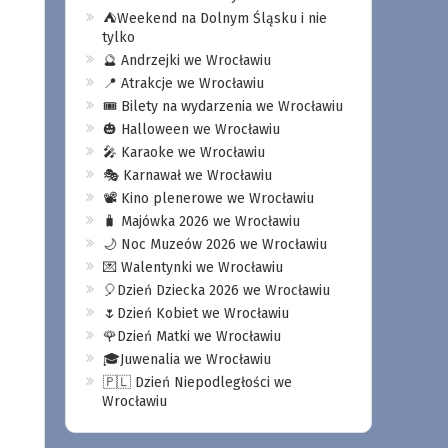
⛺️Weekend na Dolnym Śląsku i nie
tylko
🔮 Andrzejki we Wrocławiu
📍 Atrakcje we Wrocławiu
🎟️ Bilety na wydarzenia we Wrocławiu
🎃 Halloween we Wrocławiu
🎤 Karaoke we Wrocławiu
🎭 Karnawał we Wrocławiu
📽️ Kino plenerowe we Wrocławiu
🧳 Majówka 2026 we Wrocławiu
🌙 Noc Muzeów 2026 we Wrocławiu
💌 Walentynki we Wrocławiu
🎈Dzień Dziecka 2026 we Wrocławiu
🌷Dzień Kobiet we Wrocławiu
🌹Dzień Matki we Wrocławiu
🎓Juwenalia we Wrocławiu
🇵🇱 Dzień Niepodległości we
Wrocławiu