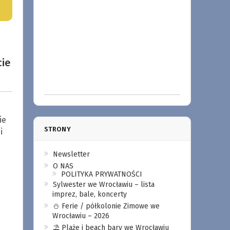
cie
ie
STRONY
i
Newsletter
O NAS
POLITYKA PRYWATNOŚCI
Sylwester we Wrocławiu – lista
imprez, bale, koncerty
⛄️ Ferie / półkolonie Zimowe we
Wrocławiu – 2026
⛱️ Plaże i beach bary we Wrocławiu