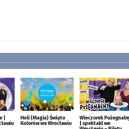
e |
Holi (Magia) Święto
Wieczorek Pożegnaln
cławiu
Kolorów we Wrocławiu
| spektakl we
Wrocławiu – Bilety