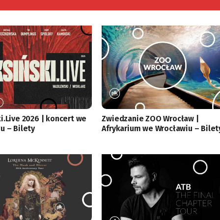
i.Live 2026 | koncert we
Zwiedzanie ZOO Wrocław |
u – Bilety
Afrykarium we Wrocławiu – Bilet