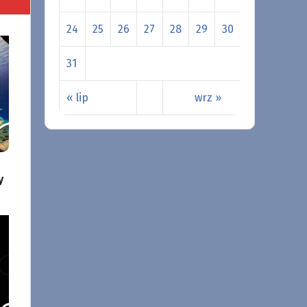
24
25
26
27
28
29
30
31
« lip
wrz »
y