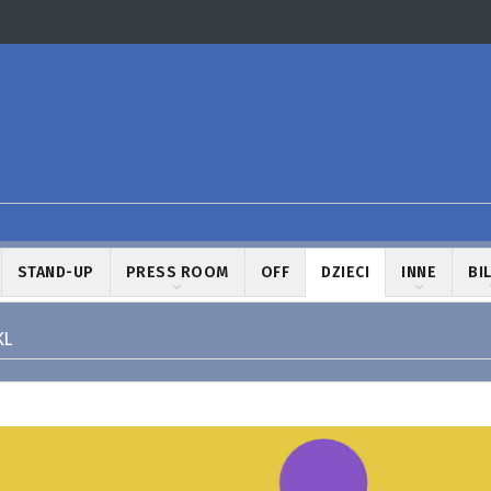
STAND-UP
PRESS ROOM
OFF
DZIECI
INNE
BI
KL