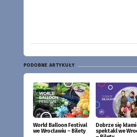
PODOBNE ARTYKUŁY
World Balloon Festival
Dobrze się kłami
we Wrocławiu – Bilety
spektakl we Wro
– Bilety