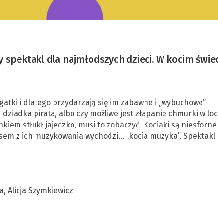
y spektakl dla najmłodszych dzieci. W kocim świe
gatki i dlatego przydarzają się im zabawne i „wybuchowe”
tą dziadka pirata, albo czy możliwe jest złapanie chmurki w loc
kiem stłukł jajeczko, musi to zobaczyć. Kociaki są niesforne 
asem z ich muzykowania wychodzi… „kocia muzyka”. Spektakl
a, Alicja Szymkiewicz