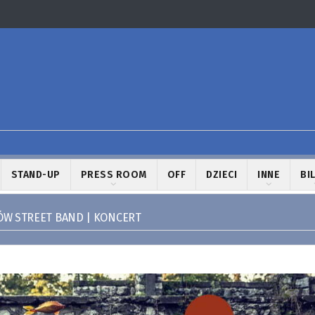
STAND-UP
PRESS ROOM
OFF
DZIECI
INNE
BI
W STREET BAND | KONCERT