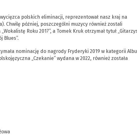
ycięzca polskich eliminacji, reprezentował nasz kraj na
). Chwilę później, poszczególni muzycy również zostali
 „Wokalistę Roku 2017”, a Tomek Kruk otrzymał tytuł „Gitarzy
 Blues”.
rzymała nominację do nagrody Fryderyki 2019 w kategorii Alb
polskojęzyczna „Czekanie” wydana w 2022, również została
ażowa