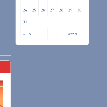
24
25
26
27
28
29
30
31
« lip
wrz »