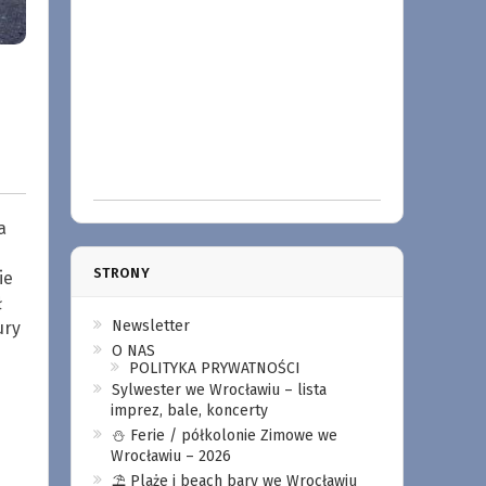
a
STRONY
ie
ł
Newsletter
ury
O NAS
POLITYKA PRYWATNOŚCI
Sylwester we Wrocławiu – lista
imprez, bale, koncerty
⛄️ Ferie / półkolonie Zimowe we
Wrocławiu – 2026
⛱️ Plaże i beach bary we Wrocławiu