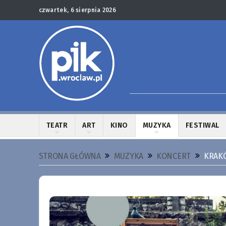
czwartek, 6 sierpnia 2026
TEATR
ART
KINO
MUZYKA
FESTIWAL
STRONA GŁÓWNA
MUZYKA
KONCERT
KRAKÓ