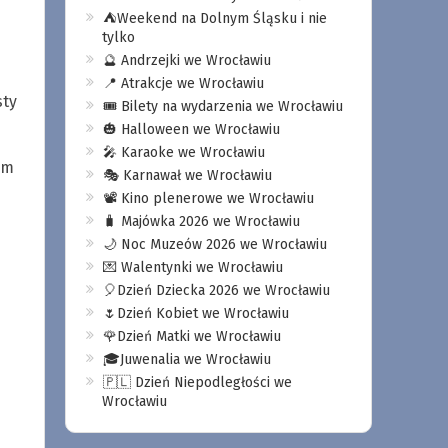
⛺️Weekend na Dolnym Śląsku i nie
tylko
🔮 Andrzejki we Wrocławiu
📍 Atrakcje we Wrocławiu
sty
🎟️ Bilety na wydarzenia we Wrocławiu
🎃 Halloween we Wrocławiu
🎤 Karaoke we Wrocławiu
um
🎭 Karnawał we Wrocławiu
📽️ Kino plenerowe we Wrocławiu
🧳 Majówka 2026 we Wrocławiu
🌙 Noc Muzeów 2026 we Wrocławiu
💌 Walentynki we Wrocławiu
🎈Dzień Dziecka 2026 we Wrocławiu
🌷Dzień Kobiet we Wrocławiu
🌹Dzień Matki we Wrocławiu
🎓Juwenalia we Wrocławiu
🇵🇱 Dzień Niepodległości we
Wrocławiu