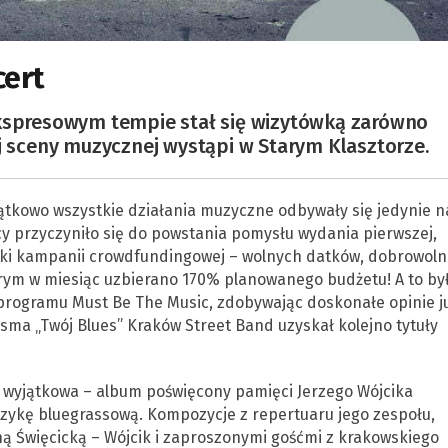
cert
ekspresowym tempie stał się wizytówką zarówno
ej sceny muzycznej wystąpi w Starym Klasztorze.
ątkowo wszystkie działania muzyczne odbywały się jedynie n
y przyczyniło się do powstania pomysłu wydania pierwszej,
ęki kampanii crowdfundingowej – wolnych datków, dobrowoln
órym w miesiąc uzbierano 170% planowanego budżetu! A to by
 programu Must Be The Music, zdobywając doskonałe opinie j
sma „Twój Blues” Kraków Street Band uzyskał kolejno tytuły
zo wyjątkowa – album poświęcony pamięci Jerzego Wójcika
zykę bluegrassową. Kompozycje z repertuaru jego zespołu,
yną Święcicką – Wójcik i zaproszonymi gośćmi z krakowskiego