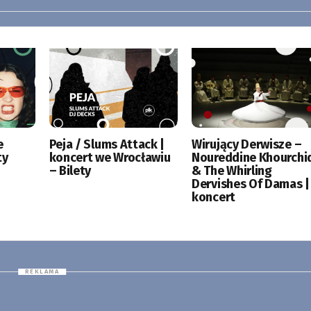
e
Peja / Slums Attack |
Wirujący Derwisze –
ty
koncert we Wrocławiu
Noureddine Khourchi
– Bilety
& The Whirling
Dervishes Of Damas |
koncert