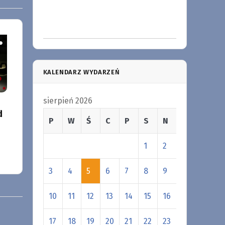
KALENDARZ WYDARZEŃ
sierpień 2026
d
P
W
Ś
C
P
S
N
1
2
3
4
5
6
7
8
9
10
11
12
13
14
15
16
17
18
19
20
21
22
23