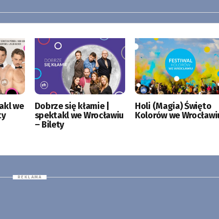
akl we
Dobrze się kłamie |
Holi (Magia) Święto
ty
spektakl we Wrocławiu
Kolorów we Wrocławi
– Bilety