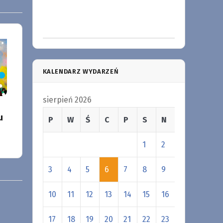
KALENDARZ WYDARZEŃ
sierpień 2026
u
P
W
Ś
C
P
S
N
1
2
3
4
5
6
7
8
9
10
11
12
13
14
15
16
17
18
19
20
21
22
23