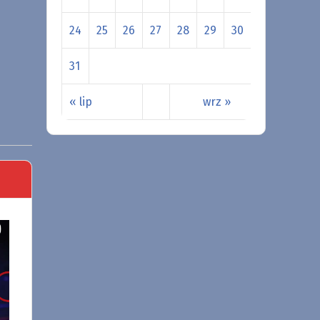
24
25
26
27
28
29
30
31
« lip
wrz »