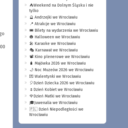
⛺️Weekend na Dolnym Śląsku i nie
tylko
🔮 Andrzejki we Wrocławiu
📍 Atrakcje we Wrocławiu
🎟️ Bilety na wydarzenia we Wrocławiu
go
🎃 Halloween we Wrocławiu
🎤 Karaoke we Wrocławiu
200
🎭 Karnawał we Wrocławiu
📽️ Kino plenerowe we Wrocławiu
🧳 Majówka 2026 we Wrocławiu
🌙 Noc Muzeów 2026 we Wrocławiu
💌 Walentynki we Wrocławiu
🎈Dzień Dziecka 2026 we Wrocławiu
🌷Dzień Kobiet we Wrocławiu
🌹Dzień Matki we Wrocławiu
🎓Juwenalia we Wrocławiu
🇵🇱 Dzień Niepodległości we
Wrocławiu