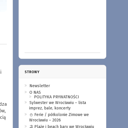
i
STRONY
Newsletter
O NAS
POLITYKA PRYWATNOŚCI
Sylwester we Wrocławiu – lista
idza
imprez, bale, koncerty
ów,
⛄️ Ferie / półkolonie Zimowe we
cią
Wrocławiu – 2026
⛱️ Plaże i beach bary we Wrocławiu