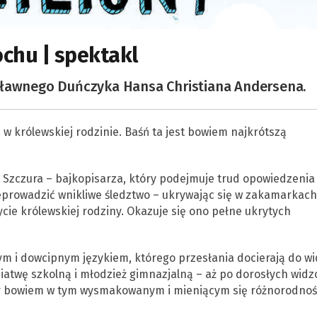
ochu | spektakl
sławnego Duńczyka Hansa Christiana Andersena.
 w królewskiej rodzinie. Baśń ta jest bowiem najkrótszą
Szczura – bajkopisarza, który podejmuje trud opowiedzenia 
zeprowadzić wnikliwe śledztwo – ukrywając się w zakamarkach
cie królewskiej rodziny. Okazuje się ono pełne ukrytych
ym i dowcipnym językiem, którego przesłania docierają do w
atwę szkolną i młodzież gimnazjalną – aż po dorosłych widz
y bowiem w tym wysmakowanym i mieniącym się różnorodnoś