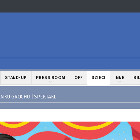
STAND-UP
PRESS ROOM
OFF
DZIECI
INNE
BI
RNKU GROCHU | SPEKTAKL