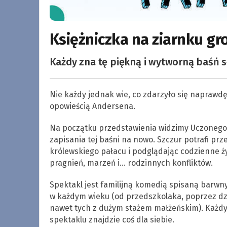
Księżniczka na ziarnku gr
Każdy zna tę piękną i wytworną baśń 
Nie każdy jednak wie, co zdarzyło się naprawdę
opowieścią Andersena.
Na początku przedstawienia widzimy Uczonego 
zapisania tej baśni na nowo. Szczur potrafi pr
królewskiego pałacu i podglądając codzienne ży
pragnień, marzeń i… rodzinnych konfliktów.
Spektakl jest familijną komedią spisaną barwn
w każdym wieku (od przedszkolaka, poprzez dzi
nawet tych z dużym stażem małżeńskim). Każd
spektaklu znajdzie coś dla siebie.