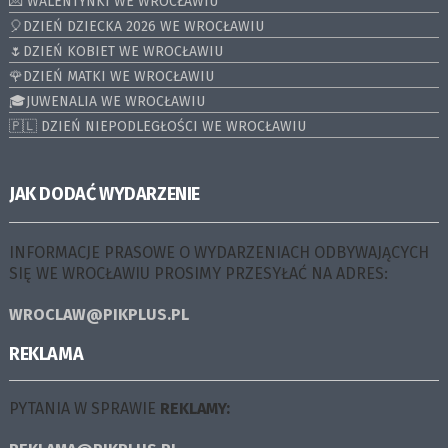
💌 WALENTYNKI WE WROCŁAWIU
🎈DZIEŃ DZIECKA 2026 WE WROCŁAWIU
🌷DZIEŃ KOBIET WE WROCŁAWIU
🌹DZIEŃ MATKI WE WROCŁAWIU
🎓JUWENALIA WE WROCŁAWIU
🇵🇱 DZIEŃ NIEPODLEGŁOŚCI WE WROCŁAWIU
JAK DODAĆ WYDARZENIE
INFORMACJE PRASOWE O WYDARZENIACH ODBYWAJĄCYCH
SIĘ WE WROCŁAWIU PROSIMY PRZESYŁAĆ NA ADRES:
WROCLAW@PIKPLUS.PL
REKLAMA
PYTANIA W SPRAWIE
REKLAMY: