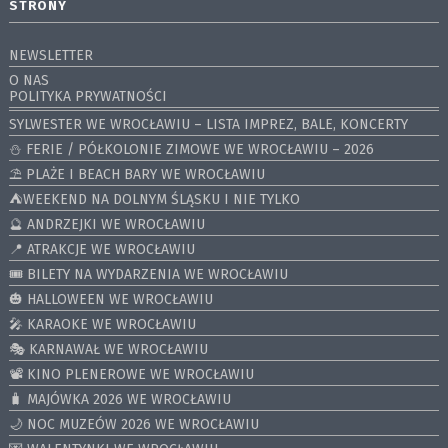
STRONY
NEWSLETTER
O NAS
POLITYKA PRYWATNOŚCI
SYLWESTER WE WROCŁAWIU – LISTA IMPREZ, BALE, KONCERTY
⛄️ FERIE / PÓŁKOLONIE ZIMOWE WE WROCŁAWIU – 2026
⛱️ PLAŻE I BEACH BARY WE WROCŁAWIU
⛺️WEEKEND NA DOLNYM ŚLĄSKU I NIE TYLKO
🔮 ANDRZEJKI WE WROCŁAWIU
📍 ATRAKCJE WE WROCŁAWIU
🎟️ BILETY NA WYDARZENIA WE WROCŁAWIU
🎃 HALLOWEEN WE WROCŁAWIU
🎤 KARAOKE WE WROCŁAWIU
🎭 KARNAWAŁ WE WROCŁAWIU
📽️ KINO PLENEROWE WE WROCŁAWIU
🧳 MAJÓWKA 2026 WE WROCŁAWIU
🌙 NOC MUZEÓW 2026 WE WROCŁAWIU