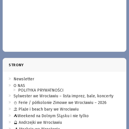
STRONY
Newsletter
O NAS
POLITYKA PRYWATNOŚCI
Sylwester we Wrocławiu – lista imprez, bale, koncerty
⛄️ Ferie / półkolonie Zimowe we Wrocławiu – 2026
⛱️ Plaże i beach bary we Wrocławiu
⛺️Weekend na Dolnym Śląsku i nie tylko
🔮 Andrzejki we Wrocławiu