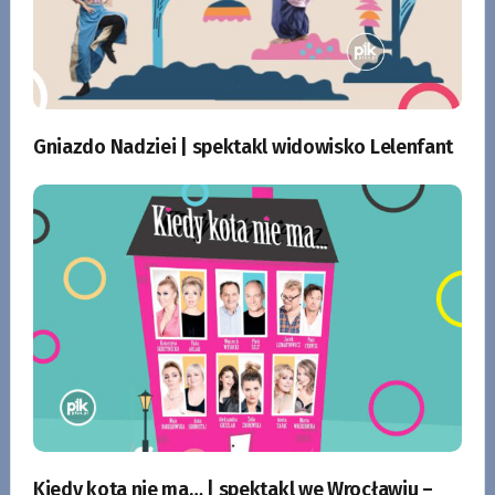
Gniazdo Nadziei | spektakl widowisko Lelenfant
Kiedy kota nie ma… | spektakl we Wrocławiu –