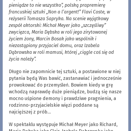
pieniądze to nie wszystko”, polską prapremierę
francuskiej sztuki „Non a l’argent!” Flavi Coste, w
reżyserii Tomasza Sapryka. Na scenie wyjątkowy
zespół aktorski: Michał Meyer jako „szczęśliwy”
zwycięzca, Maria Dębska w roli jego zirytowanej
życiem żony, Marcin Bosak jako wspólnik i
niezastąpiony przyjaciel domu, oraz Izabela
Dąbrowska w roli mamusi, której „ciągle coś się od
życia należy”.
Długo nie zapomnicie tej sztuki, a postawione w niej
pytania będą Was bawić, zastanawiać i jednocześnie
prowokować do przemyśleń. Bowiem kiedy w grę
wchodzą naprawdę duże pieniądze, budzą się nasze
mocno uśpione demony i prawdziwe pragnienia, a
rodzinno-przyjacielskie więzi poddane są
najcięższej z prób…
W spektaklu występuje Michał Meyer jako Richard,