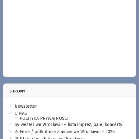
STRONY
Newsletter
O NAS
POLITYKA PRYWATNOŚCI
Sylwester we Wrocławiu – lista imprez, bale, koncerty
⛄️ Ferie / półkolonie Zimowe we Wrocławiu – 2026
⛱️ Plaże i beach bary we Wrocławiu