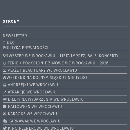
STRONY
NEWSLETTER
O NAS
POLITYKA PRYWATNOŚCI
SYLWESTER WE WROCŁAWIU – LISTA IMPREZ, BALE, KONCERTY
⛄️ FERIE / PÓŁKOLONIE ZIMOWE WE WROCŁAWIU – 2026
⛱️ PLAŻE I BEACH BARY WE WROCŁAWIU
⛺️WEEKEND NA DOLNYM ŚLĄSKU I NIE TYLKO
🔮 ANDRZEJKI WE WROCŁAWIU
📍 ATRAKCJE WE WROCŁAWIU
🎟️ BILETY NA WYDARZENIA WE WROCŁAWIU
🎃 HALLOWEEN WE WROCŁAWIU
🎤 KARAOKE WE WROCŁAWIU
🎭 KARNAWAŁ WE WROCŁAWIU
📽️ KINO PLENEROWE WE WROCŁAWIU