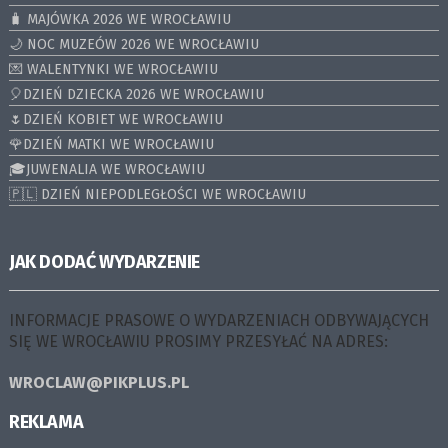
🧳 MAJÓWKA 2026 WE WROCŁAWIU
🌙 NOC MUZEÓW 2026 WE WROCŁAWIU
💌 WALENTYNKI WE WROCŁAWIU
🎈DZIEŃ DZIECKA 2026 WE WROCŁAWIU
🌷DZIEŃ KOBIET WE WROCŁAWIU
🌹DZIEŃ MATKI WE WROCŁAWIU
🎓JUWENALIA WE WROCŁAWIU
🇵🇱 DZIEŃ NIEPODLEGŁOŚCI WE WROCŁAWIU
JAK DODAĆ WYDARZENIE
INFORMACJE PRASOWE O WYDARZENIACH ODBYWAJĄCYCH
SIĘ WE WROCŁAWIU PROSIMY PRZESYŁAĆ NA ADRES:
WROCLAW@PIKPLUS.PL
REKLAMA