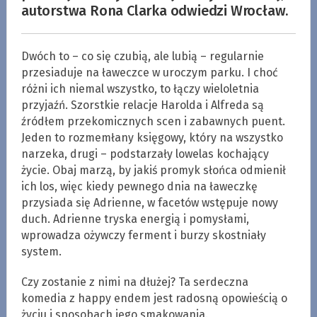
autorstwa Rona Clarka odwiedzi Wrocław.
Dwóch to – co się czubią, ale lubią – regularnie
przesiaduje na ławeczce w uroczym parku. I choć
różni ich niemal wszystko, to łączy wieloletnia
przyjaźń. Szorstkie relacje Harolda i Alfreda są
źródłem przekomicznych scen i zabawnych puent.
Jeden to rozmemłany księgowy, który na wszystko
narzeka, drugi – podstarzały lowelas kochający
życie. Obaj marzą, by jakiś promyk słońca odmienił
ich los, więc kiedy pewnego dnia na ławeczkę
przysiada się Adrienne, w facetów wstępuje nowy
duch. Adrienne tryska energią i pomysłami,
wprowadza ożywczy ferment i burzy skostniały
system.
Czy zostanie z nimi na dłużej? Ta serdeczna
komedia z happy endem jest radosną opowieścią o
życiu i sposobach jego smakowania.