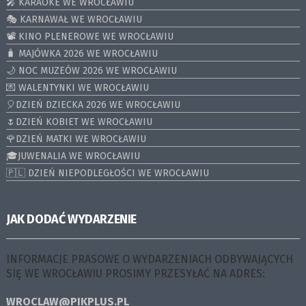
🎤 KARAOKE WE WROCŁAWIU
🎭 KARNAWAŁ WE WROCŁAWIU
📽️ KINO PLENEROWE WE WROCŁAWIU
🧳 MAJÓWKA 2026 WE WROCŁAWIU
🌙 NOC MUZEÓW 2026 WE WROCŁAWIU
💌 WALENTYNKI WE WROCŁAWIU
🎈DZIEŃ DZIECKA 2026 WE WROCŁAWIU
🌷DZIEŃ KOBIET WE WROCŁAWIU
🌹DZIEŃ MATKI WE WROCŁAWIU
🎓JUWENALIA WE WROCŁAWIU
🇵🇱 DZIEŃ NIEPODLEGŁOŚCI WE WROCŁAWIU
JAK DODAĆ WYDARZENIE
INFORMACJE PRASOWE O WYDARZENIACH ODBYWAJĄCYCH
SIĘ WE WROCŁAWIU PROSIMY PRZESYŁAĆ NA ADRES:
WROCLAW@PIKPLUS.PL