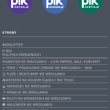
STRONY
NEWSLETTER
O NAS
POLITYKA PRYWATNOŚCI
SYLWESTER WE WROCŁAWIU – LISTA IMPREZ, BALE, KONCERTY
⛄️ FERIE / PÓŁKOLONIE ZIMOWE WE WROCŁAWIU – 2026
⛱️ PLAŻE I BEACH BARY WE WROCŁAWIU
⛺️WEEKEND NA DOLNYM ŚLĄSKU I NIE TYLKO
🔮 ANDRZEJKI WE WROCŁAWIU
📍 ATRAKCJE WE WROCŁAWIU
🎟️ BILETY NA WYDARZENIA WE WROCŁAWIU
🎃 HALLOWEEN WE WROCŁAWIU