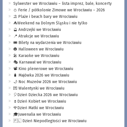
Sylwester we Wrocławiu – lista imprez, bale, koncerty
⛄️ Ferie / półkolonie Zimowe we Wrocławiu – 2026
⛱️ Plaże i beach bary we Wrocławiu
⛺️Weekend na Dolnym Śląsku i nie tylko
🔮 Andrzejki we Wrocławiu
📍 Atrakcje we Wrocławiu
🎟️ Bilety na wydarzenia we Wrocławiu
🎃 Halloween we Wrocławiu
🎤 Karaoke we Wrocławiu
🎭 Karnawał we Wrocławiu
📽️ Kino plenerowe we Wrocławiu
🧳 Majówka 2026 we Wrocławiu
🌙 Noc Muzeów 2026 we Wrocławiu
💌 Walentynki we Wrocławiu
🎈Dzień Dziecka 2026 we Wrocławiu
🌷Dzień Kobiet we Wrocławiu
🌹Dzień Matki we Wrocławiu
🎓Juwenalia we Wrocławiu
🇵🇱 Dzień Niepodległości we Wrocławiu