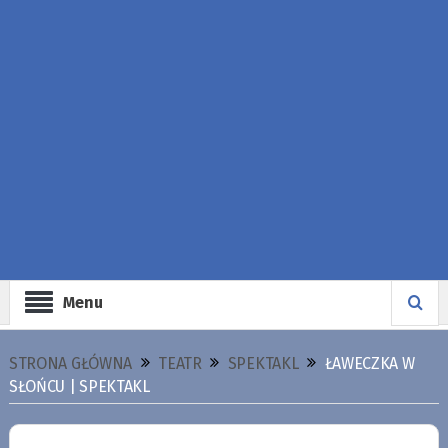
Menu
STRONA GŁÓWNA
TEATR
SPEKTAKL
ŁAWECZKA W
SŁOŃCU | SPEKTAKL