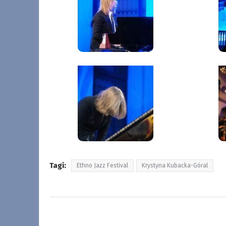
Tagi:
Ethno Jazz Festival
Krystyna Kubacka-Góral