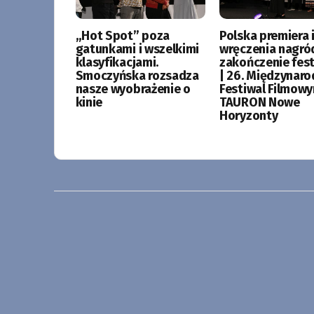
„Hot Spot” poza
Polska premiera i
gatunkami i wszelkimi
wręczenia nagró
klasyfikacjami.
zakończenie fes
Smoczyńska rozsadza
| 26. Międzynar
nasze wyobrażenie o
Festiwal Filmow
kinie
TAURON Nowe
Horyzonty