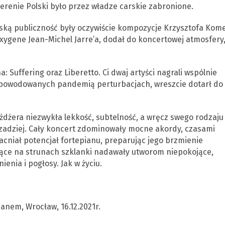
renie Polski było przez władze carskie zabronione.
ską publiczność były oczywiście kompozycje Krzysztofa Kom
 Oxygene Jean-Michel Jarre’a, dodał do koncertowej atmosfery
: Suffering oraz Liberetto. Ci dwaj artyści nagrali wspólnie
po spowodowanych pandemią perturbacjach, wreszcie dotarł do
żdżera niezwykła lekkość, subtelność, a wręcz swego rodzaju
 rzadziej. Cały koncert zdominowały mocne akordy, czasami
cniał potencjał fortepianu, preparując jego brzmienie
eżące na strunach szklanki nadawały utworom niepokojące,
enia i pogłosy. Jak w życiu.
anem, Wrocław, 16.12.2021r.