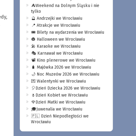
⛺️Weekend na Dolnym Śląsku i nie
tylko
edy,
🔮 Andrzejki we Wrocławiu
,
📍 Atrakcje we Wrocławiu
🎟️ Bilety na wydarzenia we Wrocławiu
🎃 Halloween we Wrocławiu
🎤 Karaoke we Wrocławiu
🎭 Karnawał we Wrocławiu
📽️ Kino plenerowe we Wrocławiu
🧳 Majówka 2026 we Wrocławiu
🌙 Noc Muzeów 2026 we Wrocławiu
💌 Walentynki we Wrocławiu
🎈Dzień Dziecka 2026 we Wrocławiu
🌷Dzień Kobiet we Wrocławiu
🌹Dzień Matki we Wrocławiu
🎓Juwenalia we Wrocławiu
🇵🇱 Dzień Niepodległości we
Wrocławiu