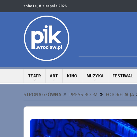
sobota, 8 sierpnia 2026
TEATR
ART
KINO
MUZYKA
FESTIWAL
STRONA GŁÓWNA
PRESS ROOM
FOTORELACJA