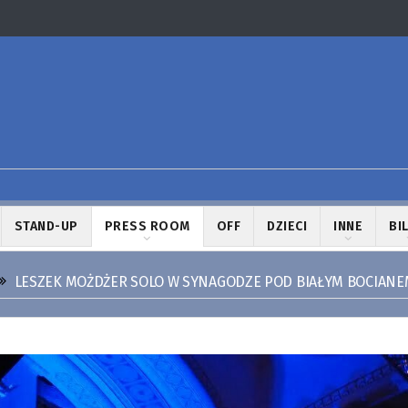
STAND-UP
PRESS ROOM
OFF
DZIECI
INNE
BI
LESZEK MOŻDŻER SOLO W SYNAGODZE POD BIAŁYM BOCIANE