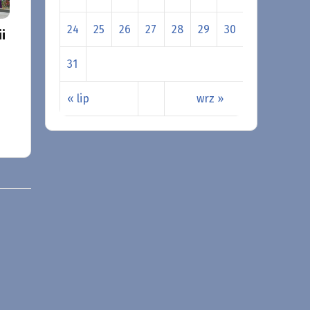
24
25
26
27
28
29
30
i
31
« lip
wrz »