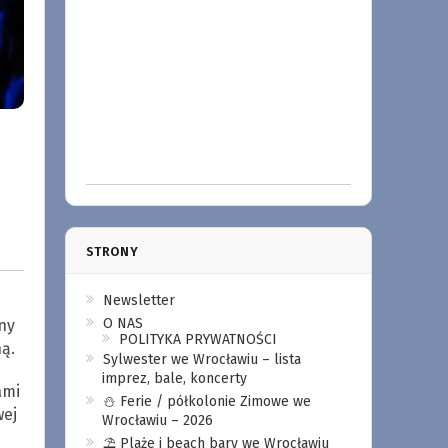
STRONY
Newsletter
O NAS
ny
POLITYKA PRYWATNOŚCI
ą.
Sylwester we Wrocławiu – lista
imprez, bale, koncerty
ami
⛄️ Ferie / półkolonie Zimowe we
wej
Wrocławiu – 2026
⛱️ Plaże i beach bary we Wrocławiu