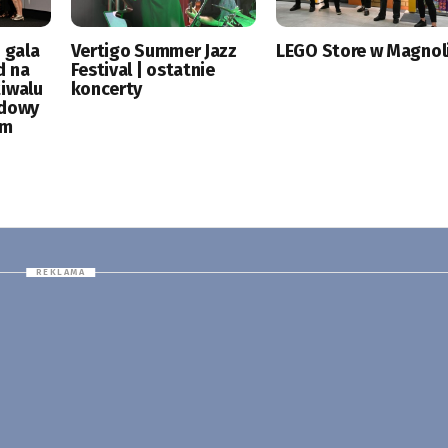
 gala
Vertigo Summer Jazz
LEGO Store w Magnoli
d na
Festival | ostatnie
tiwalu
koncerty
odowy
ym