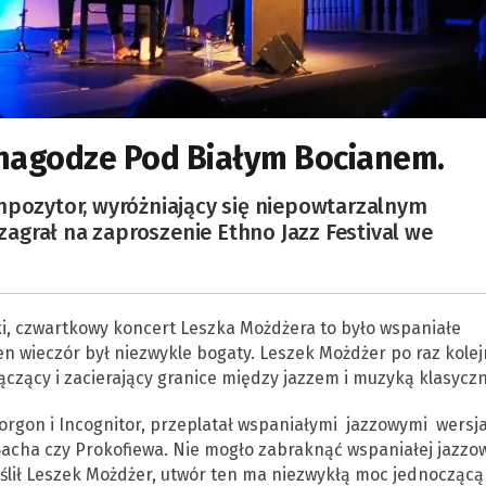
ynagodze Pod Białym Bocianem.
mpozytor, wyróżniający się niepowtarzalnym
agrał na zaproszenie Ethno Jazz Festival we
ki, czwartkowy koncert Leszka Możdżera to było wspaniałe
ten wieczór był niezwykle bogaty. Leszek Możdżer po raz kolej
łączący i zacierający granice między jazzem i muzyką klasyczn
Norgon i Incognitor, przeplatał wspaniałymi jazzowymi wersj
acha czy Prokofiewa. Nie mogło zabraknąć wspaniałej jazzo
eślił Leszek Możdżer, utwór ten ma niezwykłą moc jednoczącą