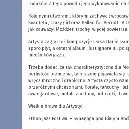
rodaków. Z tego powodu jego wykonywanie na te
Kolejnymi utworami, którymi zachwycił wrocław
Svantetic, Crazy girl oraz Ballad for Berndt. A
jak zauważył Możdżer, trochę więcej powietrza.
Artysta zagrał też kompozycje Larsa Danielssona
sporo płyt, a ostatni album „Just ignore it”, 
miłośników jazzu.
Trzeba dodać, że tak charakterystyczna dla Mo
perlistość brzmienia, tym razem pojawiała się
wręcz mroczne i drapieżne. Artysta często wzma
przeróżnymi akcesoriami. Korale, łańcuchy i l
awangardowe, metaliczne tony, pobrzęki, dzwoni
Wielkie brawa dla Artysty!
Ethno Jazz Festiwal – Synagoga pod Białym Boci