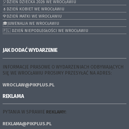
🎈DZIEŃ DZIECKA 2026 WE WROCŁAWIU
🌷DZIEŃ KOBIET WE WROCŁAWIU
🌹DZIEŃ MATKI WE WROCŁAWIU
🎓JUWENALIA WE WROCŁAWIU
🇵🇱 DZIEŃ NIEPODLEGŁOŚCI WE WROCŁAWIU
JAK DODAĆ WYDARZENIE
INFORMACJE PRASOWE O WYDARZENIACH ODBYWAJĄCYCH
SIĘ WE WROCŁAWIU PROSIMY PRZESYŁAĆ NA ADRES:
WROCLAW@PIKPLUS.PL
REKLAMA
PYTANIA W SPRAWIE
REKLAMY:
REKLAMA@PIKPLUS.PL