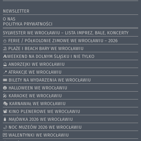
NEWSLETTER
O NAS
POLITYKA PRYWATNOŚCI
SYLWESTER WE WROCŁAWIU – LISTA IMPREZ, BALE, KONCERTY
⛄️ FERIE / PÓŁKOLONIE ZIMOWE WE WROCŁAWIU – 2026
⛱️ PLAŻE I BEACH BARY WE WROCŁAWIU
⛺️WEEKEND NA DOLNYM ŚLĄSKU I NIE TYLKO
🔮 ANDRZEJKI WE WROCŁAWIU
📍 ATRAKCJE WE WROCŁAWIU
🎟️ BILETY NA WYDARZENIA WE WROCŁAWIU
🎃 HALLOWEEN WE WROCŁAWIU
🎤 KARAOKE WE WROCŁAWIU
🎭 KARNAWAŁ WE WROCŁAWIU
📽️ KINO PLENEROWE WE WROCŁAWIU
🧳 MAJÓWKA 2026 WE WROCŁAWIU
🌙 NOC MUZEÓW 2026 WE WROCŁAWIU
💌 WALENTYNKI WE WROCŁAWIU