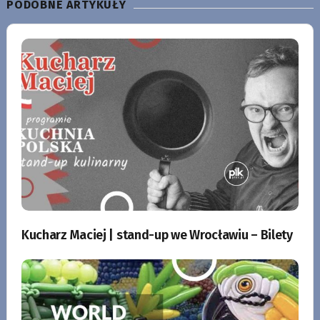
PODOBNE ARTYKUŁY
Kucharz Maciej | stand-up we Wrocławiu – Bilety