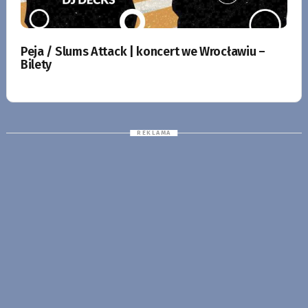
Peja / Slums Attack | koncert we Wrocławiu –
Bilety