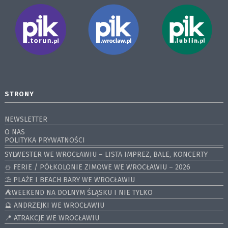
STRONY
NEWSLETTER
O NAS
POLITYKA PRYWATNOŚCI
SYLWESTER WE WROCŁAWIU – LISTA IMPREZ, BALE, KONCERTY
⛄️ FERIE / PÓŁKOLONIE ZIMOWE WE WROCŁAWIU – 2026
⛱️ PLAŻE I BEACH BARY WE WROCŁAWIU
⛺️WEEKEND NA DOLNYM ŚLĄSKU I NIE TYLKO
🔮 ANDRZEJKI WE WROCŁAWIU
📍 ATRAKCJE WE WROCŁAWIU