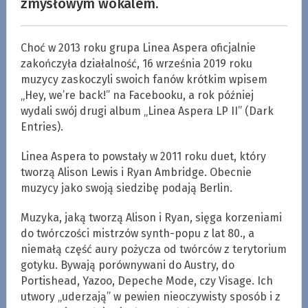
zmysłowym wokalem.
Choć w 2013 roku grupa Linea Aspera oficjalnie
zakończyła działalność, 16 września 2019 roku
muzycy zaskoczyli swoich fanów krótkim wpisem
„Hey, we’re back!” na Facebooku, a rok później
wydali swój drugi album „Linea Aspera LP II” (Dark
Entries).
Linea Aspera to powstały w 2011 roku duet, który
tworzą Alison Lewis i Ryan Ambridge. Obecnie
muzycy jako swoją siedzibę podają Berlin.
Muzyka, jaką tworzą Alison i Ryan, sięga korzeniami
do twórczości mistrzów synth-popu z lat 80., a
niemałą część aury pożycza od twórców z terytorium
gotyku. Bywają porównywani do Austry, do
Portishead, Yazoo, Depeche Mode, czy Visage. Ich
utwory „uderzają” w pewien nieoczywisty sposób i z