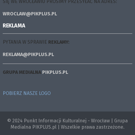
SIĘ WE WROCŁAWIU PROSIMY PRZESYŁAĆ NA ADRES:
WROCLAW@PIKPLUS.PL
REKLAMA
PYTANIA W SPRAWIE
REKLAMY:
REKLAMA@PIKPLUS.PL
GRUPA MEDIALNA
PIKPLUS.PL
POBIERZ NASZE LOGO
© 2024 Punkt Informacji Kulturalnej - Wrocław | Grupa
Medialna PIKPLUS.pl | Wszelkie prawa zastrzeżone.