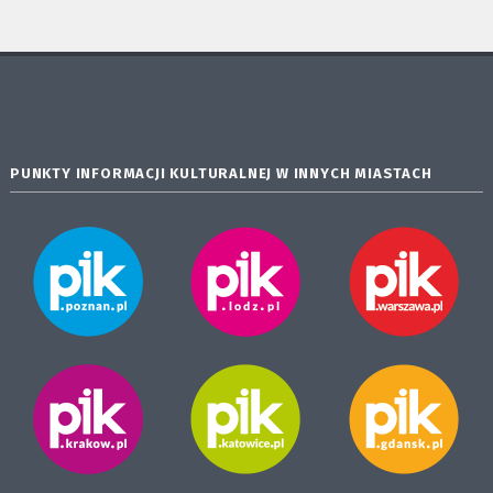
PUNKTY INFORMACJI KULTURALNEJ W INNYCH MIASTACH