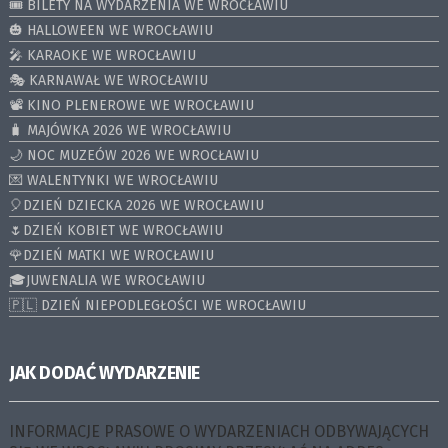
🎟️ BILETY NA WYDARZENIA WE WROCŁAWIU
🎃 HALLOWEEN WE WROCŁAWIU
🎤 KARAOKE WE WROCŁAWIU
🎭 KARNAWAŁ WE WROCŁAWIU
📽️ KINO PLENEROWE WE WROCŁAWIU
🧳 MAJÓWKA 2026 WE WROCŁAWIU
🌙 NOC MUZEÓW 2026 WE WROCŁAWIU
💌 WALENTYNKI WE WROCŁAWIU
🎈DZIEŃ DZIECKA 2026 WE WROCŁAWIU
🌷DZIEŃ KOBIET WE WROCŁAWIU
🌹DZIEŃ MATKI WE WROCŁAWIU
🎓JUWENALIA WE WROCŁAWIU
🇵🇱 DZIEŃ NIEPODLEGŁOŚCI WE WROCŁAWIU
JAK DODAĆ WYDARZENIE
INFORMACJE PRASOWE O WYDARZENIACH ODBYWAJĄCYCH