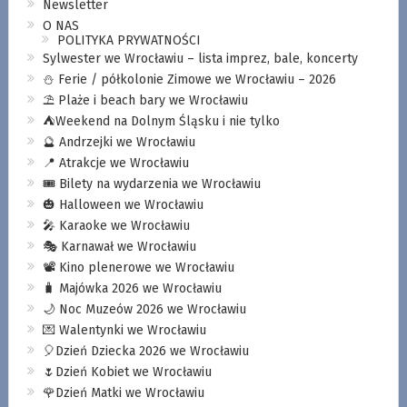
Newsletter
O NAS
POLITYKA PRYWATNOŚCI
Sylwester we Wrocławiu – lista imprez, bale, koncerty
⛄️ Ferie / półkolonie Zimowe we Wrocławiu – 2026
⛱️ Plaże i beach bary we Wrocławiu
⛺️Weekend na Dolnym Śląsku i nie tylko
🔮 Andrzejki we Wrocławiu
📍 Atrakcje we Wrocławiu
🎟️ Bilety na wydarzenia we Wrocławiu
🎃 Halloween we Wrocławiu
🎤 Karaoke we Wrocławiu
🎭 Karnawał we Wrocławiu
📽️ Kino plenerowe we Wrocławiu
🧳 Majówka 2026 we Wrocławiu
🌙 Noc Muzeów 2026 we Wrocławiu
💌 Walentynki we Wrocławiu
🎈Dzień Dziecka 2026 we Wrocławiu
🌷Dzień Kobiet we Wrocławiu
🌹Dzień Matki we Wrocławiu