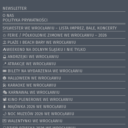
NEWSLETTER
O NAS
POLITYKA PRYWATNOŚCI
SYLWESTER WE WROCŁAWIU – LISTA IMPREZ, BALE, KONCERTY
⛄️ FERIE / PÓŁKOLONIE ZIMOWE WE WROCŁAWIU – 2026
⛱️ PLAŻE I BEACH BARY WE WROCŁAWIU
⛺️WEEKEND NA DOLNYM ŚLĄSKU I NIE TYLKO
🔮 ANDRZEJKI WE WROCŁAWIU
📍 ATRAKCJE WE WROCŁAWIU
🎟️ BILETY NA WYDARZENIA WE WROCŁAWIU
🎃 HALLOWEEN WE WROCŁAWIU
🎤 KARAOKE WE WROCŁAWIU
🎭 KARNAWAŁ WE WROCŁAWIU
📽️ KINO PLENEROWE WE WROCŁAWIU
🧳 MAJÓWKA 2026 WE WROCŁAWIU
🌙 NOC MUZEÓW 2026 WE WROCŁAWIU
💌 WALENTYNKI WE WROCŁAWIU