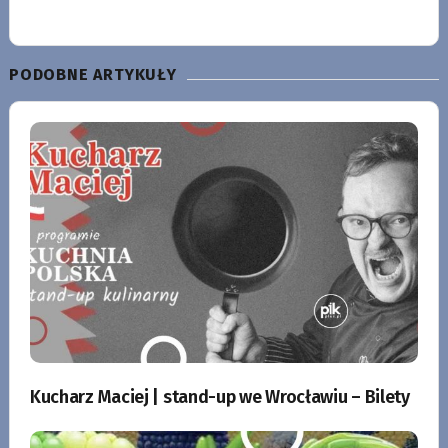
PODOBNE ARTYKUŁY
Kucharz Maciej | stand-up we Wrocławiu – Bilety