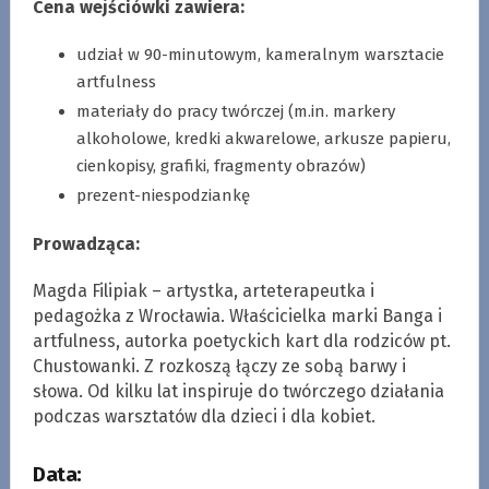
Cena wejściówki zawiera:
udział w 90-minutowym, kameralnym warsztacie
artfulness
materiały do pracy twórczej (m.in. markery
alkoholowe, kredki akwarelowe, arkusze papieru,
cienkopisy, grafiki, fragmenty obrazów)
prezent-niespodziankę
Prowadząca:
Magda Filipiak – artystka, arteterapeutka i
pedagożka z Wrocławia. Właścicielka marki Banga i
artfulness, autorka poetyckich kart dla rodziców pt.
Chustowanki. Z rozkoszą łączy ze sobą barwy i
słowa. Od kilku lat inspiruje do twórczego działania
podczas warsztatów dla dzieci i dla kobiet.
Data: