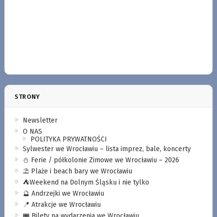
STRONY
Newsletter
O NAS
POLITYKA PRYWATNOŚCI
Sylwester we Wrocławiu – lista imprez, bale, koncerty
⛄️ Ferie / półkolonie Zimowe we Wrocławiu – 2026
⛱️ Plaże i beach bary we Wrocławiu
⛺️Weekend na Dolnym Śląsku i nie tylko
🔮 Andrzejki we Wrocławiu
📍 Atrakcje we Wrocławiu
🎟️ Bilety na wydarzenia we Wrocławiu