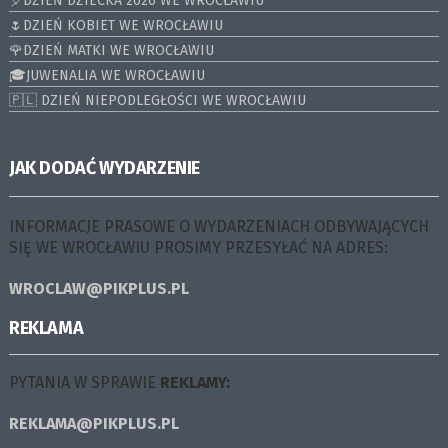
🎈DZIEŃ DZIECKA 2026 WE WROCŁAWIU
🌷DZIEŃ KOBIET WE WROCŁAWIU
🌹DZIEŃ MATKI WE WROCŁAWIU
🎓JUWENALIA WE WROCŁAWIU
🇵🇱 DZIEŃ NIEPODLEGŁOŚCI WE WROCŁAWIU
JAK DODAĆ WYDARZENIE
INFORMACJE PRASOWE O WYDARZENIACH ODBYWAJĄCYCH
SIĘ WE WROCŁAWIU PROSIMY PRZESYŁAĆ NA ADRES:
WROCLAW@PIKPLUS.PL
REKLAMA
PYTANIA W SPRAWIE
REKLAMY:
REKLAMA@PIKPLUS.PL