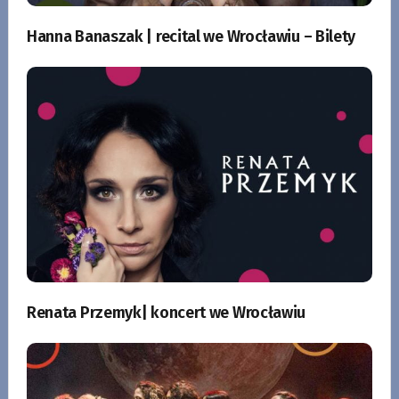
Hanna Banaszak | recital we Wrocławiu – Bilety
Renata Przemyk| koncert we Wrocławiu