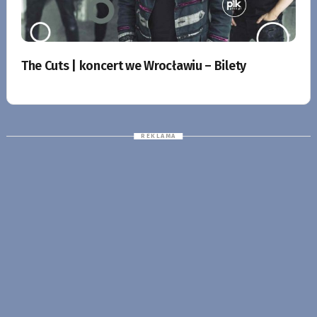
The Cuts | koncert we Wrocławiu – Bilety