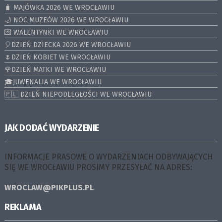
🧳 MAJÓWKA 2026 WE WROCŁAWIU
🌙 NOC MUZEÓW 2026 WE WROCŁAWIU
💌 WALENTYNKI WE WROCŁAWIU
🎈DZIEŃ DZIECKA 2026 WE WROCŁAWIU
🌷DZIEŃ KOBIET WE WROCŁAWIU
🌹DZIEŃ MATKI WE WROCŁAWIU
🎓JUWENALIA WE WROCŁAWIU
🇵🇱 DZIEŃ NIEPODLEGŁOŚCI WE WROCŁAWIU
JAK DODAĆ WYDARZENIE
INFORMACJE PRASOWE O WYDARZENIACH ODBYWAJĄCYCH
SIĘ WE WROCŁAWIU PROSIMY PRZESYŁAĆ NA ADRES:
WROCLAW@PIKPLUS.PL
REKLAMA