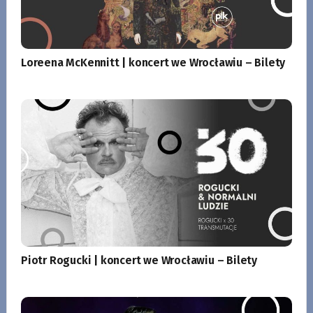
Loreena McKennitt | koncert we Wrocławiu – Bilety
Piotr Rogucki | koncert we Wrocławiu – Bilety