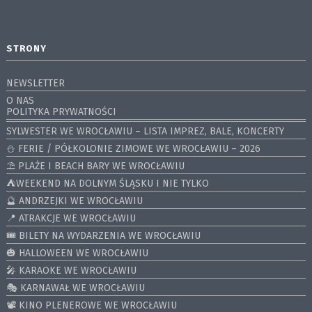
STRONY
NEWSLETTER
O NAS
POLITYKA PRYWATNOŚCI
SYLWESTER WE WROCŁAWIU – LISTA IMPREZ, BALE, KONCERTY
⛄️ FERIE / PÓŁKOLONIE ZIMOWE WE WROCŁAWIU – 2026
⛱️ PLAŻE I BEACH BARY WE WROCŁAWIU
⛺️WEEKEND NA DOLNYM ŚLĄSKU I NIE TYLKO
🔮 ANDRZEJKI WE WROCŁAWIU
📍 ATRAKCJE WE WROCŁAWIU
🎟️ BILETY NA WYDARZENIA WE WROCŁAWIU
🎃 HALLOWEEN WE WROCŁAWIU
🎤 KARAOKE WE WROCŁAWIU
🎭 KARNAWAŁ WE WROCŁAWIU
📽️ KINO PLENEROWE WE WROCŁAWIU