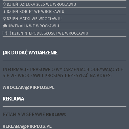
🎈DZIEŃ DZIECKA 2026 WE WROCŁAWIU
🌷DZIEŃ KOBIET WE WROCŁAWIU
🌹DZIEŃ MATKI WE WROCŁAWIU
🎓JUWENALIA WE WROCŁAWIU
🇵🇱 DZIEŃ NIEPODLEGŁOŚCI WE WROCŁAWIU
JAK DODAĆ WYDARZENIE
INFORMACJE PRASOWE O WYDARZENIACH ODBYWAJĄCYCH
SIĘ WE WROCŁAWIU PROSIMY PRZESYŁAĆ NA ADRES:
WROCLAW@PIKPLUS.PL
REKLAMA
PYTANIA W SPRAWIE
REKLAMY:
REKLAMA@PIKPLUS.PL