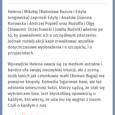
Helena i Mikołaj (Radosław Pazura i Edyta
Jungowska) zaprosili Edytę i Anatola (Joanna
Kurowska i Andrzej Popiel) oraz Rudolfa i Olgę
(Sławomir Orzechowski i Jowita Budnik) właśnie po
to, by powiadomić ich o szczęśliwym zdarzeniu.
Jednak rozwój akcji każe zrewidować wszelkie
dotychczasowe wyobrażenia i o szczęściu, i o
przyjaciołach.
Wprawdzie Helena uważa się za medium astralne i
bardzo ufa swojej niezwykłej intuicji, ale z oceną
osób takich jak członkowie mafii (Roman Bugaj) ma
poważne kłopoty. Komedia Sigariewa bawi, ale też
odsłania śmieszność ludzi, którzy sądzą, że stali się
wybrańcami losu. Jest błyskotliwą opowieścią o
każdym, kto wierzy, że uda mu się wygrać z losem.
Czyli o każdym z nas.