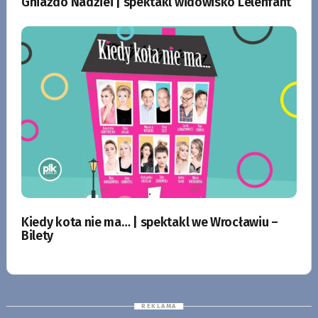
Gniazdo Nadziei | spektakl widowisko Lelenfant
Kiedy kota nie ma… | spektakl we Wrocławiu –
Bilety