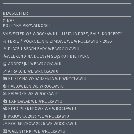
NEWSLETTER
O NAS
POLITYKA PRYWATNOŚCI
SYLWESTER WE WROCŁAWIU – LISTA IMPREZ, BALE, KONCERTY
⛄️ FERIE / PÓŁKOLONIE ZIMOWE WE WROCŁAWIU – 2026
⛱️ PLAŻE I BEACH BARY WE WROCŁAWIU
⛺️WEEKEND NA DOLNYM ŚLĄSKU I NIE TYLKO
🔮 ANDRZEJKI WE WROCŁAWIU
📍 ATRAKCJE WE WROCŁAWIU
🎟️ BILETY NA WYDARZENIA WE WROCŁAWIU
🎃 HALLOWEEN WE WROCŁAWIU
🎤 KARAOKE WE WROCŁAWIU
🎭 KARNAWAŁ WE WROCŁAWIU
📽️ KINO PLENEROWE WE WROCŁAWIU
🧳 MAJÓWKA 2026 WE WROCŁAWIU
🌙 NOC MUZEÓW 2026 WE WROCŁAWIU
💌 WALENTYNKI WE WROCŁAWIU