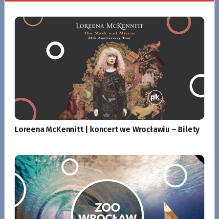
Loreena McKennitt | koncert we Wrocławiu – Bilety