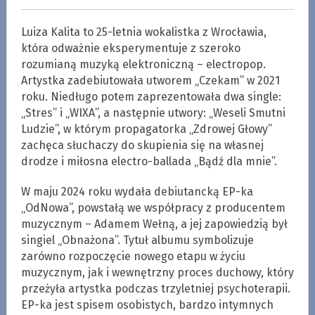
Luiza Kalita to 25-letnia wokalistka z Wrocławia,
która odważnie eksperymentuje z szeroko
rozumianą muzyką elektroniczną – electropop.
Artystka zadebiutowała utworem „Czekam” w 2021
roku. Niedługo potem zaprezentowała dwa single:
„Stres” i „WIXA”, a następnie utwory: „Weseli Smutni
Ludzie”, w którym propagatorka „Zdrowej Głowy”
zachęca słuchaczy do skupienia się na własnej
drodze i miłosna electro-ballada „Bądź dla mnie”.
W maju 2024 roku wydała debiutancką EP-ka
„OdNowa”, powstałą we współpracy z producentem
muzycznym – Adamem Wełną, a jej zapowiedzią był
singiel „Obnażona”. Tytuł albumu symbolizuje
zarówno rozpoczęcie nowego etapu w życiu
muzycznym, jak i wewnętrzny proces duchowy, który
przeżyła artystka podczas trzyletniej psychoterapii.
EP-ka jest spisem osobistych, bardzo intymnych