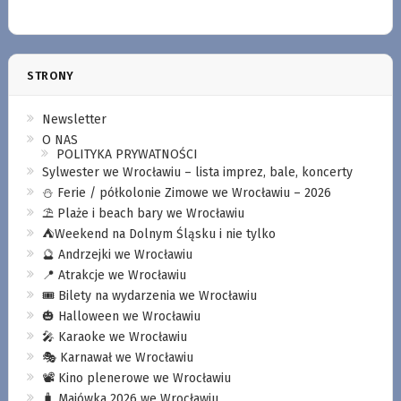
STRONY
Newsletter
O NAS
POLITYKA PRYWATNOŚCI
Sylwester we Wrocławiu – lista imprez, bale, koncerty
⛄️ Ferie / półkolonie Zimowe we Wrocławiu – 2026
⛱️ Plaże i beach bary we Wrocławiu
⛺️Weekend na Dolnym Śląsku i nie tylko
🔮 Andrzejki we Wrocławiu
📍 Atrakcje we Wrocławiu
🎟️ Bilety na wydarzenia we Wrocławiu
🎃 Halloween we Wrocławiu
🎤 Karaoke we Wrocławiu
🎭 Karnawał we Wrocławiu
📽️ Kino plenerowe we Wrocławiu
🧳 Majówka 2026 we Wrocławiu