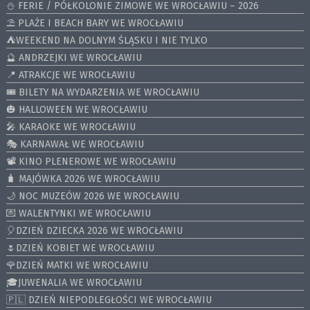
⛄️ FERIE / PÓŁKOLONIE ZIMOWE WE WROCŁAWIU – 2026
⛱️ PLAŻE I BEACH BARY WE WROCŁAWIU
⛺️WEEKEND NA DOLNYM ŚLĄSKU I NIE TYLKO
🔮 ANDRZEJKI WE WROCŁAWIU
📍 ATRAKCJE WE WROCŁAWIU
🎟️ BILETY NA WYDARZENIA WE WROCŁAWIU
🎃 HALLOWEEN WE WROCŁAWIU
🎤 KARAOKE WE WROCŁAWIU
🎭 KARNAWAŁ WE WROCŁAWIU
📽️ KINO PLENEROWE WE WROCŁAWIU
🧳 MAJÓWKA 2026 WE WROCŁAWIU
🌙 NOC MUZEÓW 2026 WE WROCŁAWIU
💌 WALENTYNKI WE WROCŁAWIU
🎈DZIEŃ DZIECKA 2026 WE WROCŁAWIU
🌷DZIEŃ KOBIET WE WROCŁAWIU
🌹DZIEŃ MATKI WE WROCŁAWIU
🎓JUWENALIA WE WROCŁAWIU
🇵🇱 DZIEŃ NIEPODLEGŁOŚCI WE WROCŁAWIU