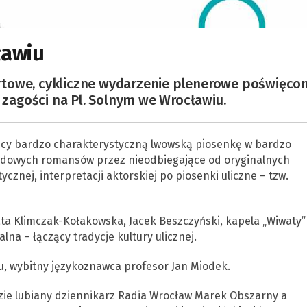
ławiu
rtowe, cykliczne wydarzenie plenerowe poświęco
agości na Pl. Solnym we Wrocławiu.
ący bardzo charakterystyczną lwowską piosenkę w bardzo
ladowych romansów przez nieodbiegające od oryginalnych
cznej, interpretacji aktorskiej po piosenki uliczne – tzw.
ta Klimczak-Kołakowska, Jacek Beszczyński, kapela „Wiwaty”
na – łączący tradycje kultury ulicznej.
u, wybitny językoznawca profesor Jan Miodek.
ie lubiany dziennikarz Radia Wrocław Marek Obszarny a