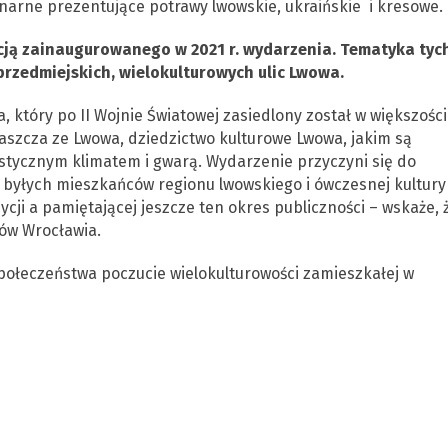
narne prezentujące potrawy lwowskie, ukraińskie i kresowe.
cją zainaugurowanego w 2021 r. wydarzenia. Tematyka tyc
przedmiejskich, wielokulturowych ulic Lwowa.
tóry po II Wojnie Światowej zasiedlony został w większości
szcza ze Lwowa, dziedzictwo kulturowe Lwowa, jakim są
stycznym klimatem i gwarą. Wydarzenie przyczyni się do
yłych mieszkańców regionu lwowskiego i ówczesnej kultury
ycji a pamiętającej jeszcze ten okres publiczności – wskaże, 
ów Wrocławia.
połeczeństwa poczucie wielokulturowości zamieszkałej w