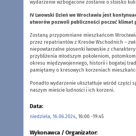
wydarzenie wzbogacone zostanie o stoisko kuli
IV Lwowski Dzień we Wrocławiu jest kontynua
utworów pozwoli publiczności poczuć klimat 
Zostaną przypomniane mieszkańcom Wrocławia, k
przez repatriantów z Kresów Wschodnich – zwła
niepowtarzalne piosenki lwowskie z charaktery
przybliżenia młodszym pokoleniom, potomkom b
okresu międzywojennego, historii i bogatej trad
pamiętamy o kresowych korzeniach mieszkańc
Ponadto wydarzenie ukształtuje wśród części s
naszym mieście ludności i ich korzeni.
Data:
niedziela, 16.06.2024
, 16:00 -19:45
Wykonawca / Organizator: