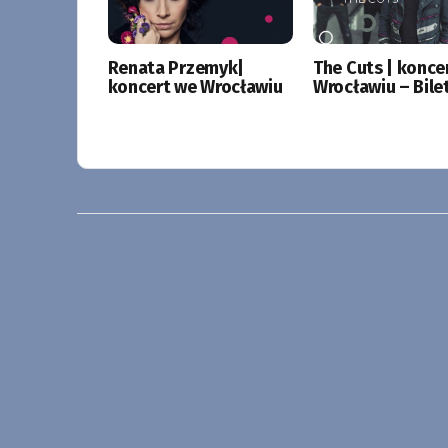
Renata Przemyk|
The Cuts | konce
koncert we Wrocławiu
Wrocławiu – Bile