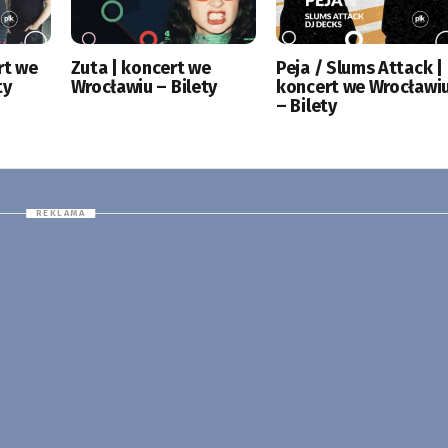
rt we
Zuta | koncert we
Peja / Slums Attack |
ty
Wrocławiu – Bilety
koncert we Wrocławi
– Bilety