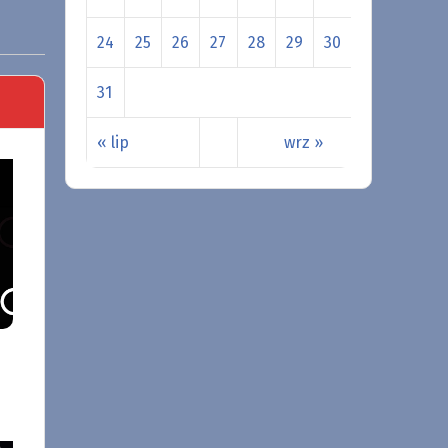
24
25
26
27
28
29
30
31
« lip
wrz »