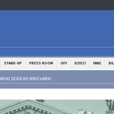
STAND-UP
PRESS ROOM
OFF
DZIECI
INNE
BI
OWSKI DZIEŃ WE WROCŁAWIU