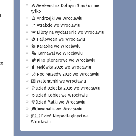
⛺️Weekend na Dolnym Śląsku i nie
tylko
h
🔮 Andrzejki we Wrocławiu
📍 Atrakcje we Wrocławiu
🎟️ Bilety na wydarzenia we Wrocławiu
🎃 Halloween we Wrocławiu
🎤 Karaoke we Wrocławiu
🎭 Karnawał we Wrocławiu
📽️ Kino plenerowe we Wrocławiu
że
🧳 Majówka 2026 we Wrocławiu
🌙 Noc Muzeów 2026 we Wrocławiu
💌 Walentynki we Wrocławiu
🎈Dzień Dziecka 2026 we Wrocławiu
🌷Dzień Kobiet we Wrocławiu
🌹Dzień Matki we Wrocławiu
🎓Juwenalia we Wrocławiu
🇵🇱 Dzień Niepodległości we
Wrocławiu