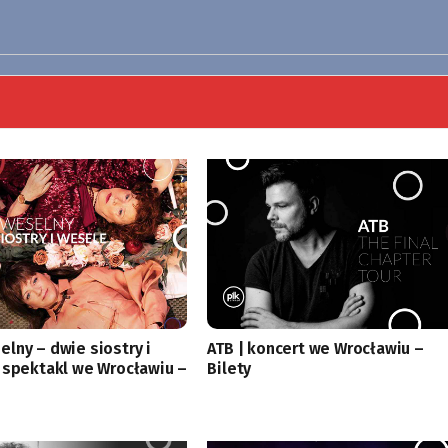
lny – dwie siostry i
ATB | koncert we Wrocławiu –
 spektakl we Wrocławiu –
Bilety