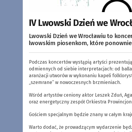
IV Lwowski Dzień we Wroc
Lwowski Dzień we Wrocławiu to konce
lwowskim piosenkom, które ponownie z
Podczas koncertów wystąpią artyści prezentuj
odmiennych od siebie interpretacjach: od bal
aranżacji utworów w wykonaniu kapeli folklorysty
„szemrane” w nowoczesnych brzmieniach.
Wśród artystów ceniony aktor Leszek Zduń, Aga
oraz energetyczny zespół Orkiestra Prowincjonal
Gościem specjalnym będzie znany w całym kraj
Warto dodać, że prowadzącym wydarzenie będz