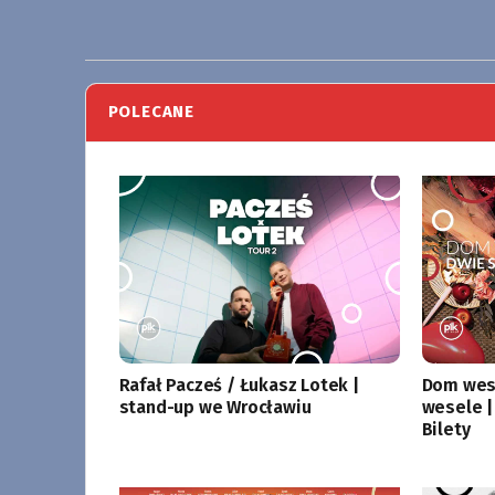
POLECANE
Rafał Pacześ / Łukasz Lotek |
Dom wese
stand-up we Wrocławiu
wesele |
Bilety