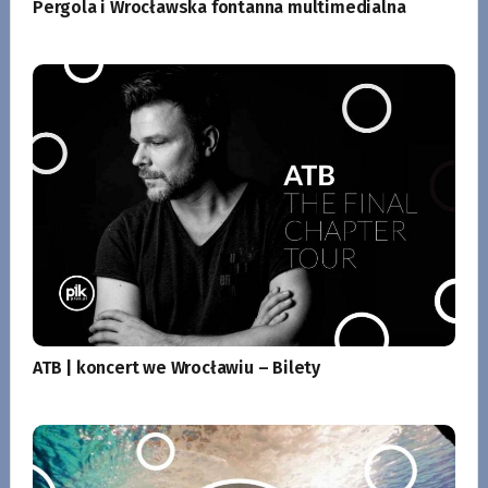
Pergola i Wrocławska fontanna multimedialna
ATB | koncert we Wrocławiu – Bilety