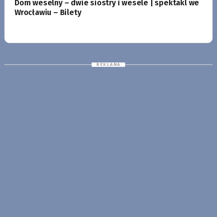
Dom weselny – dwie siostry i wesele | spektakl we
Wrocławiu – Bilety