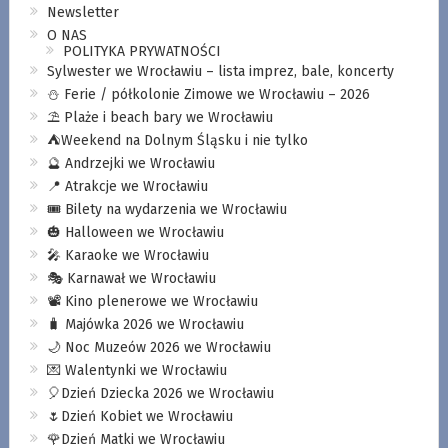
Newsletter
O NAS
POLITYKA PRYWATNOŚCI
Sylwester we Wrocławiu – lista imprez, bale, koncerty
⛄️ Ferie / półkolonie Zimowe we Wrocławiu – 2026
⛱️ Plaże i beach bary we Wrocławiu
⛺️Weekend na Dolnym Śląsku i nie tylko
🔮 Andrzejki we Wrocławiu
📍 Atrakcje we Wrocławiu
🎟️ Bilety na wydarzenia we Wrocławiu
🎃 Halloween we Wrocławiu
🎤 Karaoke we Wrocławiu
🎭 Karnawał we Wrocławiu
📽️ Kino plenerowe we Wrocławiu
🧳 Majówka 2026 we Wrocławiu
🌙 Noc Muzeów 2026 we Wrocławiu
💌 Walentynki we Wrocławiu
🎈Dzień Dziecka 2026 we Wrocławiu
🌷Dzień Kobiet we Wrocławiu
🌹Dzień Matki we Wrocławiu