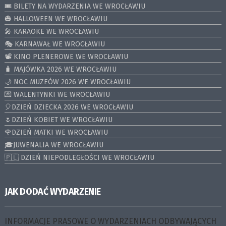
🎟️ BILETY NA WYDARZENIA WE WROCŁAWIU
🎃 HALLOWEEN WE WROCŁAWIU
🎤 KARAOKE WE WROCŁAWIU
🎭 KARNAWAŁ WE WROCŁAWIU
📽️ KINO PLENEROWE WE WROCŁAWIU
🧳 MAJÓWKA 2026 WE WROCŁAWIU
🌙 NOC MUZEÓW 2026 WE WROCŁAWIU
💌 WALENTYNKI WE WROCŁAWIU
🎈DZIEŃ DZIECKA 2026 WE WROCŁAWIU
🌷DZIEŃ KOBIET WE WROCŁAWIU
🌹DZIEŃ MATKI WE WROCŁAWIU
🎓JUWENALIA WE WROCŁAWIU
🇵🇱 DZIEŃ NIEPODLEGŁOŚCI WE WROCŁAWIU
JAK DODAĆ WYDARZENIE
INFORMACJE PRASOWE O WYDARZENIACH ODBYWAJĄCYCH