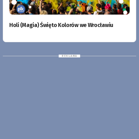
Holi (Magia) Święto Kolorów we Wrocławiu