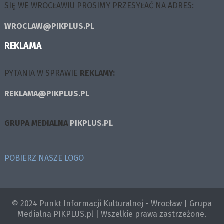
SIĘ WE WROCŁAWIU PROSIMY PRZESYŁAĆ NA ADRES:
WROCLAW@PIKPLUS.PL
REKLAMA
PYTANIA W SPRAWIE
REKLAMY:
REKLAMA@PIKPLUS.PL
GRUPA MEDIALNA
PIKPLUS.PL
POBIERZ NASZE LOGO
© 2024 Punkt Informacji Kulturalnej - Wrocław | Grupa
Medialna PIKPLUS.pl | Wszelkie prawa zastrzeżone.