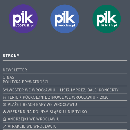
STRONY
NEWSLETTER
O NAS
POLITYKA PRYWATNOŚCI
SYLWESTER WE WROCŁAWIU – LISTA IMPREZ, BALE, KONCERTY
⛄️ FERIE / PÓŁKOLONIE ZIMOWE WE WROCŁAWIU – 2026
⛱️ PLAŻE I BEACH BARY WE WROCŁAWIU
⛺️WEEKEND NA DOLNYM ŚLĄSKU I NIE TYLKO
🔮 ANDRZEJKI WE WROCŁAWIU
📍 ATRAKCJE WE WROCŁAWIU