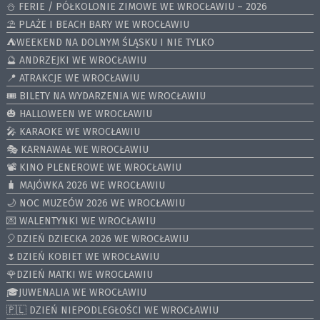
⛄️ FERIE / PÓŁKOLONIE ZIMOWE WE WROCŁAWIU – 2026
⛱️ PLAŻE I BEACH BARY WE WROCŁAWIU
⛺️WEEKEND NA DOLNYM ŚLĄSKU I NIE TYLKO
🔮 ANDRZEJKI WE WROCŁAWIU
📍 ATRAKCJE WE WROCŁAWIU
🎟️ BILETY NA WYDARZENIA WE WROCŁAWIU
🎃 HALLOWEEN WE WROCŁAWIU
🎤 KARAOKE WE WROCŁAWIU
🎭 KARNAWAŁ WE WROCŁAWIU
📽️ KINO PLENEROWE WE WROCŁAWIU
🧳 MAJÓWKA 2026 WE WROCŁAWIU
🌙 NOC MUZEÓW 2026 WE WROCŁAWIU
💌 WALENTYNKI WE WROCŁAWIU
🎈DZIEŃ DZIECKA 2026 WE WROCŁAWIU
🌷DZIEŃ KOBIET WE WROCŁAWIU
🌹DZIEŃ MATKI WE WROCŁAWIU
🎓JUWENALIA WE WROCŁAWIU
🇵🇱 DZIEŃ NIEPODLEGŁOŚCI WE WROCŁAWIU