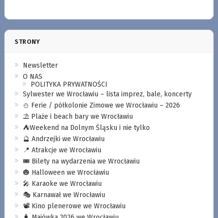
STRONY
Newsletter
O NAS
POLITYKA PRYWATNOŚCI
Sylwester we Wrocławiu – lista imprez, bale, koncerty
⛄️ Ferie / półkolonie Zimowe we Wrocławiu – 2026
⛱️ Plaże i beach bary we Wrocławiu
⛺️Weekend na Dolnym Śląsku i nie tylko
🔮 Andrzejki we Wrocławiu
📍 Atrakcje we Wrocławiu
🎟️ Bilety na wydarzenia we Wrocławiu
🎃 Halloween we Wrocławiu
🎤 Karaoke we Wrocławiu
🎭 Karnawał we Wrocławiu
📽️ Kino plenerowe we Wrocławiu
🧳 Majówka 2026 we Wrocławiu