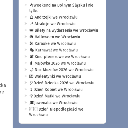
⛺️Weekend na Dolnym Śląsku i nie
tylko
🔮 Andrzejki we Wrocławiu
📍 Atrakcje we Wrocławiu
🎟️ Bilety na wydarzenia we Wrocławiu
🎃 Halloween we Wrocławiu
🎤 Karaoke we Wrocławiu
🎭 Karnawał we Wrocławiu
📽️ Kino plenerowe we Wrocławiu
🧳 Majówka 2026 we Wrocławiu
🌙 Noc Muzeów 2026 we Wrocławiu
💌 Walentynki we Wrocławiu
🎈Dzień Dziecka 2026 we Wrocławiu
tka
🌷Dzień Kobiet we Wrocławiu
re
🌹Dzień Matki we Wrocławiu
🎓Juwenalia we Wrocławiu
🇵🇱 Dzień Niepodległości we
Wrocławiu