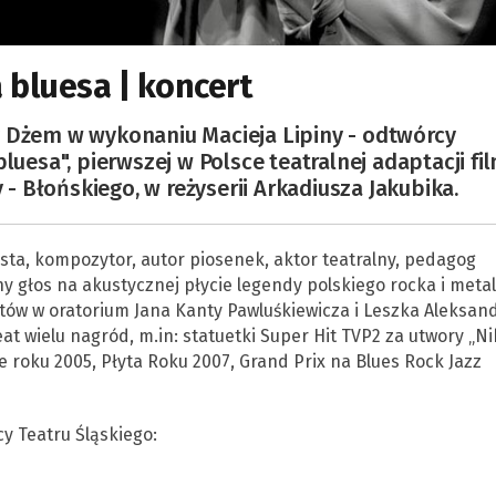
 bluesa | koncert
y Dżem w wykonaniu Macieja Lipiny - odtwórcy
luesa", pierwszej w Polsce teatralnej adaptacji fi
 Błońskiego, w reżyserii Arkadiusza Jakubika.
ysta, kompozytor, autor piosenek, aktor teatralny, pedagog
wny głos na akustycznej płycie legendy polskiego rocka i metal
istów w oratorium Jana Kanty Pawluśkiewicza i Leszka Aleksan
at wielu nagród, m.in: statuetki Super Hit TVP2 za utwory „Ni
ie roku 2005, Płyta Roku 2007, Grand Prix na Blues Rock Jazz
y Teatru Śląskiego: