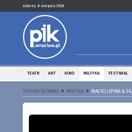
sobota, 8 sierpnia 2026
TEATR
ART
KINO
MUZYKA
FESTIWAL
STRONA GŁÓWNA
MUZYKA
MACIEJ LIPINA & S