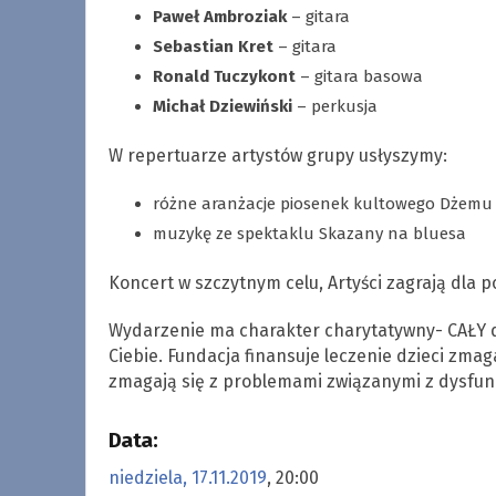
Paweł Ambroziak
– gitara
Sebastian Kret
– gitara
Ronald Tuczykont
– gitara basowa
Michał Dziewiński
– perkusja
W repertuarze artystów grupy usłyszymy:
różne aranżacje piosenek kultowego Dżemu
muzykę ze spektaklu Skazany na bluesa
Koncert w szczytnym celu, Artyści zagrają dla 
Wydarzenie ma charakter charytatywny- CAŁY d
Ciebie. Fundacja finansuje leczenie dzieci zm
zmagają się z problemami związanymi z dysfunk
Data:
niedziela, 17.11.2019
, 20:00