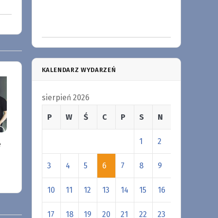
KALENDARZ WYDARZEŃ
sierpień 2026
P
W
Ś
C
P
S
N
1
2
e
3
4
5
6
7
8
9
10
11
12
13
14
15
16
17
18
19
20
21
22
23