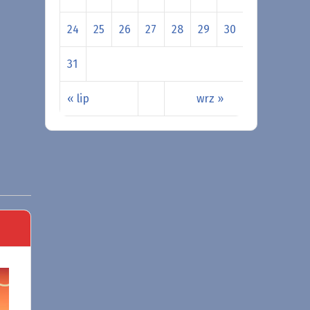
24
25
26
27
28
29
30
31
« lip
wrz »