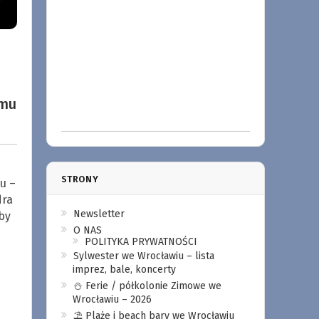
lmu
STRONY
u –
dra
Newsletter
by
O NAS
POLITYKA PRYWATNOŚCI
Sylwester we Wrocławiu – lista
imprez, bale, koncerty
⛄️ Ferie / półkolonie Zimowe we
Wrocławiu – 2026
⛱️ Plaże i beach bary we Wrocławiu