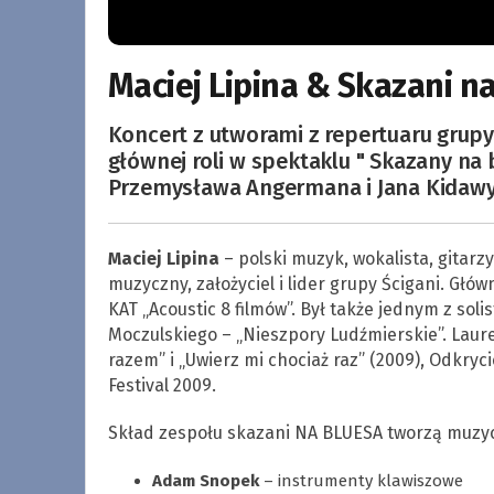
Maciej Lipina & Skazani na
Koncert z utworami z repertuaru grup
głównej roli w spektaklu " Skazany na b
Przemysława Angermana i Jana Kidawy -
Maciej Lipina
– polski muzyk, wokalista, gitarz
muzyczny, założyciel i lider grupy Ścigani. Głó
KAT „Acoustic 8 filmów”. Był także jednym z sol
Moczulskiego – „Nieszpory Ludźmierskie”. Laure
razem” i „Uwierz mi chociaż raz” (2009), Odkryc
Festival 2009.
Skład zespołu skazani NA BLUESA tworzą muzyc
Adam Snopek
– instrumenty klawiszowe