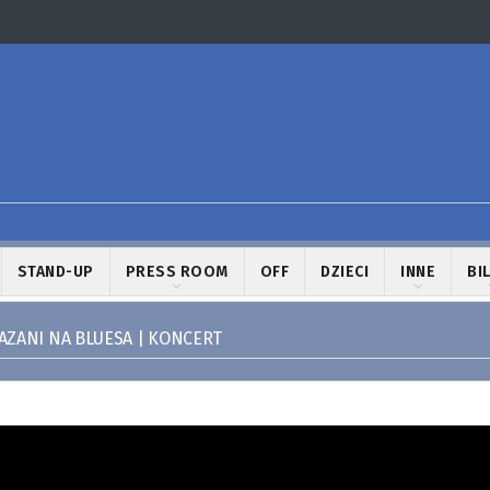
STAND-UP
PRESS ROOM
OFF
DZIECI
INNE
BI
KAZANI NA BLUESA | KONCERT