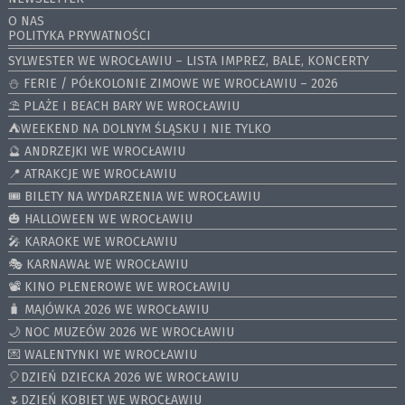
O NAS
POLITYKA PRYWATNOŚCI
SYLWESTER WE WROCŁAWIU – LISTA IMPREZ, BALE, KONCERTY
⛄️ FERIE / PÓŁKOLONIE ZIMOWE WE WROCŁAWIU – 2026
⛱️ PLAŻE I BEACH BARY WE WROCŁAWIU
⛺️WEEKEND NA DOLNYM ŚLĄSKU I NIE TYLKO
🔮 ANDRZEJKI WE WROCŁAWIU
📍 ATRAKCJE WE WROCŁAWIU
🎟️ BILETY NA WYDARZENIA WE WROCŁAWIU
🎃 HALLOWEEN WE WROCŁAWIU
🎤 KARAOKE WE WROCŁAWIU
🎭 KARNAWAŁ WE WROCŁAWIU
📽️ KINO PLENEROWE WE WROCŁAWIU
🧳 MAJÓWKA 2026 WE WROCŁAWIU
🌙 NOC MUZEÓW 2026 WE WROCŁAWIU
💌 WALENTYNKI WE WROCŁAWIU
🎈DZIEŃ DZIECKA 2026 WE WROCŁAWIU
🌷DZIEŃ KOBIET WE WROCŁAWIU