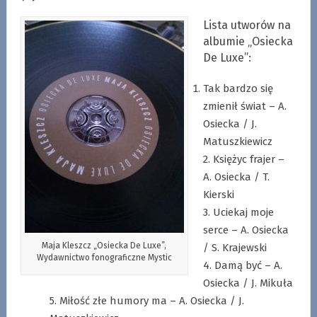
Lista utworów na
albumie „Osiecka
De Luxe”:
Tak bardzo się
zmienił świat – A.
Osiecka / J.
Matuszkiewicz
2. Księżyc frajer –
A. Osiecka / T.
Kierski
3. Uciekaj moje
serce – A. Osiecka
Maja Kleszcz „Osiecka De Luxe”,
/ S. Krajewski
Wydawnictwo fonograficzne Mystic
4. Damą być – A.
Osiecka / J. Mikuła
5. Miłość złe humory ma – A. Osiecka / J.