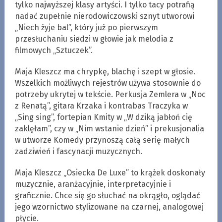
tylko najwyższej klasy artyści. I tylko tacy potrafią
nadać zupełnie nierodowiczowski sznyt utworowi
„Niech żyje bal”, który już po pierwszym
przesłuchaniu siedzi w głowie jak melodia z
filmowych „Sztuczek”.
Maja Kleszcz ma chrypkę, blachę i szept w głosie.
Wszelkich możliwych rejestrów używa stosownie do
potrzeby ukrytej w tekście. Perkusja Zemlera w „Noc
z Renatą”, gitara Krzaka i kontrabas Traczyka w
„Sing sing”, fortepian Kmity w „W dziką jabłoń cię
zaklęłam”, czy w „Nim wstanie dzień” i prekusjonalia
w utworze Komedy przynoszą całą serię małych
zadziwień i fascynacji muzycznych.
Maja Kleszcz „Osiecka De Luxe” to krążek doskonały
muzycznie, aranżacyjnie, interpretacyjnie i
graficznie. Chce się go słuchać na okrągło, oglądać
jego wzornictwo stylizowane na czarnej, analogowej
płycie.