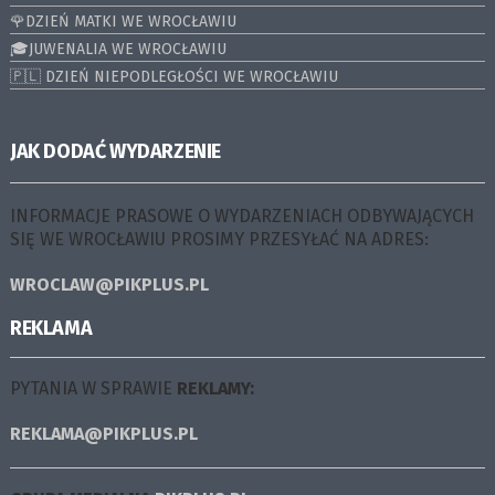
🌹DZIEŃ MATKI WE WROCŁAWIU
🎓JUWENALIA WE WROCŁAWIU
🇵🇱 DZIEŃ NIEPODLEGŁOŚCI WE WROCŁAWIU
JAK DODAĆ WYDARZENIE
INFORMACJE PRASOWE O WYDARZENIACH ODBYWAJĄCYCH
SIĘ WE WROCŁAWIU PROSIMY PRZESYŁAĆ NA ADRES:
WROCLAW@PIKPLUS.PL
REKLAMA
PYTANIA W SPRAWIE
REKLAMY:
REKLAMA@PIKPLUS.PL