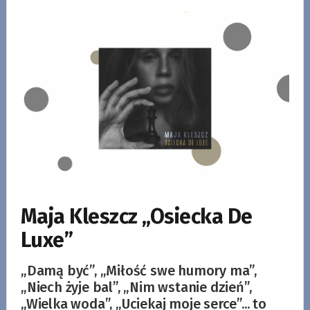
Maja Kleszcz „Osiecka De
Luxe”
„Damą być”, „Miłość swe humory ma”,
„Niech żyje bal”, „Nim wstanie dzień”,
„Wielka woda”, „Uciekaj moje serce”... to