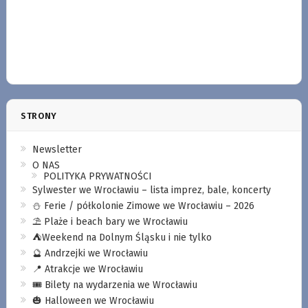
STRONY
Newsletter
O NAS
POLITYKA PRYWATNOŚCI
Sylwester we Wrocławiu – lista imprez, bale, koncerty
⛄️ Ferie / półkolonie Zimowe we Wrocławiu – 2026
⛱️ Plaże i beach bary we Wrocławiu
⛺️Weekend na Dolnym Śląsku i nie tylko
🔮 Andrzejki we Wrocławiu
📍 Atrakcje we Wrocławiu
🎟️ Bilety na wydarzenia we Wrocławiu
🎃 Halloween we Wrocławiu