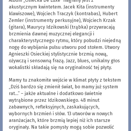
Album „Osiecka De Luxe” nagrany jest z
akustycznym kwintetem. Jacek Kita (instrumenty
klawiszowe), Wojciech Traczyk (kontrabas), Hubert
Zemler (instrumenty perkusyjne), Wojciech Krzak
(gitara), Maurycy Idzikowski (trąbka) przywracają
brzmienia dawnej muzycznej elegancji i
charakterystycznego rytmu, który pobudzi niejedną
nogę do wybijania pulsu utworu pod stołem. Utwory
Agnieszki Osieckiej stylistycznie brzmią nową,
ożywczą i sensowną frazą. Jazz, blues, unikalny głos
wokalistki składają się na oryginalność tej płyty.
Mamy tu znakomite wejście w klimat płyty z tekstem
„Dziś bardzo się zmienił świat, bo mamy już system
rat…” – jakże aktualne i dodatkowo świetnie
wytrąbione przez Idzikowskiego. 48 minut
zabawnych, refleksyjnych, zaskakujących,
wybornych brzmień i słów. 13 utworów w nowych
aranżacjach, które brzmią lepiej niż ich starsze
oryginały. Na takie pomysły mogą sobie pozwolić