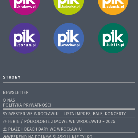
STRONY
NEWSLETTER
O NAS
POLITYKA PRYWATNOŚCI
SYLWESTER WE WROCŁAWIU – LISTA IMPREZ, BALE, KONCERTY
⛄️ FERIE / PÓŁKOLONIE ZIMOWE WE WROCŁAWIU – 2026
⛱️ PLAŻE I BEACH BARY WE WROCŁAWIU
⛺️WEEKEND NA DOLNYM ŚLĄSKU I NIE TYLKO