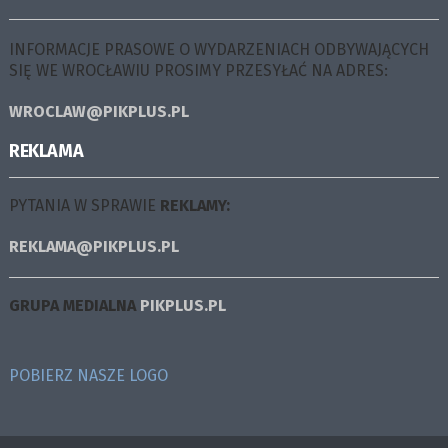
INFORMACJE PRASOWE O WYDARZENIACH ODBYWAJĄCYCH
SIĘ WE WROCŁAWIU PROSIMY PRZESYŁAĆ NA ADRES:
WROCLAW@PIKPLUS.PL
REKLAMA
PYTANIA W SPRAWIE
REKLAMY:
REKLAMA@PIKPLUS.PL
GRUPA MEDIALNA
PIKPLUS.PL
POBIERZ NASZE LOGO