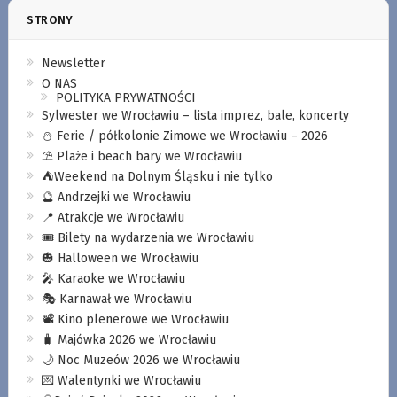
STRONY
Newsletter
O NAS
POLITYKA PRYWATNOŚCI
Sylwester we Wrocławiu – lista imprez, bale, koncerty
⛄️ Ferie / półkolonie Zimowe we Wrocławiu – 2026
⛱️ Plaże i beach bary we Wrocławiu
⛺️Weekend na Dolnym Śląsku i nie tylko
🔮 Andrzejki we Wrocławiu
📍 Atrakcje we Wrocławiu
🎟️ Bilety na wydarzenia we Wrocławiu
🎃 Halloween we Wrocławiu
🎤 Karaoke we Wrocławiu
🎭 Karnawał we Wrocławiu
📽️ Kino plenerowe we Wrocławiu
🧳 Majówka 2026 we Wrocławiu
🌙 Noc Muzeów 2026 we Wrocławiu
💌 Walentynki we Wrocławiu