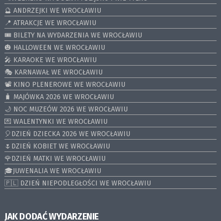
🔮 ANDRZEJKI WE WROCŁAWIU
📍 ATRAKCJE WE WROCŁAWIU
🎟️ BILETY NA WYDARZENIA WE WROCŁAWIU
🎃 HALLOWEEN WE WROCŁAWIU
🎤 KARAOKE WE WROCŁAWIU
🎭 KARNAWAŁ WE WROCŁAWIU
📽️ KINO PLENEROWE WE WROCŁAWIU
🧳 MAJÓWKA 2026 WE WROCŁAWIU
🌙 NOC MUZEÓW 2026 WE WROCŁAWIU
💌 WALENTYNKI WE WROCŁAWIU
🎈DZIEŃ DZIECKA 2026 WE WROCŁAWIU
🌷DZIEŃ KOBIET WE WROCŁAWIU
🌹DZIEŃ MATKI WE WROCŁAWIU
🎓JUWENALIA WE WROCŁAWIU
🇵🇱 DZIEŃ NIEPODLEGŁOŚCI WE WROCŁAWIU
JAK DODAĆ WYDARZENIE