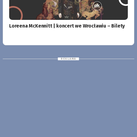
Loreena McKennitt | koncert we Wrocławiu – Bilety