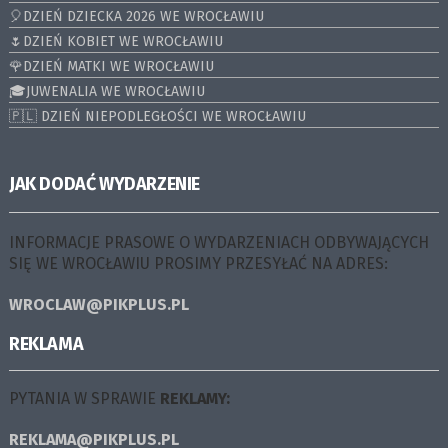
🎈DZIEŃ DZIECKA 2026 WE WROCŁAWIU
🌷DZIEŃ KOBIET WE WROCŁAWIU
🌹DZIEŃ MATKI WE WROCŁAWIU
🎓JUWENALIA WE WROCŁAWIU
🇵🇱 DZIEŃ NIEPODLEGŁOŚCI WE WROCŁAWIU
JAK DODAĆ WYDARZENIE
INFORMACJE PRASOWE O WYDARZENIACH ODBYWAJĄCYCH
SIĘ WE WROCŁAWIU PROSIMY PRZESYŁAĆ NA ADRES:
WROCLAW@PIKPLUS.PL
REKLAMA
PYTANIA W SPRAWIE
REKLAMY:
REKLAMA@PIKPLUS.PL