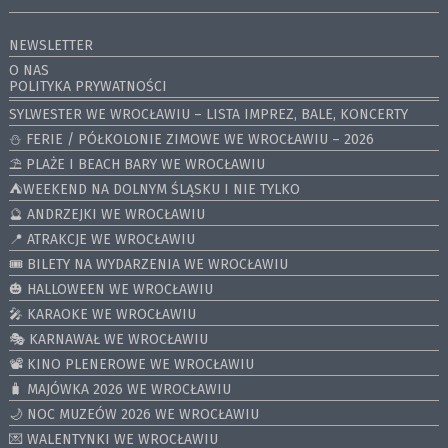
NEWSLETTER
O NAS
POLITYKA PRYWATNOŚCI
SYLWESTER WE WROCŁAWIU – LISTA IMPREZ, BALE, KONCERTY
⛄️ FERIE / PÓŁKOLONIE ZIMOWE WE WROCŁAWIU – 2026
⛱️ PLAŻE I BEACH BARY WE WROCŁAWIU
⛺️WEEKEND NA DOLNYM ŚLĄSKU I NIE TYLKO
🔮 ANDRZEJKI WE WROCŁAWIU
📍 ATRAKCJE WE WROCŁAWIU
🎟️ BILETY NA WYDARZENIA WE WROCŁAWIU
🎃 HALLOWEEN WE WROCŁAWIU
🎤 KARAOKE WE WROCŁAWIU
🎭 KARNAWAŁ WE WROCŁAWIU
📽️ KINO PLENEROWE WE WROCŁAWIU
🧳 MAJÓWKA 2026 WE WROCŁAWIU
🌙 NOC MUZEÓW 2026 WE WROCŁAWIU
💌 WALENTYNKI WE WROCŁAWIU