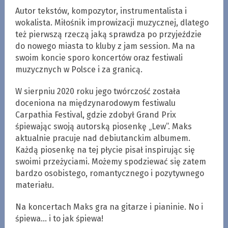
Autor tekstów, kompozytor, instrumentalista i
wokalista. Miłośnik improwizacji muzycznej, dlatego
też pierwszą rzeczą jaką sprawdza po przyjeździe
do nowego miasta to kluby z jam session. Ma na
swoim koncie sporo koncertów oraz festiwali
muzycznych w Polsce i za granicą.
W sierpniu 2020 roku jego twórczość została
doceniona na międzynarodowym festiwalu
Carpathia Festival, gdzie zdobył Grand Prix
śpiewając swoją autorską piosenkę „Lew”. Maks
aktualnie pracuje nad debiutanckim albumem.
Każdą piosenkę na tej płycie pisał inspirując się
swoimi przeżyciami. Możemy spodziewać się zatem
bardzo osobistego, romantycznego i pozytywnego
materiału.
Na koncertach Maks gra na gitarze i pianinie. No i
śpiewa… i to jak śpiewa!