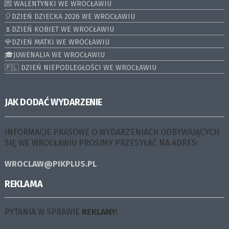
💌 WALENTYNKI WE WROCŁAWIU
🎈DZIEŃ DZIECKA 2026 WE WROCŁAWIU
🌷DZIEŃ KOBIET WE WROCŁAWIU
🌹DZIEŃ MATKI WE WROCŁAWIU
🎓JUWENALIA WE WROCŁAWIU
🇵🇱 DZIEŃ NIEPODLEGŁOŚCI WE WROCŁAWIU
JAK DODAĆ WYDARZENIE
INFORMACJE PRASOWE O WYDARZENIACH ODBYWAJĄCYCH
SIĘ WE WROCŁAWIU PROSIMY PRZESYŁAĆ NA ADRES:
WROCLAW@PIKPLUS.PL
REKLAMA
PYTANIA W SPRAWIE
REKLAMY: