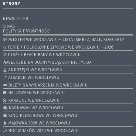
STRONY
NEWSLETTER
O NAS
POLITYKA PRYWATNOŚCI
SYLWESTER WE WROCŁAWIU – LISTA IMPREZ, BALE, KONCERTY
⛄️ FERIE / PÓŁKOLONIE ZIMOWE WE WROCŁAWIU – 2026
⛱️ PLAŻE I BEACH BARY WE WROCŁAWIU
⛺️WEEKEND NA DOLNYM ŚLĄSKU I NIE TYLKO
🔮 ANDRZEJKI WE WROCŁAWIU
📍 ATRAKCJE WE WROCŁAWIU
🎟️ BILETY NA WYDARZENIA WE WROCŁAWIU
🎃 HALLOWEEN WE WROCŁAWIU
🎤 KARAOKE WE WROCŁAWIU
🎭 KARNAWAŁ WE WROCŁAWIU
📽️ KINO PLENEROWE WE WROCŁAWIU
🧳 MAJÓWKA 2026 WE WROCŁAWIU
🌙 NOC MUZEÓW 2026 WE WROCŁAWIU