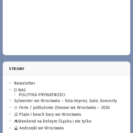
STRONY
Newsletter
O NAS
POLITYKA PRYWATNOŚCI
Sylwester we Wrocławiu – lista imprez, bale, koncerty
⛄️ Ferie / półkolonie Zimowe we Wrocławiu – 2026
⛱️ Plaże i beach bary we Wrocławiu
⛺️Weekend na Dolnym Śląsku i nie tylko
🔮 Andrzejki we Wrocławiu