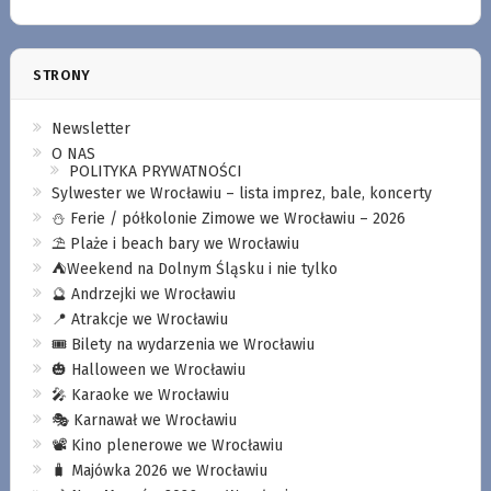
STRONY
Newsletter
O NAS
POLITYKA PRYWATNOŚCI
Sylwester we Wrocławiu – lista imprez, bale, koncerty
⛄️ Ferie / półkolonie Zimowe we Wrocławiu – 2026
⛱️ Plaże i beach bary we Wrocławiu
⛺️Weekend na Dolnym Śląsku i nie tylko
🔮 Andrzejki we Wrocławiu
📍 Atrakcje we Wrocławiu
🎟️ Bilety na wydarzenia we Wrocławiu
🎃 Halloween we Wrocławiu
🎤 Karaoke we Wrocławiu
🎭 Karnawał we Wrocławiu
📽️ Kino plenerowe we Wrocławiu
🧳 Majówka 2026 we Wrocławiu