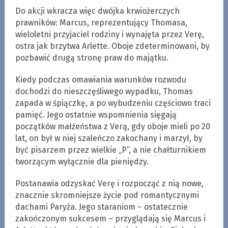
Do akcji wkracza więc dwójka krwiożerczych
prawników: Marcus, reprezentujący Thomasa,
wieloletni przyjaciel rodziny i wynajęta przez Verę,
ostra jak brzytwa Arlette. Oboje zdeterminowani, by
pozbawić drugą stronę praw do majątku.
Kiedy podczas omawiania warunków rozwodu
dochodzi do nieszczęśliwego wypadku, Thomas
zapada w śpiączkę, a po wybudzeniu częściowo traci
pamięć. Jego ostatnie wspomnienia sięgają
początków małżeństwa z Verą, gdy oboje mieli po 20
lat, on był w niej szaleńczo zakochany i marzył, by
być pisarzem przez wielkie „P”, a nie chałturnikiem
tworzącym wyłącznie dla pieniędzy.
Postanawia odzyskać Verę i rozpocząć z nią nowe,
znacznie skromniejsze życie pod romantycznymi
dachami Paryża. Jego staraniom – ostatecznie
zakończonym sukcesem – przyglądają się Marcus i