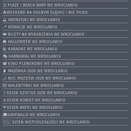
⛱️ PLAŻE I BEACH BARY WE WROCŁAWIU
⛺️WEEKEND NA DOLNYM ŚLĄSKU I NIE TYLKO
🔮 ANDRZEJKI WE WROCŁAWIU
📍 ATRAKCJE WE WROCŁAWIU
🎟️ BILETY NA WYDARZENIA WE WROCŁAWIU
🎃 HALLOWEEN WE WROCŁAWIU
🎤 KARAOKE WE WROCŁAWIU
🎭 KARNAWAŁ WE WROCŁAWIU
📽️ KINO PLENEROWE WE WROCŁAWIU
🧳 MAJÓWKA 2026 WE WROCŁAWIU
🌙 NOC MUZEÓW 2026 WE WROCŁAWIU
💌 WALENTYNKI WE WROCŁAWIU
🎈DZIEŃ DZIECKA 2026 WE WROCŁAWIU
🌷DZIEŃ KOBIET WE WROCŁAWIU
🌹DZIEŃ MATKI WE WROCŁAWIU
🎓JUWENALIA WE WROCŁAWIU
🇵🇱 DZIEŃ NIEPODLEGŁOŚCI WE WROCŁAWIU