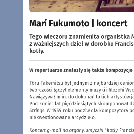
Mari Fukumoto | koncert
Tego wieczoru znamienita organistka
z ważniejszych dzieł w dorobku Francis
kotły.
W repertuarze znalazły się także kompozycje 
Tōru Takemitsu był jednym z najbardziej cenio
twórczości łączył elementy muzyki i filozofii Ws
Nawiązywał m.in. do dokonań takich artystów ja
Pod koniec lat pięćdziesiątych skomponował d
Strings
. W 1959 roku podziw dla kompozytora po
niekwestionowane arcydzieło.
Koncert g-moll na organy, smyczki i kotły
Franci