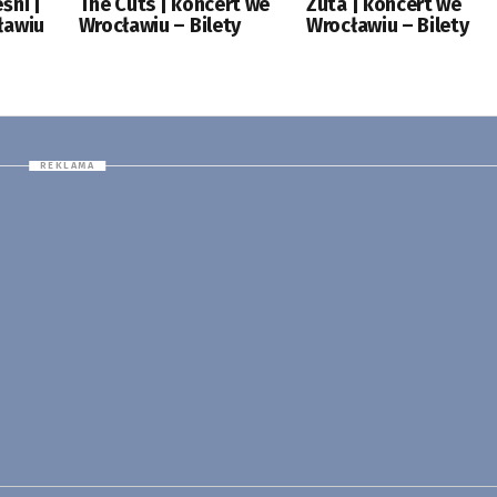
śni |
The Cuts | koncert we
Zuta | koncert we
ławiu
Wrocławiu – Bilety
Wrocławiu – Bilety