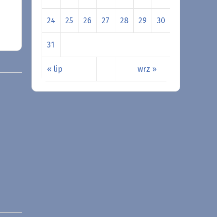
24
25
26
27
28
29
30
31
« lip
wrz »