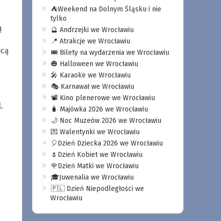
⛺️Weekend na Dolnym Śląsku i nie
tylko
ą
🔮 Andrzejki we Wrocławiu
📍 Atrakcje we Wrocławiu
ocą
🎟️ Bilety na wydarzenia we Wrocławiu
🎃 Halloween we Wrocławiu
🎤 Karaoke we Wrocławiu
🎭 Karnawał we Wrocławiu
📽️ Kino plenerowe we Wrocławiu
.
🧳 Majówka 2026 we Wrocławiu
🌙 Noc Muzeów 2026 we Wrocławiu
💌 Walentynki we Wrocławiu
🎈Dzień Dziecka 2026 we Wrocławiu
🌷Dzień Kobiet we Wrocławiu
🌹Dzień Matki we Wrocławiu
🎓Juwenalia we Wrocławiu
🇵🇱 Dzień Niepodległości we
Wrocławiu