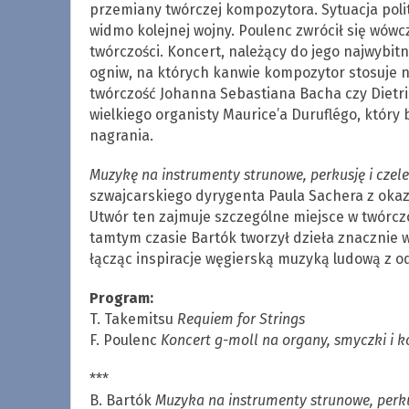
przemiany twórczej kompozytora. Sytuacja polit
widmo kolejnej wojny. Poulenc zwrócił się wówcz
twórczości. Koncert, należący do jego najwybitn
ogniw, na których kanwie kompozytor stosuje
twórczość Johanna Sebastiana Bacha czy Dietr
wielkiego organisty Maurice’a Duruflégo, który
nagrania.
Muzykę na instrumenty strunowe, perkusję i czele
szwajcarskiego dyrygenta Paula Sachera z okazj
Utwór ten zajmuje szczególne miejsce w twórcz
tamtym czasie Bartók tworzył dzieła znacznie w
łącząc inspiracje węgierską muzyką ludową z 
Program:
T. Takemitsu
Requiem for Strings
F. Poulenc
Koncert g-moll na organy, smyczki i k
***
B. Bartók
Muzyka na instrumenty strunowe, perkus