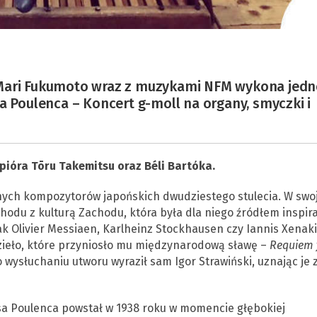
 Mari Fukumoto wraz z muzykami NFM wykona jed
a Poulenca – Koncert g-moll na organy, smyczki i
pióra Tōru Takemitsu oraz Béli Bartóka.
nych kompozytorów japońskich dwudziestego stulecia. W swoj
chodu z kulturą Zachodu, która była dla niego źródłem inspirac
k Olivier Messiaen, Karlheinz Stockhausen czy Iannis Xenaki
zieło, które przyniosło mu międzynarodową sławę –
Requiem 
 wysłuchaniu utworu wyraził sam Igor Strawiński, uznając je 
sa Poulenca powstał w 1938 roku w momencie głębokiej