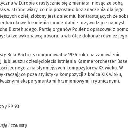
yczna w Europie drastycznie się zmieniała, niosąc ze sobą
as w stronę wiary, co nie pozostało bez znaczenia dla jego
iejszych dzieł, złożony jest z siedmiu kontrastujących ze sob
 neobarokowe brzmienia momentalnie przywodzące na myśl
icha Buxtehudego. Partię organów Poulenc opracował z pom
 był także wykonawcą utworu, a wkrótce dokonał również jego
stę
Bela Bartók skomponował w 1936 roku na zamówienie
i jubileuszu dziesięciolecia istnienia Kammerorchester Basel
ości jednego z najsłynniejszych kompozytorów XX wieku. W
ykraczające poza stylistykę kompozycji z końca XIX wieku,
odważnymi eksperymentami brzmieniowymi i rytmicznymi.
otły
FP 93
ję i czelestę