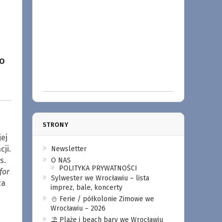
no
STRONY
ej
ji.
Newsletter
s.
O NAS
POLITYKA PRYWATNOŚCI
for
Sylwester we Wrocławiu – lista
za
imprez, bale, koncerty
⛄️ Ferie / półkolonie Zimowe we
Wrocławiu – 2026
⛱️ Plaże i beach bary we Wrocławiu