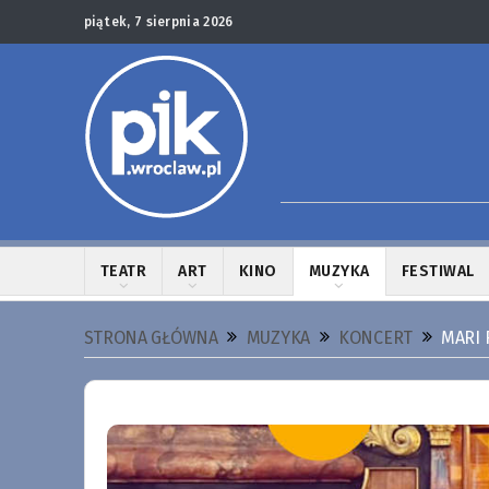
piątek, 7 sierpnia 2026
TEATR
ART
KINO
MUZYKA
FESTIWAL
STRONA GŁÓWNA
MUZYKA
KONCERT
MARI 