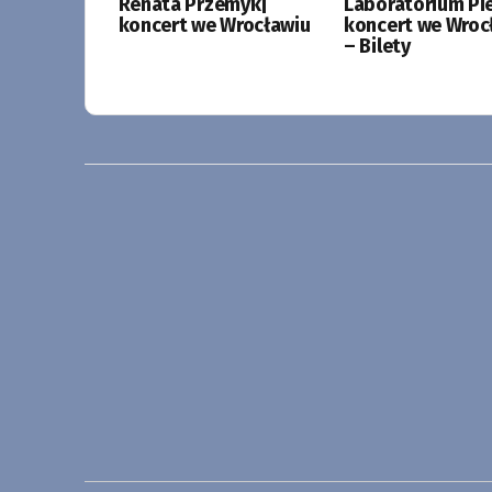
Renata Przemyk|
Laboratorium Pie
koncert we Wrocławiu
koncert we Wroc
– Bilety