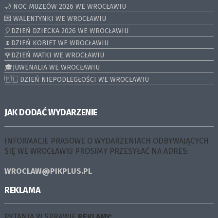
🌙 NOC MUZEÓW 2026 WE WROCŁAWIU
💌 WALENTYNKI WE WROCŁAWIU
🎈DZIEŃ DZIECKA 2026 WE WROCŁAWIU
🌷DZIEŃ KOBIET WE WROCŁAWIU
🌹DZIEŃ MATKI WE WROCŁAWIU
🎓JUWENALIA WE WROCŁAWIU
🇵🇱 DZIEŃ NIEPODLEGŁOŚCI WE WROCŁAWIU
JAK DODAĆ WYDARZENIE
INFORMACJE PRASOWE O WYDARZENIACH ODBYWAJĄCYCH
SIĘ WE WROCŁAWIU PROSIMY PRZESYŁAĆ NA ADRES:
WROCLAW@PIKPLUS.PL
REKLAMA
PYTANIA W SPRAWIE
REKLAMY: