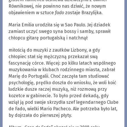
Równikowej, nie powinno nas dziwić, że nowym
objawieniem w sztuce
fado
zostaje Brazylijka.
Maria Emilia urodziła się w Sao Paulo. Jej dziadek
zamiast uczyć swego syna bossy i samby, sprawił
chłopcu gitarę portugalską i natchnął
miłością do muzyki z zaułków Lizbony, a gdy
chłopiec stał się mężczyzną przekazał swą
fascynację córce. Więcej: po kilku latach wspólnego
muzykowania w klubach rodzinnego miasta, zabrał
Marię do Portugalii. Choć zaczęła tam studiować
psychologię, prędko doszła do wniosku, że woli koić
ludzkie dusze raczej muzyką, niż rozmową przy
kozetce w gabinecie. To było przed dekadą, gdy
wziął ją pod swoje skrzydła szef legendarnego Clube
de Fado, wielki Mario Pacheco. Ale potrzeba było lat,
by dojrzała do pierwszej płyty.