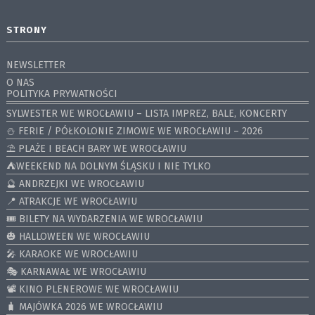
STRONY
NEWSLETTER
O NAS
POLITYKA PRYWATNOŚCI
SYLWESTER WE WROCŁAWIU – LISTA IMPREZ, BALE, KONCERTY
⛄️ FERIE / PÓŁKOLONIE ZIMOWE WE WROCŁAWIU – 2026
⛱️ PLAŻE I BEACH BARY WE WROCŁAWIU
⛺️WEEKEND NA DOLNYM ŚLĄSKU I NIE TYLKO
🔮 ANDRZEJKI WE WROCŁAWIU
📍 ATRAKCJE WE WROCŁAWIU
🎟️ BILETY NA WYDARZENIA WE WROCŁAWIU
🎃 HALLOWEEN WE WROCŁAWIU
🎤 KARAOKE WE WROCŁAWIU
🎭 KARNAWAŁ WE WROCŁAWIU
📽️ KINO PLENEROWE WE WROCŁAWIU
🧳 MAJÓWKA 2026 WE WROCŁAWIU