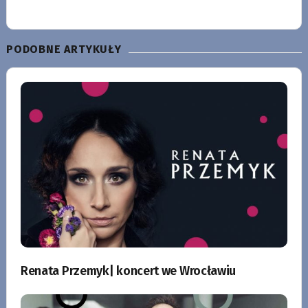
PODOBNE ARTYKUŁY
Renata Przemyk| koncert we Wrocławiu