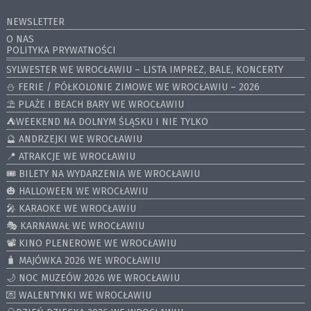
NEWSLETTER
O NAS
POLITYKA PRYWATNOŚCI
SYLWESTER WE WROCŁAWIU – LISTA IMPREZ, BALE, KONCERTY
⛄️ FERIE / PÓŁKOLONIE ZIMOWE WE WROCŁAWIU – 2026
⛱️ PLAŻE I BEACH BARY WE WROCŁAWIU
⛺️WEEKEND NA DOLNYM ŚLĄSKU I NIE TYLKO
🔮 ANDRZEJKI WE WROCŁAWIU
📍 ATRAKCJE WE WROCŁAWIU
🎟️ BILETY NA WYDARZENIA WE WROCŁAWIU
🎃 HALLOWEEN WE WROCŁAWIU
🎤 KARAOKE WE WROCŁAWIU
🎭 KARNAWAŁ WE WROCŁAWIU
📽️ KINO PLENEROWE WE WROCŁAWIU
🧳 MAJÓWKA 2026 WE WROCŁAWIU
🌙 NOC MUZEÓW 2026 WE WROCŁAWIU
💌 WALENTYNKI WE WROCŁAWIU