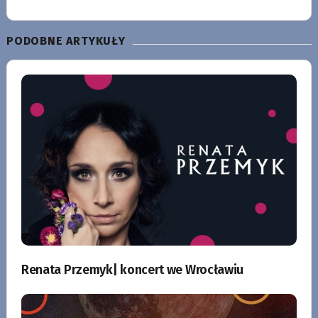
PODOBNE ARTYKUŁY
Renata Przemyk| koncert we Wrocławiu