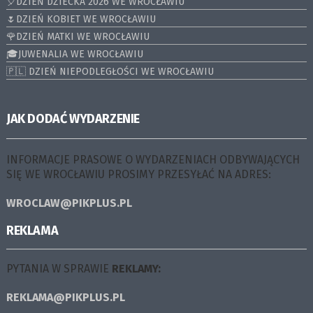
🎈DZIEŃ DZIECKA 2026 WE WROCŁAWIU
🌷DZIEŃ KOBIET WE WROCŁAWIU
🌹DZIEŃ MATKI WE WROCŁAWIU
🎓JUWENALIA WE WROCŁAWIU
🇵🇱 DZIEŃ NIEPODLEGŁOŚCI WE WROCŁAWIU
JAK DODAĆ WYDARZENIE
INFORMACJE PRASOWE O WYDARZENIACH ODBYWAJĄCYCH
SIĘ WE WROCŁAWIU PROSIMY PRZESYŁAĆ NA ADRES:
WROCLAW@PIKPLUS.PL
REKLAMA
PYTANIA W SPRAWIE
REKLAMY:
REKLAMA@PIKPLUS.PL