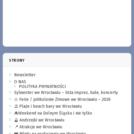
STRONY
Newsletter
O NAS
POLITYKA PRYWATNOŚCI
Sylwester we Wrocławiu – lista imprez, bale, koncerty
⛄️ Ferie / półkolonie Zimowe we Wrocławiu – 2026
⛱️ Plaże i beach bary we Wrocławiu
⛺️Weekend na Dolnym Śląsku i nie tylko
🔮 Andrzejki we Wrocławiu
📍 Atrakcje we Wrocławiu
🎟️ Bilety na wydarzenia we Wrocławiu