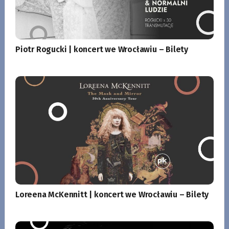
Piotr Rogucki | koncert we Wrocławiu – Bilety
Loreena McKennitt | koncert we Wrocławiu – Bilety