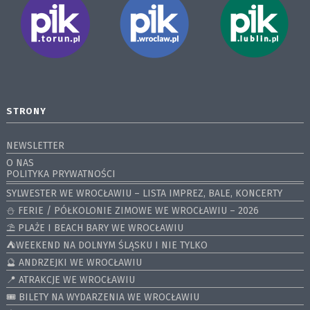
STRONY
NEWSLETTER
O NAS
POLITYKA PRYWATNOŚCI
SYLWESTER WE WROCŁAWIU – LISTA IMPREZ, BALE, KONCERTY
⛄️ FERIE / PÓŁKOLONIE ZIMOWE WE WROCŁAWIU – 2026
⛱️ PLAŻE I BEACH BARY WE WROCŁAWIU
⛺️WEEKEND NA DOLNYM ŚLĄSKU I NIE TYLKO
🔮 ANDRZEJKI WE WROCŁAWIU
📍 ATRAKCJE WE WROCŁAWIU
🎟️ BILETY NA WYDARZENIA WE WROCŁAWIU