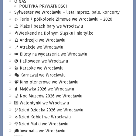
O NAS
POLITYKA PRYWATNOŚCI
Sylwester we Wrocławiu – lista imprez, bale, koncerty
⛄️ Ferie / półkolonie Zimowe we Wrocławiu – 2026
⛱️ Plaże i beach bary we Wrocławiu
⛺️Weekend na Dolnym Śląsku i nie tylko
🔮 Andrzejki we Wrocławiu
📍 Atrakcje we Wrocławiu
🎟️ Bilety na wydarzenia we Wrocławiu
🎃 Halloween we Wrocławiu
🎤 Karaoke we Wrocławiu
🎭 Karnawał we Wrocławiu
📽️ Kino plenerowe we Wrocławiu
🧳 Majówka 2026 we Wrocławiu
🌙 Noc Muzeów 2026 we Wrocławiu
💌 Walentynki we Wrocławiu
🎈Dzień Dziecka 2026 we Wrocławiu
🌷Dzień Kobiet we Wrocławiu
🌹Dzień Matki we Wrocławiu
🎓Juwenalia we Wrocławiu