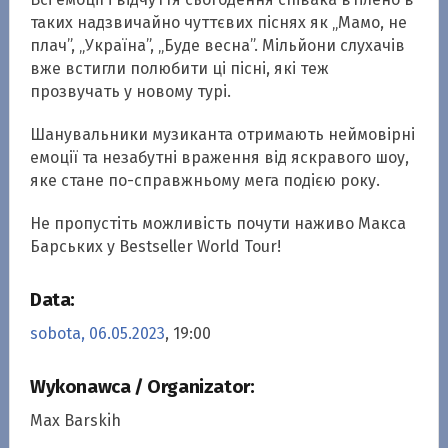
таких надзвичайно чуттєвих піснях як „Мамо, не
плач”, „Україна”, „Буде весна”. Мільйони слухачів
вже встигли полюбити ці пісні, які теж
прозвучать у новому турі.
Шанувальники музиканта отримають неймовірні
емоції та незабутні враження від яскравого шоу,
яке стане по-справжньому мега подією року.
Не пропустіть можливість почути наживо Макса
Барських у Bestseller World Tour!
Data:
sobota, 06.05.2023
, 19:00
Wykonawca / Organizator:
Max Barskih