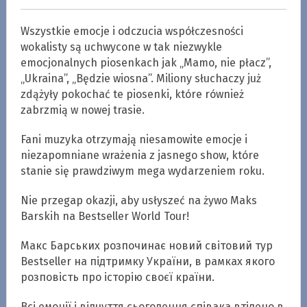
Wszystkie emocje i odczucia współczesności
wokalisty są uchwycone w tak niezwykle
emocjonalnych piosenkach jak „Mamo, nie płacz”,
„Ukraina”, „Będzie wiosna”. Miliony słuchaczy już
zdążyły pokochać te piosenki, które również
zabrzmią w nowej trasie.
Fani muzyka otrzymają niesamowite emocje i
niezapomniane wrażenia z jasnego show, które
stanie się prawdziwym mega wydarzeniem roku.
Nie przegap okazji, aby usłyszeć na żywo Maks
Barskih na Bestseller World Tour!
Макс Барських розпочинає новий світовий тур
Bestseller на підтримку України, в рамках якого
розповість про історію своєї країни.
Всі емоції і відчуття сьогодення співака втілено в