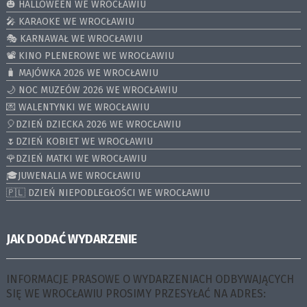
🎃 HALLOWEEN WE WROCŁAWIU
🎤 KARAOKE WE WROCŁAWIU
🎭 KARNAWAŁ WE WROCŁAWIU
📽️ KINO PLENEROWE WE WROCŁAWIU
🧳 MAJÓWKA 2026 WE WROCŁAWIU
🌙 NOC MUZEÓW 2026 WE WROCŁAWIU
💌 WALENTYNKI WE WROCŁAWIU
🎈DZIEŃ DZIECKA 2026 WE WROCŁAWIU
🌷DZIEŃ KOBIET WE WROCŁAWIU
🌹DZIEŃ MATKI WE WROCŁAWIU
🎓JUWENALIA WE WROCŁAWIU
🇵🇱 DZIEŃ NIEPODLEGŁOŚCI WE WROCŁAWIU
JAK DODAĆ WYDARZENIE
INFORMACJE PRASOWE O WYDARZENIACH ODBYWAJĄCYCH
SIĘ WE WROCŁAWIU PROSIMY PRZESYŁAĆ NA ADRES: