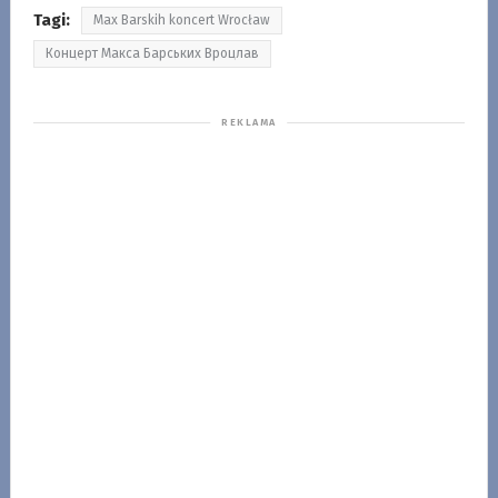
Tagi:
Max Barskih koncert Wrocław
Концерт Макса Барських Вроцлав