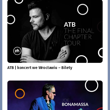
ATB | koncert we Wrocławiu – Bilety