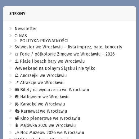
STRONY
Newsletter
O NAS
POLITYKA PRYWATNOŚCI
Sylwester we Wrocławiu – lista imprez, bale, koncerty
⛄️ Ferie / półkolonie Zimowe we Wrocławiu – 2026
⛱️ Plaże i beach bary we Wrocławiu
⛺️Weekend na Dolnym Śląsku i nie tylko
🔮 Andrzejki we Wrocławiu
📍 Atrakcje we Wrocławiu
🎟️ Bilety na wydarzenia we Wrocławiu
🎃 Halloween we Wrocławiu
🎤 Karaoke we Wrocławiu
🎭 Karnawał we Wrocławiu
📽️ Kino plenerowe we Wrocławiu
🧳 Majówka 2026 we Wrocławiu
🌙 Noc Muzeów 2026 we Wrocławiu