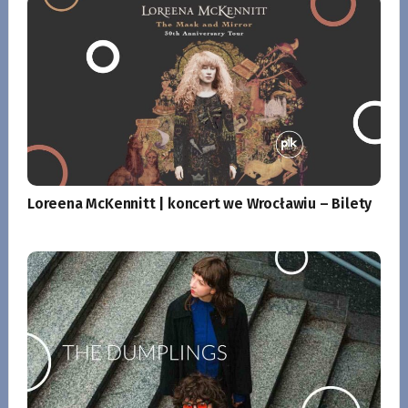
Loreena McKennitt | koncert we Wrocławiu – Bilety