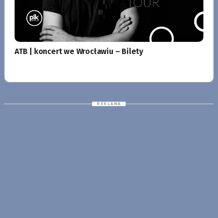
ATB | koncert we Wrocławiu – Bilety