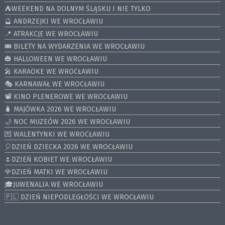
⛺️WEEKEND NA DOLNYM ŚLĄSKU I NIE TYLKO
🔮 ANDRZEJKI WE WROCŁAWIU
📍 ATRAKCJE WE WROCŁAWIU
🎟️ BILETY NA WYDARZENIA WE WROCŁAWIU
🎃 HALLOWEEN WE WROCŁAWIU
🎤 KARAOKE WE WROCŁAWIU
🎭 KARNAWAŁ WE WROCŁAWIU
📽️ KINO PLENEROWE WE WROCŁAWIU
🧳 MAJÓWKA 2026 WE WROCŁAWIU
🌙 NOC MUZEÓW 2026 WE WROCŁAWIU
💌 WALENTYNKI WE WROCŁAWIU
🎈DZIEŃ DZIECKA 2026 WE WROCŁAWIU
🌷DZIEŃ KOBIET WE WROCŁAWIU
🌹DZIEŃ MATKI WE WROCŁAWIU
🎓JUWENALIA WE WROCŁAWIU
🇵🇱 DZIEŃ NIEPODLEGŁOŚCI WE WROCŁAWIU