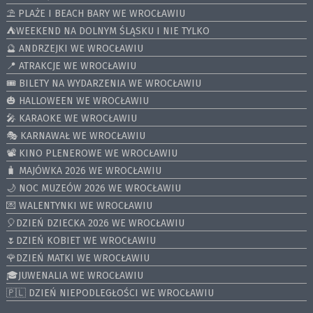
⛱️ PLAŻE I BEACH BARY WE WROCŁAWIU
⛺️WEEKEND NA DOLNYM ŚLĄSKU I NIE TYLKO
🔮 ANDRZEJKI WE WROCŁAWIU
📍 ATRAKCJE WE WROCŁAWIU
🎟️ BILETY NA WYDARZENIA WE WROCŁAWIU
🎃 HALLOWEEN WE WROCŁAWIU
🎤 KARAOKE WE WROCŁAWIU
🎭 KARNAWAŁ WE WROCŁAWIU
📽️ KINO PLENEROWE WE WROCŁAWIU
🧳 MAJÓWKA 2026 WE WROCŁAWIU
🌙 NOC MUZEÓW 2026 WE WROCŁAWIU
💌 WALENTYNKI WE WROCŁAWIU
🎈DZIEŃ DZIECKA 2026 WE WROCŁAWIU
🌷DZIEŃ KOBIET WE WROCŁAWIU
🌹DZIEŃ MATKI WE WROCŁAWIU
🎓JUWENALIA WE WROCŁAWIU
🇵🇱 DZIEŃ NIEPODLEGŁOŚCI WE WROCŁAWIU