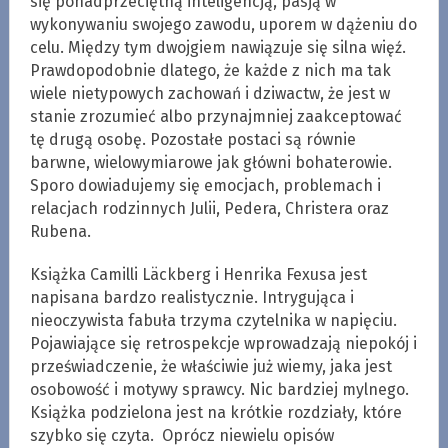
się ponadprzeciętną inteligencją, pasją w
wykonywaniu swojego zawodu, uporem w dążeniu do
celu. Między tym dwojgiem nawiązuje się silna więź.
Prawdopodobnie dlatego, że każde z nich ma tak
wiele nietypowych zachowań i dziwactw, że jest w
stanie zrozumieć albo przynajmniej zaakceptować
tę drugą osobę. Pozostałe postaci są równie
barwne, wielowymiarowe jak główni bohaterowie.
Sporo dowiadujemy się emocjach, problemach i
relacjach rodzinnych Julii, Pedera, Christera oraz
Rubena.
Książka Camilli Läckberg i Henrika Fexusa jest
napisana bardzo realistycznie. Intrygująca i
nieoczywista fabuła trzyma czytelnika w napięciu.
Pojawiające się retrospekcje wprowadzają niepokój i
przeświadczenie, że właściwie już wiemy, jaka jest
osobowość i motywy sprawcy. Nic bardziej mylnego.
Książka podzielona jest na krótkie rozdziały, które
szybko się czyta. Oprócz niewielu opisów