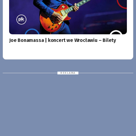
Joe Bonamassa | koncert we Wrocławiu – Bilety