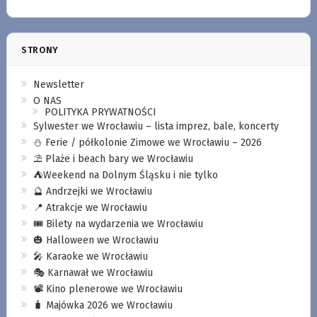
STRONY
Newsletter
O NAS
POLITYKA PRYWATNOŚCI
Sylwester we Wrocławiu – lista imprez, bale, koncerty
⛄️ Ferie / półkolonie Zimowe we Wrocławiu – 2026
⛱️ Plaże i beach bary we Wrocławiu
⛺️Weekend na Dolnym Śląsku i nie tylko
🔮 Andrzejki we Wrocławiu
📍 Atrakcje we Wrocławiu
🎟️ Bilety na wydarzenia we Wrocławiu
🎃 Halloween we Wrocławiu
🎤 Karaoke we Wrocławiu
🎭 Karnawał we Wrocławiu
📽️ Kino plenerowe we Wrocławiu
🧳 Majówka 2026 we Wrocławiu