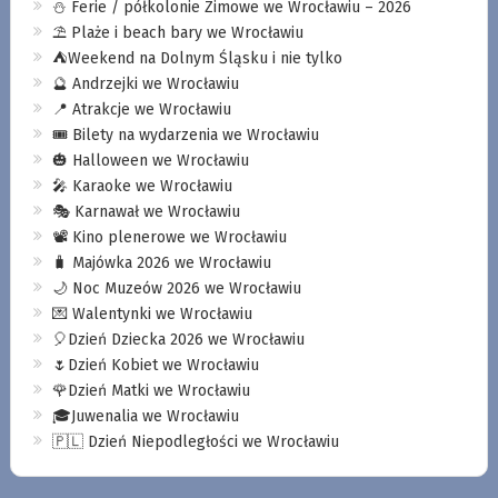
⛄️ Ferie / półkolonie Zimowe we Wrocławiu – 2026
⛱️ Plaże i beach bary we Wrocławiu
⛺️Weekend na Dolnym Śląsku i nie tylko
🔮 Andrzejki we Wrocławiu
📍 Atrakcje we Wrocławiu
🎟️ Bilety na wydarzenia we Wrocławiu
🎃 Halloween we Wrocławiu
🎤 Karaoke we Wrocławiu
🎭 Karnawał we Wrocławiu
📽️ Kino plenerowe we Wrocławiu
🧳 Majówka 2026 we Wrocławiu
🌙 Noc Muzeów 2026 we Wrocławiu
💌 Walentynki we Wrocławiu
🎈Dzień Dziecka 2026 we Wrocławiu
🌷Dzień Kobiet we Wrocławiu
🌹Dzień Matki we Wrocławiu
🎓Juwenalia we Wrocławiu
🇵🇱 Dzień Niepodległości we Wrocławiu