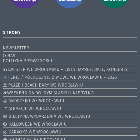
STRONY
NEWSLETTER
O NAS
POLITYKA PRYWATNOŚCI
SYLWESTER WE WROCŁAWIU – LISTA IMPREZ, BALE, KONCERTY
⛄️ FERIE / PÓŁKOLONIE ZIMOWE WE WROCŁAWIU – 2026
⛱️ PLAŻE I BEACH BARY WE WROCŁAWIU
⛺️WEEKEND NA DOLNYM ŚLĄSKU I NIE TYLKO
🔮 ANDRZEJKI WE WROCŁAWIU
📍 ATRAKCJE WE WROCŁAWIU
🎟️ BILETY NA WYDARZENIA WE WROCŁAWIU
🎃 HALLOWEEN WE WROCŁAWIU
🎤 KARAOKE WE WROCŁAWIU
🎭 KARNAWAŁ WE WROCŁAWIU