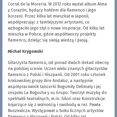
Corral de la Morería. W 2012 roku wydał album Alma
y Corazón, będący hołdem dla flamenco i jego
korzeni. Przez kilka lat mieszkał w Japonii,
współpracując z tamtejszymi artystami, co
wzbogaciło jego styl o nowe inspiracje. Od kilku lat
mieszka w Polsce, gdzie współtworzy projekty
flamenco, dzieląc się swoją wiedzą i pasją.
Michał Krygowski
Gitarzysta flamenco, od ponad dwóch dekad obecny
na polskiej scenie. Uczeń wielu znanych gitarzystów
flamenco z Polski i Hiszpanii. Od 2001 roku członek
krakowskiej grupy Aire Andaluz, a następnie
współpracownik tancerki Bogumiły Delimaty i jej
zespołu La Bogusha y su Grupo. Tworzył muzykę do
spektakli teatralnych, m.in. Gilori oraz Konstrukcje
kojarzące się z wolnością i swobodą w reż. Pawła
Buszewicza. Występował u boku licznych artystów
flamenco z Hiszpanii i Polski. Od kilku lat