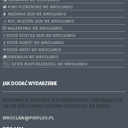
📽️ KINO PLENEROWE WE WROCŁAWIU
🧳 MAJÓWKA 2026 WE WROCŁAWIU
🌙 NOC MUZEÓW 2026 WE WROCŁAWIU
💌 WALENTYNKI WE WROCŁAWIU
🎈DZIEŃ DZIECKA 2026 WE WROCŁAWIU
🌷DZIEŃ KOBIET WE WROCŁAWIU
🌹DZIEŃ MATKI WE WROCŁAWIU
🎓JUWENALIA WE WROCŁAWIU
🇵🇱 DZIEŃ NIEPODLEGŁOŚCI WE WROCŁAWIU
JAK DODAĆ WYDARZENIE
INFORMACJE PRASOWE O WYDARZENIACH ODBYWAJĄCYCH
SIĘ WE WROCŁAWIU PROSIMY PRZESYŁAĆ NA ADRES:
WROCLAW@PIKPLUS.PL