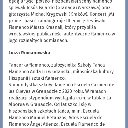
będą artyści polsko-hiszpańskiej sceny flamenco –
śpiewak Jesús Fajardo (Granada/Warszawa) oraz
gitarzysta Michał Krygowski (Kraków). Koncert „Mi
primer paso” zainauguruje III edycję Festiwalu
Flamenco Miasto Krasnali, który przybliża
wrocławskiej publiczności autentyczne flamenco w
jego rozmaitych odmianach.
Luiza Romanowska
Tancerka flamenco, założycielka Szkoły Tańca
Flamenco Anda Lu w Gdańsku, miłośniczka kultury
Hiszpanii i sztuki flamenco.
Stypendystka szkoły flamenco Escuela Carmen de
las Cuevas w Grenadzie z 2020 roku. W ramach
realizacji stypendium wystąpiła m.in. w tablao La
Alborea w Granadzie. Od lat szkoli się w
hiszpańskich szkołach tańca, m.in. Escuela
Flamenco Manuel Betanzos, Ados Escuela de
Flamenco Ángel Atienza, Escuela Flamenco de