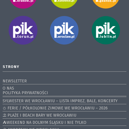
STRONY
NEWSLETTER
O NAS
POLITYKA PRYWATNOŚCI
SYLWESTER WE WROCŁAWIU – LISTA IMPREZ, BALE, KONCERTY
⛄️ FERIE / PÓŁKOLONIE ZIMOWE WE WROCŁAWIU – 2026
⛱️ PLAŻE I BEACH BARY WE WROCŁAWIU
⛺️WEEKEND NA DOLNYM ŚLĄSKU I NIE TYLKO