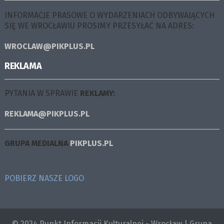
INFORMACJE PRASOWE O WYDARZENIACH ODBYWAJĄCYCH
SIĘ WE WROCŁAWIU PROSIMY PRZESYŁAĆ NA ADRES:
WROCLAW@PIKPLUS.PL
REKLAMA
PYTANIA W SPRAWIE
REKLAMY:
REKLAMA@PIKPLUS.PL
GRUPA MEDIALNA
PIKPLUS.PL
POBIERZ NASZE LOGO
© 2024 Punkt Informacji Kulturalnej - Wrocław | Grupa