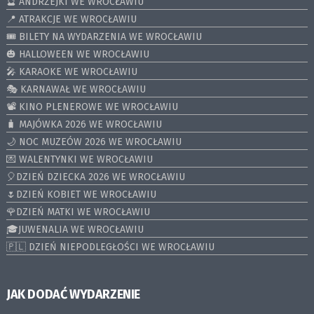
🔮 ANDRZEJKI WE WROCŁAWIU
📍 ATRAKCJE WE WROCŁAWIU
🎟️ BILETY NA WYDARZENIA WE WROCŁAWIU
🎃 HALLOWEEN WE WROCŁAWIU
🎤 KARAOKE WE WROCŁAWIU
🎭 KARNAWAŁ WE WROCŁAWIU
📽️ KINO PLENEROWE WE WROCŁAWIU
🧳 MAJÓWKA 2026 WE WROCŁAWIU
🌙 NOC MUZEÓW 2026 WE WROCŁAWIU
💌 WALENTYNKI WE WROCŁAWIU
🎈DZIEŃ DZIECKA 2026 WE WROCŁAWIU
🌷DZIEŃ KOBIET WE WROCŁAWIU
🌹DZIEŃ MATKI WE WROCŁAWIU
🎓JUWENALIA WE WROCŁAWIU
🇵🇱 DZIEŃ NIEPODLEGŁOŚCI WE WROCŁAWIU
JAK DODAĆ WYDARZENIE