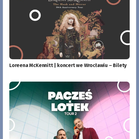
Loreena McKennitt | koncert we Wrocławiu – Bilety