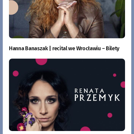
Hanna Banaszak | recital we Wrocławiu – Bilety