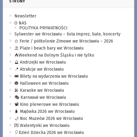
STRONY
Newsletter
O NAS
POLITYKA PRYWATNOŚCI
Sylwester we Wrocławiu – lista imprez, bale, koncerty
⛄️ Ferie / półkolonie Zimowe we Wrocławiu – 2026
⛱️ Plaże i beach bary we Wrocławiu
⛺️Weekend na Dolnym Śląsku i nie tylko
🔮 Andrzejki we Wrocławiu
📍 Atrakcje we Wrocławiu
🎟️ Bilety na wydarzenia we Wrocławiu
🎃 Halloween we Wrocławiu
🎤 Karaoke we Wrocławiu
🎭 Karnawał we Wrocławiu
📽️ Kino plenerowe we Wrocławiu
🧳 Majówka 2026 we Wrocławiu
🌙 Noc Muzeów 2026 we Wrocławiu
💌 Walentynki we Wrocławiu
🎈Dzień Dziecka 2026 we Wrocławiu