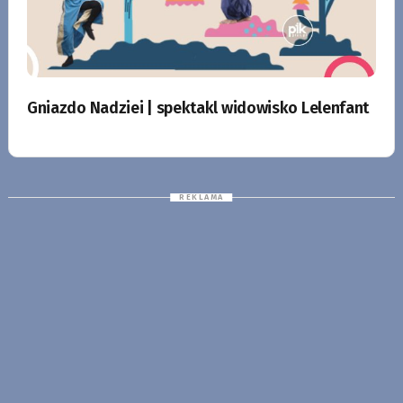
Gniazdo Nadziei | spektakl widowisko Lelenfant