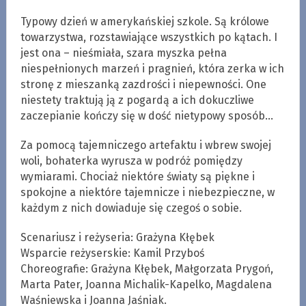
Typowy dzień w amerykańskiej szkole. Są królowe
towarzystwa, rozstawiające wszystkich po kątach. I
jest ona – nieśmiała, szara myszka pełna
niespełnionych marzeń i pragnień, która zerka w ich
stronę z mieszanką zazdrości i niepewności. One
niestety traktują ją z pogardą a ich dokuczliwe
zaczepianie kończy się w dość nietypowy sposób…
Za pomocą tajemniczego artefaktu i wbrew swojej
woli, bohaterka wyrusza w podróż pomiędzy
wymiarami. Chociaż niektóre światy są piękne i
spokojne a niektóre tajemnicze i niebezpieczne, w
każdym z nich dowiaduje się czegoś o sobie.
Scenariusz i reżyseria: Grażyna Kłębek
Wsparcie reżyserskie: Kamil Przyboś
Choreografie: Grażyna Kłębek, Małgorzata Prygoń,
Marta Pater, Joanna Michalik-Kapelko, Magdalena
Waśniewska i Joanna Jaśniak.