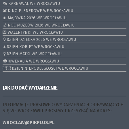
🎭 KARNAWAŁ WE WROCŁAWIU
📽️ KINO PLENEROWE WE WROCŁAWIU
🧳 MAJÓWKA 2026 WE WROCŁAWIU
🌙 NOC MUZEÓW 2026 WE WROCŁAWIU
💌 WALENTYNKI WE WROCŁAWIU
🎈DZIEŃ DZIECKA 2026 WE WROCŁAWIU
🌷DZIEŃ KOBIET WE WROCŁAWIU
🌹DZIEŃ MATKI WE WROCŁAWIU
🎓JUWENALIA WE WROCŁAWIU
🇵🇱 DZIEŃ NIEPODLEGŁOŚCI WE WROCŁAWIU
JAK DODAĆ WYDARZENIE
INFORMACJE PRASOWE O WYDARZENIACH ODBYWAJĄCYCH
SIĘ WE WROCŁAWIU PROSIMY PRZESYŁAĆ NA ADRES:
WROCLAW@PIKPLUS.PL