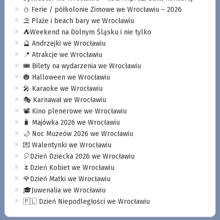
⛄️ Ferie / półkolonie Zimowe we Wrocławiu – 2026
⛱️ Plaże i beach bary we Wrocławiu
⛺️Weekend na Dolnym Śląsku i nie tylko
🔮 Andrzejki we Wrocławiu
📍 Atrakcje we Wrocławiu
🎟️ Bilety na wydarzenia we Wrocławiu
🎃 Halloween we Wrocławiu
🎤 Karaoke we Wrocławiu
🎭 Karnawał we Wrocławiu
📽️ Kino plenerowe we Wrocławiu
🧳 Majówka 2026 we Wrocławiu
🌙 Noc Muzeów 2026 we Wrocławiu
💌 Walentynki we Wrocławiu
🎈Dzień Dziecka 2026 we Wrocławiu
🌷Dzień Kobiet we Wrocławiu
🌹Dzień Matki we Wrocławiu
🎓Juwenalia we Wrocławiu
🇵🇱 Dzień Niepodległości we Wrocławiu