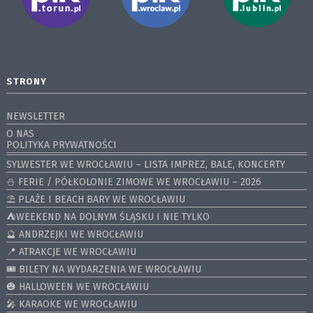
STRONY
NEWSLETTER
O NAS
POLITYKA PRYWATNOŚCI
SYLWESTER WE WROCŁAWIU – LISTA IMPREZ, BALE, KONCERTY
⛄️ FERIE / PÓŁKOLONIE ZIMOWE WE WROCŁAWIU – 2026
⛱️ PLAŻE I BEACH BARY WE WROCŁAWIU
⛺️WEEKEND NA DOLNYM ŚLĄSKU I NIE TYLKO
🔮 ANDRZEJKI WE WROCŁAWIU
📍 ATRAKCJE WE WROCŁAWIU
🎟️ BILETY NA WYDARZENIA WE WROCŁAWIU
🎃 HALLOWEEN WE WROCŁAWIU
🎤 KARAOKE WE WROCŁAWIU